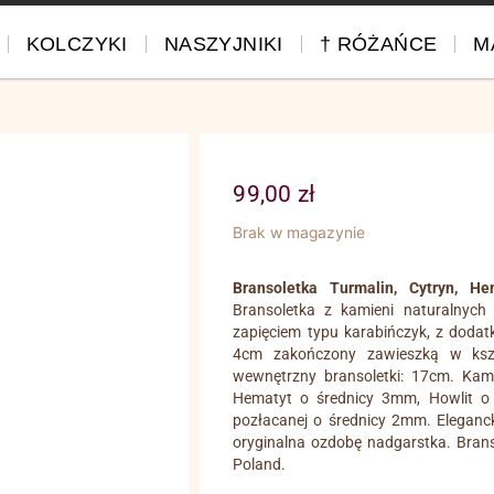
KOLCZYKI
NASZYJNIKI
† RÓŻAŃCE
M
99,00
zł
Brak w magazynie
Bransoletka Turmalin, Cytryn, H
Bransoletka z kamieni naturalnych w
zapięciem typu karabińczyk, z dodat
4cm zakończony zawieszką w ksz
wewnętrzny bransoletki: 17cm. Kam
Hematyt o średnicy 3mm, Howlit o 
pozłacanej o średnicy 2mm. Eleganc
oryginalna ozdobę nadgarstka. Bran
Poland.