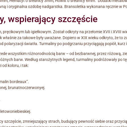
8mm, Hematyt o średnicy 3mm, Howlit o średnicy 6mm. Dodatki metalowe 
ną i oryginalna ozdobę nadgarstka. Bransoletka wykonana ręcznie w Po
, wspierający szczęście
 pręcikowym lub igiełkowym. Został odkryty na przełomie XVII i XVIII w
iek właśnie za takowe były uważane. Dopiero w XIX wieku odkryto, że to 
 polaryzacji światła. Turmaliny po podgrzaniu przyciągają popiół, kurz i
rzede wszystkim różnorodnością barw – od bezbarwnej, przez różową, ziel
óżnych barw. Według starożytnych legend, turmaliny podróżowały po tęczy
od koloru, i tak:
rmalin bordeaux”.
onej, brunatnoczerwonyej.
.
letowoniebieskiej.
y szczęście, zmniejszający strach, budujący pewność siebie oraz przycią