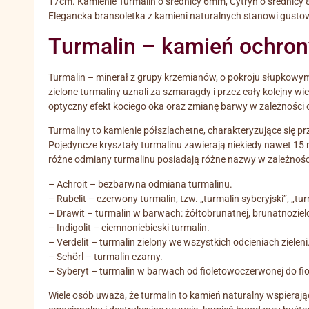
17cm. Kamienie Turmalin o średnicy 6mm, Cytryn o średnicy 
Elegancka bransoletka z kamieni naturalnych stanowi gustow
Turmalin – kamień ochrony
Turmalin – minerał z grupy krzemianów, o pokroju słupkowym,
zielone turmaliny uznali za szmaragdy i przez cały kolejny w
optyczny efekt kociego oka oraz zmianę barwy w zależności od
Turmaliny to kamienie półszlachetne, charakteryzujące się p
Pojedyncze kryształy turmalinu zawierają niekiedy nawet 15 r
różne odmiany turmalinu posiadają różne nazwy w zależności 
– Achroit – bezbarwna odmiana turmalinu.
– Rubelit – czerwony turmalin, tzw. „turmalin syberyjski”, „tu
– Drawit – turmalin w barwach: żółtobrunatnej, brunatnoziel
– Indigolit – ciemnoniebieski turmalin.
– Verdelit – turmalin zielony we wszystkich odcieniach zieleni
– Schörl – turmalin czarny.
– Syberyt – turmalin w barwach od fioletowoczerwonej do fio
Wiele osób uważa, że turmalin to kamień naturalny wspierając