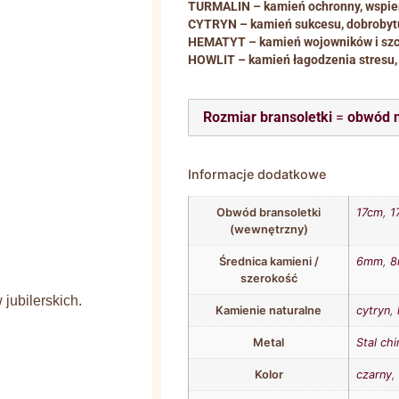
TURMALIN – kamień ochronny, wspier
CYTRYN – kamień sukcesu, dobrobytu 
HEMATYT – kamień wojowników i szc
HOWLIT – kamień łagodzenia stresu,
Rozmiar bransoletki
=
obwód 
Informacje dodatkowe
Obwód bransoletki
17cm
,
1
(wewnętrzny)
Średnica kamieni /
6mm
,
szerokość
jubilerskich.
Kamienie naturalne
cytryn
,
Metal
Stal chi
Kolor
czarny