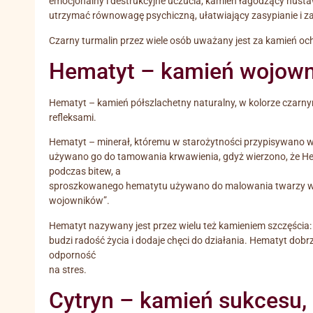
emocjonalny i destrukcyjne uczucia, kamień łagodzący huśt
utrzymać równowagę psychiczną, ułatwiający zasypianie i 
Czarny turmalin przez wiele osób uważany jest za kamień ochr
Hematyt – kamień wojowni
Hematyt – kamień półszlachetny naturalny, w kolorze czarny
refleksami.
Hematyt – minerał, któremu w starożytności przypisywano wi
używano go do tamowania krwawienia, gdyż wierzono, że Hema
podczas bitew, a
sproszkowanego hematytu używano do malowania twarzy wojo
wojowników”.
Hematyt nazywany jest przez wielu też kamieniem szczęścia: 
budzi radość życia i dodaje chęci do działania. Hematyt do
odporność
na stres.
Cytryn – kamień sukcesu, 