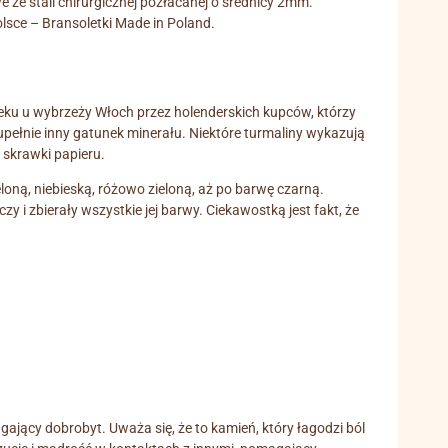
ze stali chirurgicznej pozłacanej o średnicy 2mm.
lsce – Bransoletki Made in Poland.
ieku u wybrzeży Włoch przez holenderskich kupców, którzy
zupełnie inny gatunek minerału. Niektóre turmaliny wykazują
 skrawki papieru.
oną, niebieską, różowo zieloną, aż po barwę czarną.
 i zbierały wszystkie jej barwy. Ciekawostką jest fakt, że
gający dobrobyt. Uważa się, że to kamień, który łagodzi ból