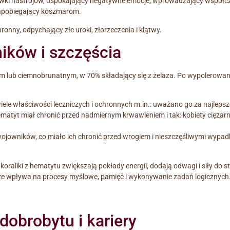
awki nastrojów, uspokajający negatywne emocje, wprowadzający współcz
zapobiegający koszmarom.
onny, odpychający złe uroki, złorzeczenia i klątwy.
ków i szczęścia
m lub ciemnobrunatnym, w 70% składający się z żelaza. Po wypolerowani
ele właściwości leczniczych i ochronnych m.in.: uważano go za najleps
tyt miał chronić przed nadmiernym krwawieniem i tak: kobiety ciężarne 
wników, co miało ich chronić przed wrogiem i nieszczęśliwymi wypad
koraliki z hematytu zwiększają pokłady energii, dodają odwagi i siły d
brze wpływa na procesy myślowe, pamięć i wykonywanie zadań logicznych.
dobrobytu i kariery