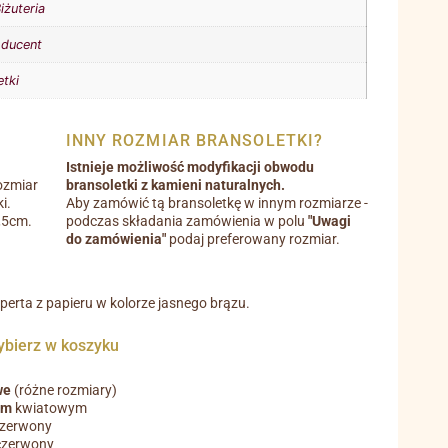
iżuteria
oducent
etki
INNY ROZMIAR BRANSOLETKI?
Istnieje możliwość modyfikacji obwodu
ozmiar
bransoletki z kamieni naturalnych.
i.
Aby zamówić tą bransoletkę w innym rozmiarze -
0,5cm.
podczas składania zamówienia w polu
"Uwagi
do zamówienia"
podaj preferowany rozmiar.
operta z papieru w kolorze jasnego brązu.
ierz w koszyku
we
(różne rozmiary)
em
kwiatowym
czerwony
czerwony