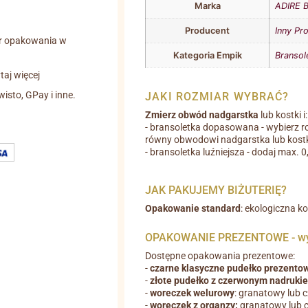
Marka
ADIRE B
Producent
Inny Pr
r opakowania w
Kategoria Empik
Bransol
aj więcej
wisto, GPay i inne.
JAKI ROZMIAR WYBRAĆ?
Zmierz obwód nadgarstka
lub kostki i:
- bransoletka dopasowana - wybierz r
równy obwodowi nadgarstka lub kostk
- bransoletka luźniejsza - dodaj max. 
JAK PAKUJEMY BIŻUTERIĘ?
Opakowanie standard
: ekologiczna k
OPAKOWANIE PREZENTOWE - wyb
Dostępne opakowania prezentowe:
-
czarne klasyczne pudełko prezento
-
złote pudełko z czerwonym nadruki
-
woreczek welurowy
: granatowy lub 
-
woreczek z organzy:
granatowy lub 