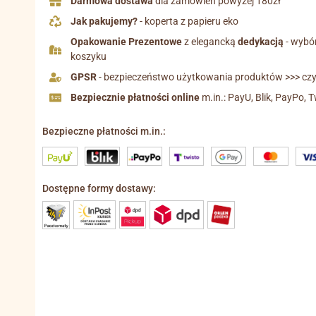
Darmowa dostawa
dla zamówień powyżej 180zł
Jak pakujemy?
- koperta z papieru eko
Opakowanie Prezentowe
z elegancką
dedykacją
- wybó
koszyku
GPSR
- bezpieczeństwo użytkowania produktów >>> czyt
Bezpiecznie płatności online
m.in.: PayU, Blik, PayPo, T
Bezpieczne płatności m.in.:
Dostępne formy dostawy: