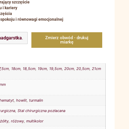
ający szczęście
i kariery
zęścia
 spokoju i równowagi emocjonalnej
nadgarstka
.
Zmierz obwód - drukuj
miarkę
7,5cm
,
18cm
,
18,5cm
,
19cm
,
19,5cm
,
20cm
,
20,5cm
,
21cm
8mm
hematyt
,
howlit
,
turmalin
rurgiczna
,
Stal chirurgiczna pozłacana
,
żółty
,
różowy
,
multikolor