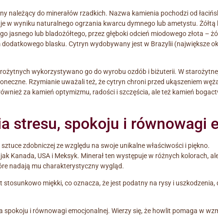
y należący do minerałów rzadkich. Nazwa kamienia pochodzi od łaciński
taje w wyniku naturalnego ogrzania kwarcu dymnego lub ametystu. Żółtą
ego jasnego lub bladożółtego, przez głęboki odcień miodowego złota – 
m dodatkowego blasku. Cytryn wydobywany jest w Brazylii (największe ok
rożytnych wykorzystywano go do wyrobu ozdób i biżuterii. W starożytnej
słoneczne. Rzymianie uważali też, że cytryn chroni przed ukąszeniem węż
t również za kamień optymizmu, radości i szczęścia, ale też kamień boga
a stresu, spokoju i równowagi 
 i sztuce zdobniczej ze względu na swoje unikalne właściwości i piękno.
 jak Kanada, USA i Meksyk. Minerał ten występuje w różnych kolorach, al
tóre nadają mu charakterystyczny wygląd.
est stosunkowo miękki, co oznacza, że ​​jest podatny na rysy i uszkodzeni
a spokoju i równowagi emocjonalnej. Wierzy się, że howlit pomaga w w