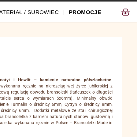
ATERIAŁ / SUROWIEC
PROMOCJE
ematyt i Howlit – kamienie naturalne półszlachetne
.
ykonana ręcznie na nierozciągliwej żyłce jubilerskiej z
kową regulacją obwodu bransoletki (łańcuszek o długości
tałcie serca o wymiarach 5x6mm). Minimalny obwód
ienie Turmalin o średnicy 6mm, Cytryn o średnicy 8mm,
średnicy 6mm. Dodatki metalowe ze stali chirurgicznej
ka bransoletka z kamieni naturalnych stanowi gustowną i
soletka wykonana ręcznie w Polsce – Bransoletki Made in