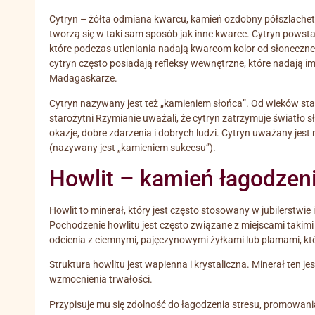
Cytryn – żółta odmiana kwarcu, kamień ozdobny półszlachetn
tworzą się w taki sam sposób jak inne kwarce. Cytryn pows
które podczas utleniania nadają kwarcom kolor od słoneczn
cytryn często posiadają refleksy wewnętrzne, które nadają i
Madagaskarze.
Cytryn nazywany jest też „kamieniem słońca”. Od wieków sta
starożytni Rzymianie uważali, że cytryn zatrzymuje światło 
okazje, dobre zdarzenia i dobrych ludzi. Cytryn uważany jes
(nazywany jest „kamieniem sukcesu”).
Howlit – kamień łagodzeni
Howlit to minerał, który jest często stosowany w jubilerstwie
Pochodzenie howlitu jest często związane z miejscami takimi
odcienia z ciemnymi, pajęczynowymi żyłkami lub plamami, k
Struktura howlitu jest wapienna i krystaliczna. Minerał ten j
wzmocnienia trwałości.
Przypisuje mu się zdolność do łagodzenia stresu, promowani