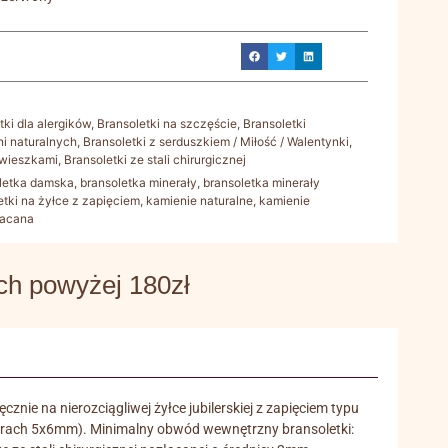
tki dla alergików
,
Bransoletki na szczęście
,
Bransoletki
ni naturalnych
,
Bransoletki z serduszkiem / Miłość / Walentynki
,
awieszkami
,
Bransoletki ze stali chirurgicznej
letka damska
,
bransoletka minerały
,
bransoletka minerały
etki na żyłce z zapięciem
,
kamienie naturalne
,
kamienie
łacana
 powyżej 180zł
znie na nierozciągliwej żyłce jubilerskiej z zapięciem typu
iarach 5x6mm). Minimalny obwód wewnętrzny bransoletki: