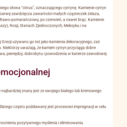
ego słowa “citrus”, oznaczającego cytrynę. Kamienie cytryn
 barwę zawdzięcza zawartości małych cząsteczek żelaza,
żółtawo-pomarańczowy, po czerwień, a nawet brąz. Kamienie
azy), Rosji, Stanach Zjednoczonych, Meksyku i na
 Grecji używano go też jako kamienia dekoracyjnego, zaś
a. Niektórzy uważają, że kamień cytryn przyciąga dobre
ctwa, pieniędzy, dobrobytu i powodzenia w karierze zawodowej
emocjonalnej
e najbardziej znany jest ze swojego białego lub kremowego
a, dlatego często poddawany jest procesowi impregnacji w celu
zmocnieniu pozytywnego myślenia i eliminowaniu