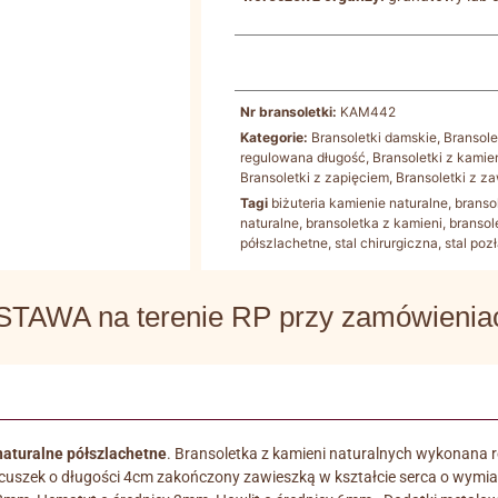
Nr bransoletki:
KAM442
Kategorie:
Bransoletki damskie
,
Bransole
regulowana długość
,
Bransoletki z kamie
Bransoletki z zapięciem
,
Bransoletki z z
Tagi
biżuteria kamienie naturalne
,
branso
naturalne
,
bransoletka z kamieni
,
bransol
półszlachetne
,
stal chirurgiczna
,
stal poz
WA na terenie RP przy zamówieniach
 naturalne półszlachetne
. Bransoletka z kamieni naturalnych wykonana ręc
ńcuszek o długości 4cm zakończony zawieszką w kształcie serca o wym