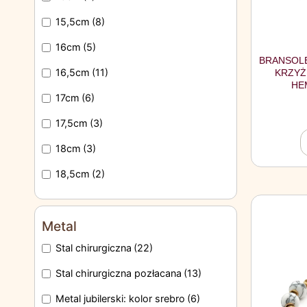
15,5cm
(8)
16cm
(5)
BRANSOLE
16,5cm
(11)
KRZYŻ
HE
17cm
(6)
17,5cm
(3)
18cm
(3)
18,5cm
(2)
Metal
Stal chirurgiczna
(22)
Stal chirurgiczna pozłacana
(13)
Metal jubilerski: kolor srebro
(6)