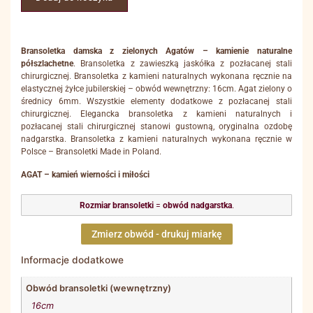
Bransoletka damska z zielonych Agatów – kamienie naturalne
półszlachetne
. Bransoletka z zawieszką jaskółka z pozłacanej stali
chirurgicznej. Bransoletka z kamieni naturalnych wykonana ręcznie na
elastycznej żyłce jubilerskiej – obwód wewnętrzny: 16cm. Agat zielony o
średnicy 6mm. Wszystkie elementy dodatkowe z pozłacanej stali
chirurgicznej. Elegancka bransoletka z kamieni naturalnych i
pozłacanej stali chirurgicznej stanowi gustowną, oryginalna ozdobę
nadgarstka. Bransoletka z kamieni naturalnych wykonana ręcznie w
Polsce – Bransoletki Made in Poland.
AGAT – kamień wierności i miłości
Rozmiar bransoletki
=
obwód nadgarstka
.
Zmierz obwód - drukuj miarkę
Informacje dodatkowe
Obwód bransoletki (wewnętrzny)
16cm