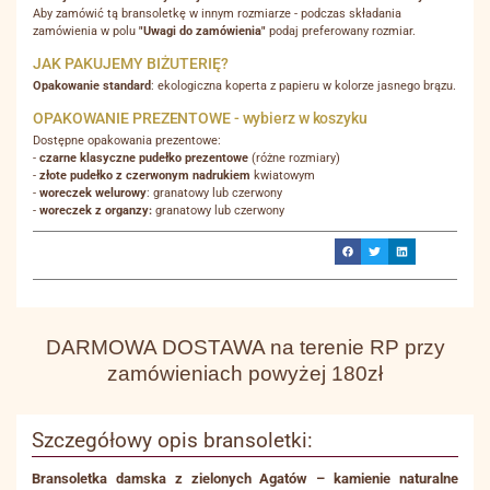
Aby zamówić tą bransoletkę w innym rozmiarze - podczas składania
zamówienia w polu
"Uwagi do zamówienia"
podaj preferowany rozmiar.
JAK PAKUJEMY BIŻUTERIĘ?
Opakowanie standard
: ekologiczna koperta z papieru w kolorze jasnego brązu.
OPAKOWANIE PREZENTOWE - wybierz w koszyku
Dostępne opakowania prezentowe:
-
czarne klasyczne pudełko prezentowe
(różne rozmiary)
-
złote pudełko z czerwonym nadrukiem
kwiatowym
-
woreczek welurowy
: granatowy lub czerwony
-
woreczek z organzy:
granatowy lub czerwony
DARMOWA DOSTAWA na terenie RP przy
zamówieniach powyżej 180zł
Szczegółowy opis bransoletki:
Bransoletka damska z zielonych Agatów – kamienie naturalne