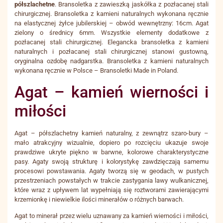
półszlachetne
. Bransoletka z zawieszką jaskółka z pozłacanej stali
chirurgicznej. Bransoletka z kamieni naturalnych wykonana ręcznie
na elastycznej żyłce jubilerskiej – obwód wewnętrzny: 16cm. Agat
zielony o średnicy 6mm. Wszystkie elementy dodatkowe z
pozłacanej stali chirurgicznej. Elegancka bransoletka z kamieni
naturalnych i pozłacanej stali chirurgicznej stanowi gustowną,
oryginalna ozdobę nadgarstka. Bransoletka z kamieni naturalnych
wykonana ręcznie w Polsce – Bransoletki Made in Poland.
Agat – kamień wierności i
miłości
Agat – półszlachetny kamień naturalny, z zewnątrz szaro-bury –
mało atrakcyjny wizualnie, dopiero po rozcięciu ukazuje swoje
prawdziwe ukryte piękno w barwne, kolorowe charakterystyczne
pasy. Agaty swoją strukturę i kolorystykę zawdzięczają samemu
procesowi powstawania. Agaty tworzą się w geodach, w pustych
przestrzeniach powstałych w trakcie zastygania lawy wulkanicznej,
które wraz z upływem lat wypełniają się roztworami zawierającymi
krzemionkę i niewielkie ilości minerałów o różnych barwach.
Agat to minerał przez wielu uznawany za kamień wierności i miłości,