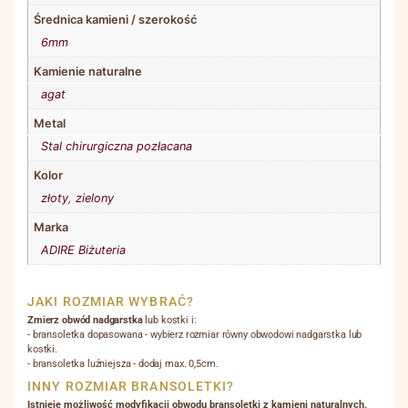
Średnica kamieni / szerokość
6mm
Kamienie naturalne
agat
Metal
Stal chirurgiczna pozłacana
Kolor
złoty
,
zielony
Marka
ADIRE Biżuteria
JAKI ROZMIAR WYBRAĆ?
Zmierz obwód nadgarstka
lub kostki i:
- bransoletka dopasowana - wybierz rozmiar równy obwodowi nadgarstka lub
kostki.
- bransoletka luźniejsza - dodaj max. 0,5cm.
INNY ROZMIAR BRANSOLETKI?
Istnieje możliwość modyfikacji obwodu bransoletki z kamieni naturalnych.