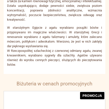
a także za kamień równowagi fizycznej, emocjonalnej i intelektualnej.
Działa uspokajająco, dodaje pewności siebie, zwiększa poziom
koncentracji, poprawia zdolności analityczne, wzmacnia
wytrzymałość, poczucie bezpieczeństwa, zwiększa odwagę oraz
kreatywność.
W starożytnym Egipcie z agatu wyrabiano posążki bóstw i
przypisywano im magiczne właściwości. W starożytnej Grecji i
renesansie wyrabiano z agatu talizmany i amulety, które zalecano
mówcom, politykom i adwokatom. Wierzono, że jest w nich zaklęty
dar pięknego wysławiania się.
W Rzeczpospolitej szlacheckiej z czerwonej odmiany agatu, zwanej
krwawnikiem, wyrabiano sygnety dla szlachty. Agatów używano
również do wyrobu cennych pieczęci, służących do pieczętowania
listów.
Biżuteria w cenach promocyjnych
PROMOCJA