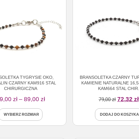
SOLETKA TYGRYSIE OKO,
BRANSOLETKA CZARNY TUR
LIN CZARNY KAM916 STAL
KAMIENIE NATURALNE 16,5
CHIRURGICZNA
KAM664 STAL CHIR
9,00
zł
–
89,00
zł
72,32
zł
79,00
zł
WYBIERZ ROZMIAR
DODAJ DO KOSZYKA