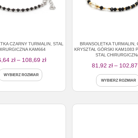
TKA CZARNY TURMALIN, STAL
BRANSOLETKA TURMALIN, 
HIRURGICZNA KAM664
KRYSZTAŁ GÓRSKI KAM1083 
STAL CHIRURGICZN
6,64
zł
–
108,69
zł
81,92
zł
–
102,8
WYBIERZ ROZMIAR
WYBIERZ ROZMIAR