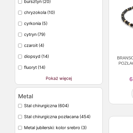
bursztyn
(20)
chryzokola
(10)
cyrkonia
(5)
cytryn
(79)
czaroit
(4)
diopsyd
(14)
BRANSO
POZŁA
fluoryt
(14)
Pokaż więcej
6
Metal
Stal chirurgiczna
(604)
Stal chirurgiczna pozłacana
(454)
Metal jubilerski: kolor srebro
(3)