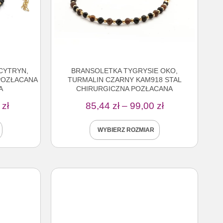
CYTRYN,
BRANSOLETKA TYGRYSIE OKO,
POZŁACANA
TURMALIN CZARNY KAM918 STAL
A
CHIRURGICZNA POZŁACANA
7
zł
85,44
zł
–
99,00
zł
WYBIERZ ROZMIAR