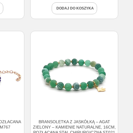
DODAJ DO KOSZYKA
POZŁACANA
BRANSOLETKA Z JASKÓŁKĄ – AGAT
AM767
ZIELONY – KAMIENIE NATURALNE, 16CM,
POZŁACANA STAL CHIRURGICZNA ST021