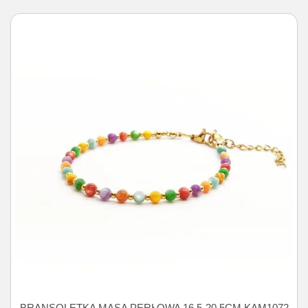
BRANSOLETKA MASA PERŁOWA 16,5-20,5CM KAM1072