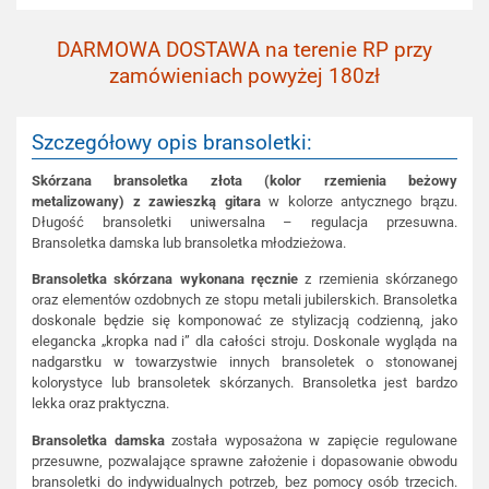
DARMOWA DOSTAWA na terenie RP przy
zamówieniach powyżej 180zł
Szczegółowy opis bransoletki:
Skórzana bransoletka złota (kolor rzemienia beżowy
metalizowany) z zawieszką gitara
w kolorze antycznego brązu.
Długość bransoletki uniwersalna – regulacja przesuwna.
Bransoletka damska lub bransoletka młodzieżowa.
Bransoletka skórzana wykonana ręcznie
z rzemienia skórzanego
oraz elementów ozdobnych ze stopu metali jubilerskich. Bransoletka
doskonale będzie się komponować ze stylizacją codzienną, jako
elegancka „kropka nad i” dla całości stroju. Doskonale wygląda na
nadgarstku w towarzystwie innych bransoletek o stonowanej
kolorystyce lub bransoletek skórzanych. Bransoletka jest bardzo
lekka oraz praktyczna.
Bransoletka damska
została wyposażona w zapięcie regulowane
przesuwne, pozwalające sprawne założenie i dopasowanie obwodu
bransoletki do indywidualnych potrzeb, bez pomocy osób trzecich.