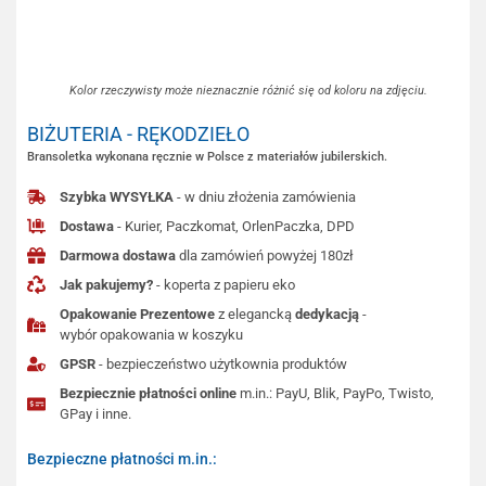
Kolor rzeczywisty może nieznacznie różnić się od koloru na zdjęciu.
BIŻUTERIA - RĘKODZIEŁO
Bransoletka wykonana ręcznie w Polsce z materiałów jubilerskich.
Szybka WYSYŁKA
- w dniu złożenia zamówienia
Dostawa
- Kurier, Paczkomat, OrlenPaczka, DPD
Darmowa dostawa
dla zamówień powyżej 180zł
Jak pakujemy?
- koperta z papieru eko
Opakowanie Prezentowe
z elegancką
dedykacją
-
wybór opakowania w koszyku
GPSR
- bezpieczeństwo użytkownia produktów
Bezpiecznie płatności online
m.in.: PayU, Blik, PayPo, Twisto,
GPay i inne.
Bezpieczne płatności m.in.: