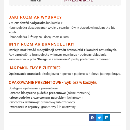
Marka
WYPLATANKI.PL
JAKI ROZMIAR WYBRAĆ?
Zmierz obwód nadgarstka
lub kostki i:
- bransoletka dopasowana - wybierz rozmiar równy obwodowi nadgarstka lub
kostki.
- bransoletka luźniejsza - dodaj max. 0,5cm.
INNY ROZMIAR BRANSOLETKI?
Istnieje możliwość modyfikacji obwodu bransoletki z kamieni naturalnych.
Aby zamówić tą bransoletkę w innym rozmiarze - podczas składania
zamówienia w polu
"Uwagi do zamówienia"
podaj preferowany rozmiar.
JAK PAKUJEMY BIŻUTERIĘ?
Opakowanie standard
: ekologiczna koperta z papieru w kolorze jasnego brązu.
OPAKOWANIE PREZENTOWE - wybierz w koszyku
Dostępne opakowania prezentowe:
-
czarne klasyczne pudełko prezentowe
(różne rozmiary)
-
złote pudełko z czerwonym nadrukiem
kwiatowym
-
woreczek welurowy
: granatowy lub czerwony
-
woreczek z organzy:
granatowy lub czerwony