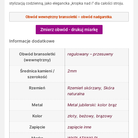
stylizacją codzienną, jako elegancka „kropka nad i” dla całości stroju.
Obwód wewnętrzny bransoletki
=
obwód nadgarstka
.
Zmierz obwód - drukuj miarkę
Informacje dodatkowe
Obwód bransoletki
regulowany – przesuwny
(wewnętrzny)
Średnica kamieni /
2mm
szerokość
Rzemień
Rzemień skórzany
,
Skóra
naturalna
Metal
Metal jubilerski: kolor brąz
Kolor
złoty
,
beżowy
,
brązowy
Zapięcie
zapięcie inne