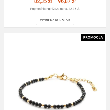
82,35
zł
–
96,87
zł
Poprzednia najniższa cena:
82,35
zł
.
WYBIERZ ROZMIAR
PROMOCJA