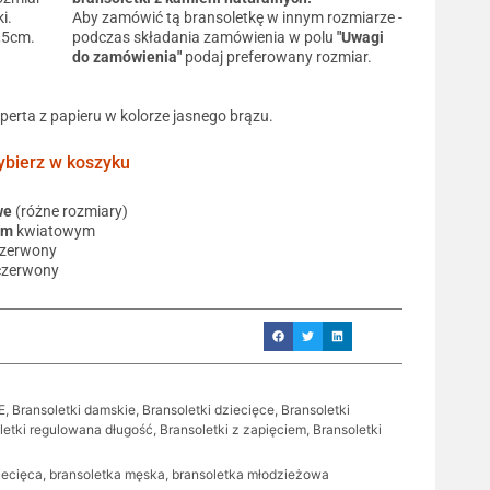
i.
Aby zamówić tą bransoletkę w innym rozmiarze -
0,5cm.
podczas składania zamówienia w polu
"Uwagi
do zamówienia"
podaj preferowany rozmiar.
operta z papieru w kolorze jasnego brązu.
ierz w koszyku
we
(różne rozmiary)
em
kwiatowym
czerwony
czerwony
E
,
Bransoletki damskie
,
Bransoletki dziecięce
,
Bransoletki
letki regulowana długość
,
Bransoletki z zapięciem
,
Bransoletki
iecięca
,
bransoletka męska
,
bransoletka młodzieżowa