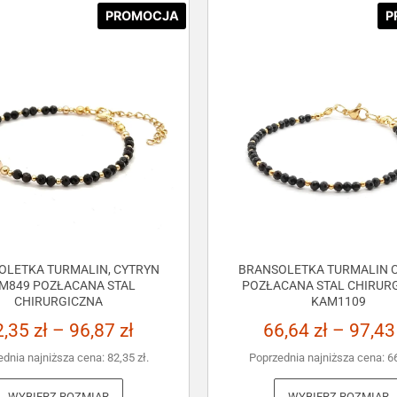
PROMOCJA
P
OLETKA TURMALIN, CYTRYN
BRANSOLETKA TURMALIN C
M849 POZŁACANA STAL
POZŁACANA STAL CHIRUR
CHIRURGICZNA
KAM1109
2,35
zł
–
96,87
zł
66,64
zł
–
97,4
ednia najniższa cena:
82,35
zł
.
Poprzednia najniższa cena:
6
WYBIERZ ROZMIAR
WYBIERZ ROZMIAR