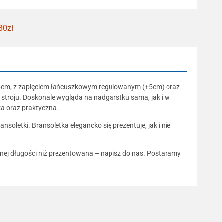
80zł
 16cm, z zapięciem łańcuszkowym regulowanym (+5cm) oraz
i stroju. Doskonale wygląda na nadgarstku sama, jak i w
ka oraz praktyczna.
oletki. Bransoletka elegancko się prezentuje, jak i nie
innej długości niż prezentowana – napisz do nas. Postaramy