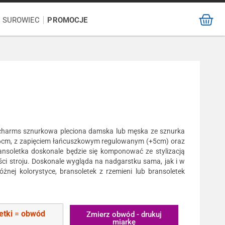
/ SUROWIEC
PROMOCJE
 charms sznurkowa pleciona damska lub męska ze sznurka
i 16cm, z zapięciem łańcuszkowym regulowanym (+5cm) oraz
ansoletka doskonale będzie się komponować ze stylizacją
ości stroju. Doskonale wygląda na nadgarstku sama, jak i w
żnej kolorystyce, bransoletek z rzemieni lub bransoletek
etki
=
obwód
Zmierz obwód - drukuj
miarkę