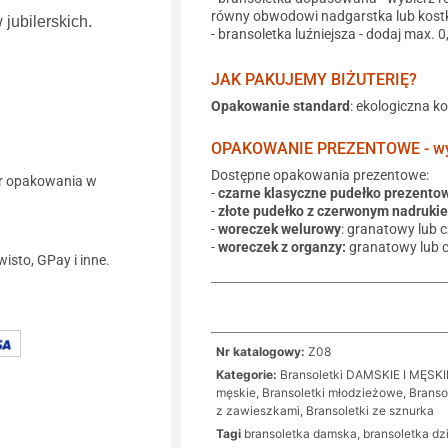
równy obwodowi nadgarstka lub kostk
jubilerskich.
- bransoletka luźniejsza - dodaj max. 
JAK PAKUJEMY BIŻUTERIĘ?
Opakowanie standard
: ekologiczna k
OPAKOWANIE PREZENTOWE - wyb
Dostępne opakowania prezentowe:
r opakowania w
-
czarne klasyczne pudełko prezento
-
złote pudełko z czerwonym nadruki
-
woreczek welurowy
: granatowy lub 
-
woreczek z organzy:
granatowy lub 
wisto, GPay i inne.
Nr katalogowy:
Z08
Kategorie:
Bransoletki DAMSKIE I MĘSKI
męskie
,
Bransoletki młodzieżowe
,
Branso
z zawieszkami
,
Bransoletki ze sznurka
Tagi
bransoletka damska
,
bransoletka dz