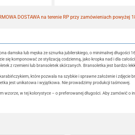
MOWA DOSTAWA na terenie RP przy zamówieniach powyżej 1
ona damska lub męska ze sznurka jubilerskiego, o minimalnej długości
ie się komponować ze stylizacją codzienną, jako kropka nad i dla całośc
letek z rzemieni lub bransoletek skórzanych. Bransoletka jest bardzo lek
bińczykiem, które pozwala na szybkie i sprawne założenie i zdjęcie brans
etka jest unikatowa i wyjątkowa. Nie prowadzimy produkcji taśmowej.
m wzorze, w tej kolorystyce – o preferowanej długości. Aby zamówić o 