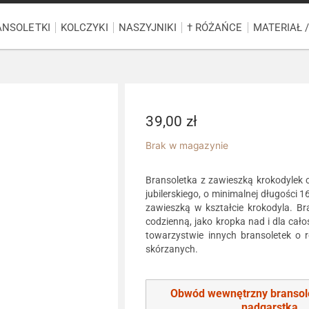
ANSOLETKI
KOLCZYKI
NASZYJNIKI
† RÓŻAŃCE
MATERIAŁ 
39,00
zł
Brak w magazynie
Bransoletka z zawieszką krokodylek
jubilerskiego, o minimalnej długośc
zawieszką w kształcie krokodyla. Br
codzienną, jako kropka nad i dla cał
towarzystwie innych bransoletek o ró
skórzanych.
Obwód wewnętrzny bransol
nadgarstka
.