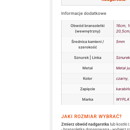
Informacje dodatkowe
Obwód bransoletki
16cm
,
1
(wewnętrzny)
20,5cm
Średnica kamieni /
5mm
szerokość
Sznurek | Linka
Sznurek 
Metal
Metal ju
Kolor
czarny
Zapięcie
karabiń
Marka
WYPLAT
JAKI ROZMIAR WYBRAĆ?
Zmierz obwód nadgarstka
lub kostki i:
- bransoletka dopasowana - wybierz r