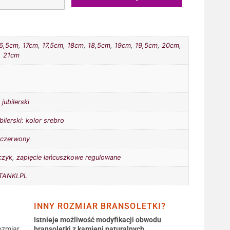
6,5cm
,
17cm
,
17,5cm
,
18cm
,
18,5cm
,
19cm
,
19,5cm
,
20cm
,
,
21cm
jubilerski
bilerski: kolor srebro
,
czerwony
czyk
,
zapięcie łańcuszkowe regulowane
ANKI.PL
INNY ROZMIAR BRANSOLETKI?
Istnieje możliwość modyfikacji obwodu
ozmiar
bransoletki z kamieni naturalnych.