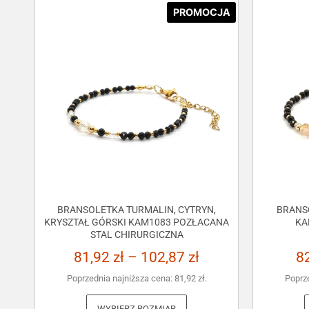
PROMOCJA
BRANSOLETKA TURMALIN, CYTRYN,
BRANS
KRYSZTAŁ GÓRSKI KAM1083 POZŁACANA
KA
STAL CHIRURGICZNA
81,92
zł
–
102,87
zł
8
Poprzednia najniższa cena:
81,92
zł
.
Poprz
WYBIERZ ROZMIAR