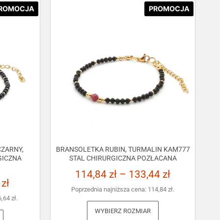
ROMOCJA
PROMOCJA
ZARNY,
BRANSOLETKA RUBIN, TURMALIN KAM777
GICZNA
STAL CHIRURGICZNA POZŁACANA
114,84
zł
–
133,44
zł
3
zł
Poprzednia najniższa cena:
114,84
zł
.
6,64
zł
.
WYBIERZ ROZMIAR