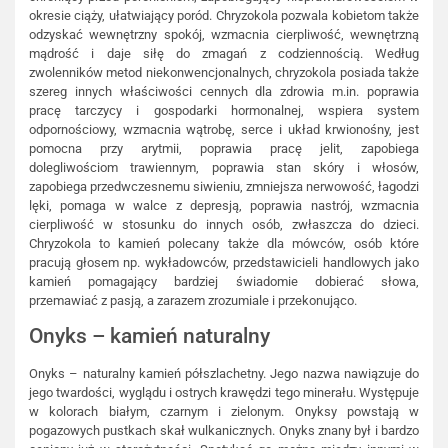
okresie ciąży, ułatwiający poród. Chryzokola pozwala kobietom także
odzyskać wewnętrzny spokój, wzmacnia cierpliwość, wewnętrzną
mądrość i daje siłę do zmagań z codziennością. Według
zwolenników metod niekonwencjonalnych, chryzokola posiada także
szereg innych właściwości cennych dla zdrowia m.in. poprawia
pracę tarczycy i gospodarki hormonalnej, wspiera system
odpornościowy, wzmacnia wątrobę, serce i układ krwionośny, jest
pomocna przy arytmii, poprawia pracę jelit, zapobiega
dolegliwościom trawiennym, poprawia stan skóry i włosów,
zapobiega przedwczesnemu siwieniu, zmniejsza nerwowość, łagodzi
lęki, pomaga w walce z depresją, poprawia nastrój, wzmacnia
cierpliwość w stosunku do innych osób, zwłaszcza do dzieci.
Chryzokola to kamień polecany także dla mówców, osób które
pracują głosem np. wykładowców, przedstawicieli handlowych jako
kamień pomagający bardziej świadomie dobierać słowa,
przemawiać z pasją, a zarazem zrozumiale i przekonująco.
Onyks – kamień naturalny
Onyks – naturalny kamień półszlachetny. Jego nazwa nawiązuje do
jego twardości, wyglądu i ostrych krawędzi tego minerału. Występuje
w kolorach białym, czarnym i zielonym. Onyksy powstają w
pogazowych pustkach skał wulkanicznych. Onyks znany był i bardzo