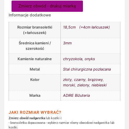
Zmierz obwód - drukuj miarkę
Informacje dodatkowe
Rozmiar bransoletki
18,5cm (+4cm łańcuszek)
(+łańcuszek)
Średnica kamieni /
3mm
szerokość
Kamienie naturalne
chryzokola
,
onyks
Metal
Stal chirurgiczna pozłacana
Kolor
złoty
,
czarny
,
brązowy
,
morski
,
zielony
,
niebieski
Marka
ADIRE Biżuteria
JAKI ROZMIAR WYBRAĆ?
Zmierz obwód nadgarstka
lub kostki i:
- bransoletka dopasowana - wybierz rozmiar równy obwodowi nadgarstka lub
kostki.