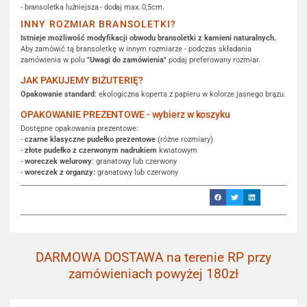
- bransoletka luźniejsza - dodaj max. 0,5cm.
INNY ROZMIAR BRANSOLETKI?
Istnieje możliwość modyfikacji obwodu bransoletki z kamieni naturalnych.
Aby zamówić tą bransoletkę w innym rozmiarze - podczas składania
zamówienia w polu
"Uwagi do zamówienia"
podaj preferowany rozmiar.
JAK PAKUJEMY BIŻUTERIĘ?
Opakowanie standard
: ekologiczna koperta z papieru w kolorze jasnego brązu.
OPAKOWANIE PREZENTOWE - wybierz w koszyku
Dostępne opakowania prezentowe:
-
czarne klasyczne pudełko prezentowe
(różne rozmiary)
-
złote pudełko z czerwonym nadrukiem
kwiatowym
-
woreczek welurowy
: granatowy lub czerwony
-
woreczek z organzy:
granatowy lub czerwony
DARMOWA DOSTAWA na terenie RP przy
zamówieniach powyżej 180zł