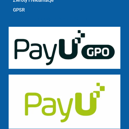
Zwroty i reklamacje
GPSR
Bezpieczne płatności z PayU GPO m.in.: