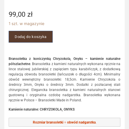
99,00
zł
1 szt. w magazynie
Dodaj do koszyka
Bransoletka z koniczynką Chryzokola, Onyks – kamienie naturalne
półszlachetne
. Bransoletka z kamieni naturalnych wykonana ręcznie na
lince stalowej jubilerskiej z zapięciem typu karabińczyk, z dodatkową
regulacją obwodu bransoletki (łańcuszek o długości 4cm). Minimalny
obwód wewnętrzny bransoletki: 18,5cm. Kamienie Chryzokola o
średnicy 3mm, Onyks o średnicy 3mm. Dodatki z pozłacanej stali
chirurgicznej. Elegancka bransoletka z kamieni naturalnych stanowi
gustowną i oryginalna ozdobę nadgarstka. Bransoletka wykonana
ręcznie w Polsce – Bransoletki Made in Poland.
Kamienie naturalne: CHRYZOKOLA, ONYKS
Rozmiar bransoletki
=
obwód nadgarstka
.