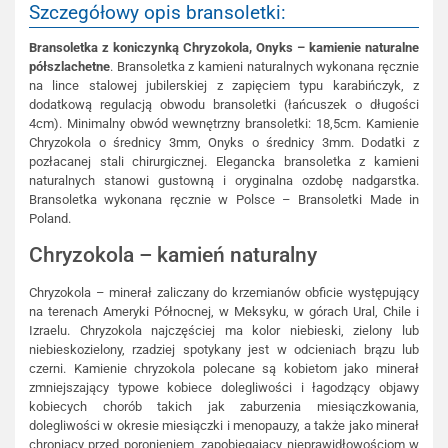
Szczegółowy opis bransoletki:
Bransoletka z koniczynką Chryzokola, Onyks – kamienie naturalne
półszlachetne
. Bransoletka z kamieni naturalnych wykonana ręcznie
na lince stalowej jubilerskiej z zapięciem typu karabińczyk, z
dodatkową regulacją obwodu bransoletki (łańcuszek o długości
4cm). Minimalny obwód wewnętrzny bransoletki: 18,5cm. Kamienie
Chryzokola o średnicy 3mm, Onyks o średnicy 3mm. Dodatki z
pozłacanej stali chirurgicznej. Elegancka bransoletka z kamieni
naturalnych stanowi gustowną i oryginalna ozdobę nadgarstka.
Bransoletka wykonana ręcznie w Polsce – Bransoletki Made in
Poland.
Chryzokola – kamień naturalny
Chryzokola – minerał zaliczany do krzemianów obficie występujący
na terenach Ameryki Północnej, w Meksyku, w górach Ural, Chile i
Izraelu. Chryzokola najczęściej ma kolor niebieski, zielony lub
niebieskozielony, rzadziej spotykany jest w odcieniach brązu lub
czerni. Kamienie chryzokola polecane są kobietom jako minerał
zmniejszający typowe kobiece dolegliwości i łagodzący objawy
kobiecych chorób takich jak zaburzenia miesiączkowania,
dolegliwości w okresie miesiączki i menopauzy, a także jako minerał
chroniący przed poronieniem, zapobiegający nieprawidłowościom w