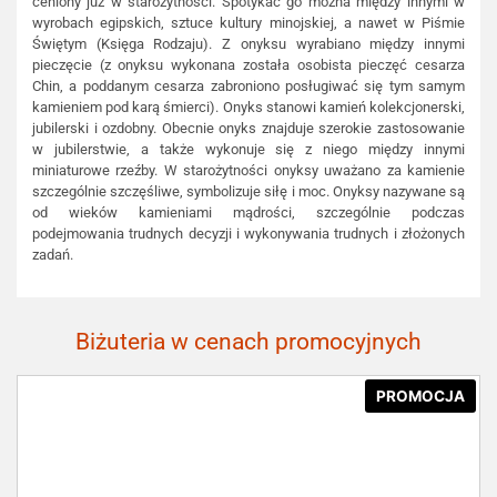
ceniony już w starożytności. Spotykać go można między innymi w
wyrobach egipskich, sztuce kultury minojskiej, a nawet w Piśmie
Świętym (Księga Rodzaju). Z onyksu wyrabiano między innymi
pieczęcie (z onyksu wykonana została osobista pieczęć cesarza
Chin, a poddanym cesarza zabroniono posługiwać się tym samym
kamieniem pod karą śmierci). Onyks stanowi kamień kolekcjonerski,
jubilerski i ozdobny. Obecnie onyks znajduje szerokie zastosowanie
w jubilerstwie, a także wykonuje się z niego między innymi
miniaturowe rzeźby. W starożytności onyksy uważano za kamienie
szczególnie szczęśliwe, symbolizuje siłę i moc. Onyksy nazywane są
od wieków kamieniami mądrości, szczególnie podczas
podejmowania trudnych decyzji i wykonywania trudnych i złożonych
zadań.
Biżuteria w cenach promocyjnych
PROMOCJA