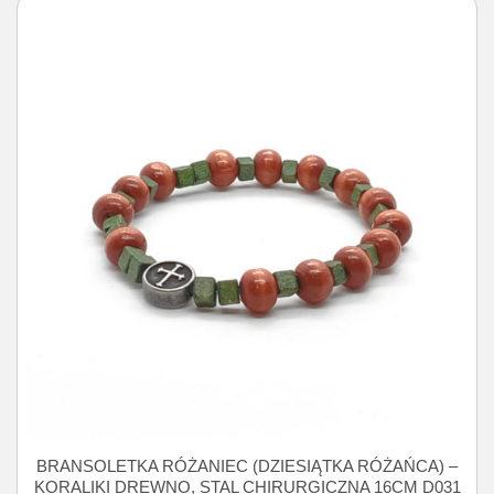
BRANSOLETKA RÓŻANIEC (DZIESIĄTKA RÓŻAŃCA) –
KORALIKI DREWNO, STAL CHIRURGICZNA 16CM D031