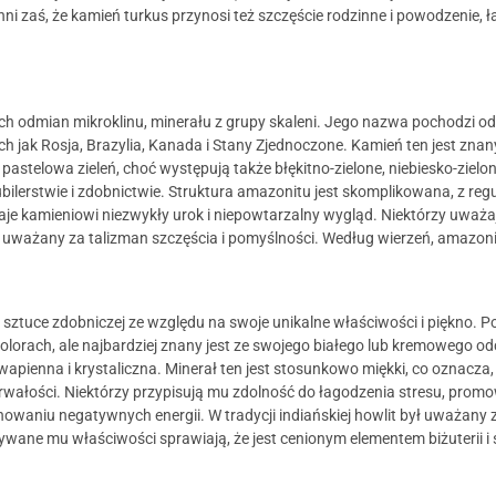
 zaś, że kamień turkus przynosi też szczęście rodzinne i powodzenie, ła
ch odmian mikroklinu, minerału z grupy skaleni. Jego nazwa pochodzi od 
ch jak Rosja, Brazylia, Kanada i Stany Zjednoczone. Kamień ten jest zn
 pastelowa zieleń, choć występują także błękitno-zielone, niebiesko-zielo
bilerstwie i zdobnictwie. Struktura amazonitu jest skomplikowana, z re
je kamieniowi niezwykły urok i niepowtarzalny wygląd. Niektórzy uważają
ważany za talizman szczęścia i pomyślności. Według wierzeń, amazonit
 i sztuce zdobniczej ze względu na swoje unikalne właściwości i piękno. 
olorach, ale najbardziej znany jest ze swojego białego lub kremowego o
pienna i krystaliczna. Minerał ten jest stosunkowo miękki, co oznacza, ż
wałości. Niektórzy przypisują mu zdolność do łagodzenia stresu, promow
aniu negatywnych energii. W tradycji indiańskiej howlit był uważany za 
isywane mu właściwości sprawiają, że jest cenionym elementem biżuterii 