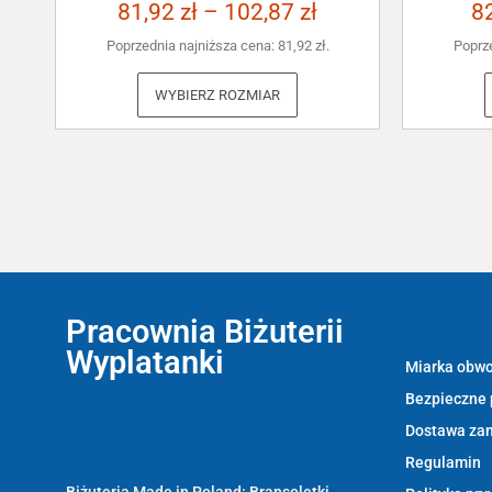
81,92
zł
–
102,87
zł
8
Poprzednia najniższa cena:
81,92
zł
.
Poprz
WYBIERZ ROZMIAR
Pracownia Biżuterii
Informacje:
Wyplatanki
Miarka obwo
Bezpieczne 
Wyplatanki.pl - Biżuteria ADIRE
Dostawa za
Biżuteria z kamieni naturalnych
Regulamin
oraz sznurkowa - ręcznie wykonane