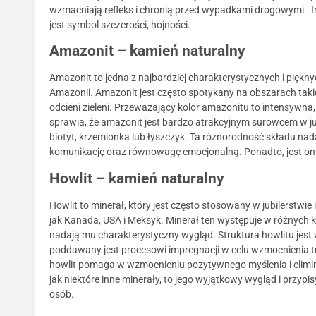
wzmacniają refleks i chronią przed wypadkami drogowymi. Inni
jest symbol szczerości, hojności.
Amazonit – kamień naturalny
Amazonit to jedna z najbardziej charakterystycznych i piękny
Amazonii. Amazonit jest często spotykany na obszarach taki
odcieni zieleni. Przeważający kolor amazonitu to intensywna,
sprawia, że amazonit jest bardzo atrakcyjnym surowcem w ju
biotyt, krzemionka lub łyszczyk. Ta różnorodność składu nada
komunikację oraz równowagę emocjonalną. Ponadto, jest on u
Howlit – kamień naturalny
Howlit to minerał, który jest często stosowany w jubilerstwie
jak Kanada, USA i Meksyk. Minerał ten występuje w różnych k
nadają mu charakterystyczny wygląd. Struktura howlitu jest wa
poddawany jest procesowi impregnacji w celu wzmocnienia tr
howlit pomaga w wzmocnieniu pozytywnego myślenia i eliminow
jak niektóre inne minerały, to jego wyjątkowy wygląd i przyp
osób.