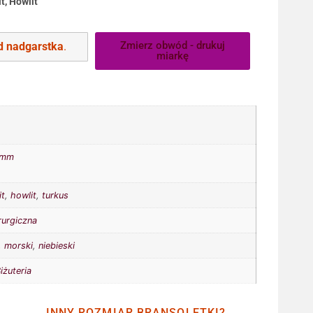
t, Howlit
Zmierz obwód - drukuj
 nadgarstka
.
miarkę
8mm
it
,
howlit
,
turkus
rurgiczna
,
morski
,
niebieski
iżuteria
INNY ROZMIAR BRANSOLETKI?