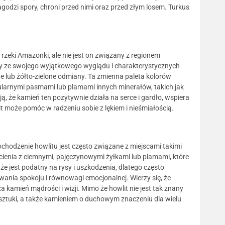
godzi spory, chroni przed nimi oraz przed złym losem. Turkus
rzeki Amazonki, ale nie jest on związany z regionem
any ze swojego wyjątkowego wyglądu i charakterystycznych
ne lub żółto-zielone odmiany. Ta zmienna paleta kolorów
gularnymi pasmami lub plamami innych minerałów, takich jak
, że kamień ten pozytywnie działa na serce i gardło, wspiera
 może pomóc w radzeniu sobie z lękiem i nieśmiałością.
Pochodzenie howlitu jest często związane z miejscami takimi
dcienia z ciemnymi, pajęczynowymi żyłkami lub plamami, które
e ​​jest podatny na rysy i uszkodzenia, dlatego często
ania spokoju i równowagi emocjonalnej. Wierzy się, że
kamień mądrości i wizji. Mimo że howlit nie jest tak znany
i sztuki, a także kamieniem o duchowym znaczeniu dla wielu