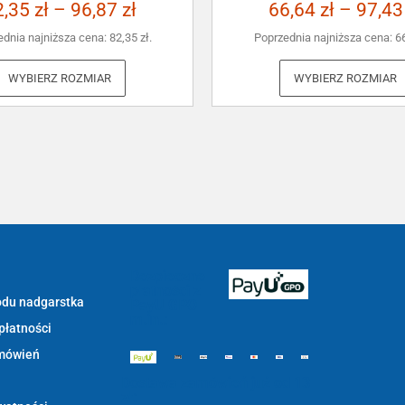
2,35
zł
–
96,87
zł
66,64
zł
–
97,4
ednia najniższa cena:
82,35
zł
.
Poprzednia najniższa cena:
6
WYBIERZ ROZMIAR
WYBIERZ ROZMIAR
Bezpieczne
płatności z
du nadgarstka
PayU GPO
m.in.:
płatności
mówień
Dostawa zamówień już od 13
zł: