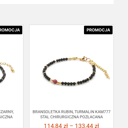
ROMOCJA
PROMOCJA
ZARNY,
BRANSOLETKA RUBIN, TURMALIN KAM777
GICZNA
STAL CHIRURGICZNA POZŁACANA
114,84
zł
–
133,44
zł