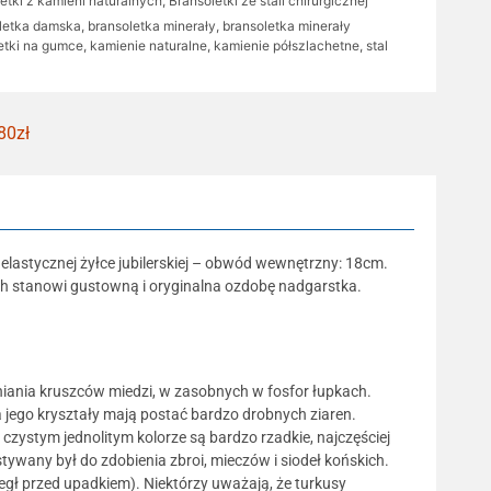
etki z kamieni naturalnych
,
Bransoletki ze stali chirurgicznej
letka damska
,
bransoletka minerały
,
bransoletka minerały
etki na gumce
,
kamienie naturalne
,
kamienie półszlachetne
,
stal
80zł
elastycznej żyłce jubilerskiej – obwód wewnętrzny: 18cm.
ch stanowi gustowną i oryginalna ozdobę nadgarstka.
eniania kruszców miedzi, w zasobnych w fosfor łupkach.
a jego kryształy mają postać bardzo drobnych ziaren.
czystym jednolitym kolorze są bardzo rzadkie, najczęściej
tywany był do zdobienia zbroi, mieczów i siodeł końskich.
gł przed upadkiem). Niektórzy uważają, że turkusy