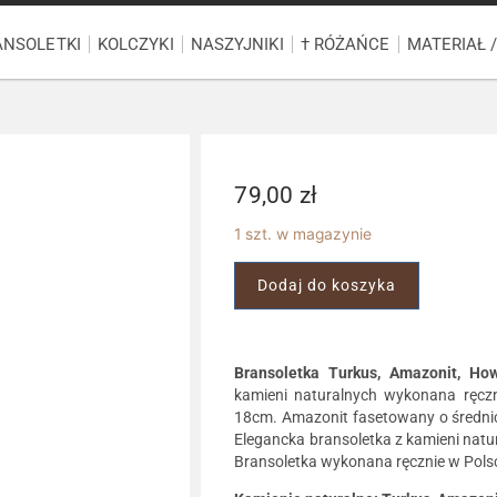
ANSOLETKI
KOLCZYKI
NASZYJNIKI
† RÓŻAŃCE
MATERIAŁ 
79,00
zł
1 szt. w magazynie
Dodaj do koszyka
Bransoletka Turkus, Amazonit, How
kamieni naturalnych wykonana ręczni
18cm. Amazonit fasetowany o średni
Elegancka bransoletka z kamieni natu
Bransoletka wykonana ręcznie w Polsc