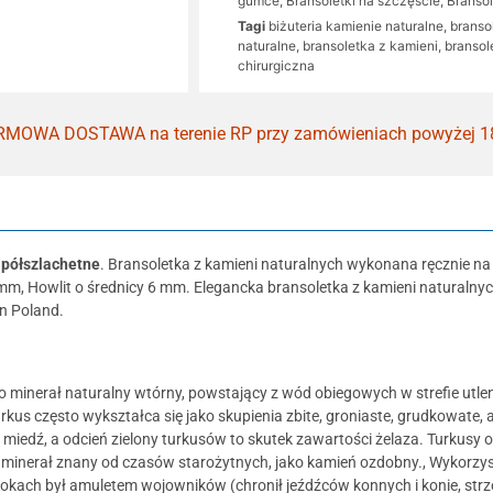
gumce
,
Bransoletki na szczęście
,
Bransol
Tagi
biżuteria kamienie naturalne
,
branso
naturalne
,
bransoletka z kamieni
,
bransol
chirurgiczna
MOWA DOSTAWA na terenie RP przy zamówieniach powyżej 1
 półszlachetne
. Bransoletka z kamieni naturalnych wykonana ręcznie na 
m, Howlit o średnicy 6 mm. Elegancka bransoletka z kamieni naturalny
n Poland.
to minerał naturalny wtórny, powstający z wód obiegowych w strefie utl
kus często wykształca się jako skupienia zbite, groniaste, grudkowate, 
miedź, a odcień zielony turkusów to skutek zawartości żelaza. Turkusy o 
to minerał znany od czasów starożytnych, jako kamień ozdobny., Wykorzys
ach był amuletem wojowników (chronił jeźdźców konnych i konie, strze