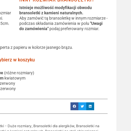
Istnieje możliwość modyfikacji obwodu
ozmiar
bransoletki z kamieni naturalnych.
i.
Aby zamówić tą bransoletkę w innym rozmiarze -
0,5cm.
podczas składania zamówienia w polu
"Uwagi
do zamówienia"
podaj preferowany rozmiar.
operta z papieru w kolorze jasnego brązu.
ierz w koszyku
we
(różne rozmiary)
em
kwiatowym
czerwony
czerwony
tki - Duże rozmiary
,
Bransoletki dla alergików
,
Bransoletki na