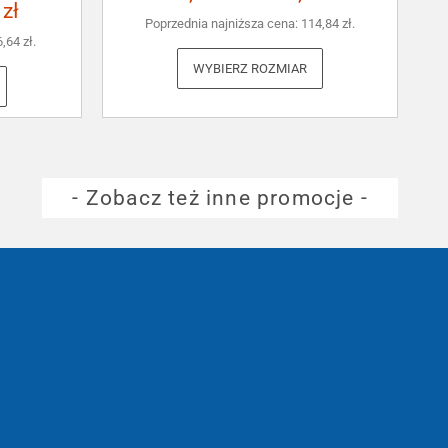
3
zł
Poprzednia najniższa cena:
114,84
zł
.
6,64
zł
.
WYBIERZ ROZMIAR
- Zobacz też inne promocje -