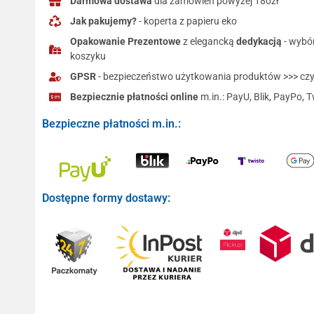
Darmowa dostawa
dla zamówień powyżej 180zł
Jak pakujemy?
- koperta z papieru eko
Opakowanie Prezentowe
z elegancką
dedykacją
- wybó
koszyku
GPSR
- bezpieczeństwo użytkowania produktów >>> czyt
Bezpiecznie płatności online
m.in.: PayU, Blik, PayPo, T
Bezpieczne płatności m.in.:
Dostępne formy dostawy: