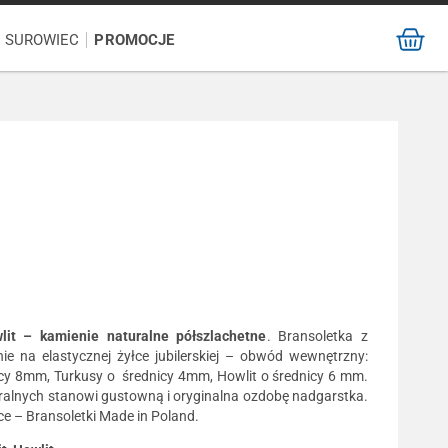
/ SUROWIEC
PROMOCJE
lit – kamienie naturalne półszlachetne
. Bransoletka z
e na elastycznej żyłce jubilerskiej – obwód wewnętrzny:
cy 8mm, Turkusy o średnicy 4mm, Howlit o średnicy 6 mm.
ralnych stanowi gustowną i oryginalna ozdobę nadgarstka.
e – Bransoletki Made in Poland.