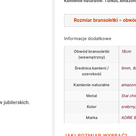
Kamienie naturalne: Turkus, Amazoni
Rozmiar bransoletki
=
obwód
Informacje dodatkowe
Obwód bransoletki
18cm
(wewnętrzny)
Średnica kamieni /
6mm
,
szerokość
Kamienie naturalne
amazon
Metal
Stal chi
 jubilerskich.
Kolor
srebrny
Marka
ADIRE B
JAKI ROZMIAR WYBRAĆ?