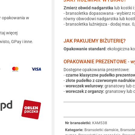
Zmierz obwód nadgarstka
lub kostki i:
- bransoletka dopasowana - wybierz r
r opakowania w
równy obwodowi nadgarstka lub kostk
- bransoletka luźniejsza - dodaj max. 
aj więcej
JAK PAKUJEMY BIŻUTERIĘ?
wisto, GPay i inne.
Opakowanie standard
: ekologiczna k
OPAKOWANIE PREZENTOWE - wyb
Dostępne opakowania prezentowe:
-
czarne klasyczne pudełko prezento
-
złote pudełko z czerwonym nadruki
-
woreczek welurowy
: granatowy lub 
-
woreczek z organzy:
granatowy lub 
Nr bransoletki:
KAM538
Kategorie:
Bransoletki damskie
,
Bransole