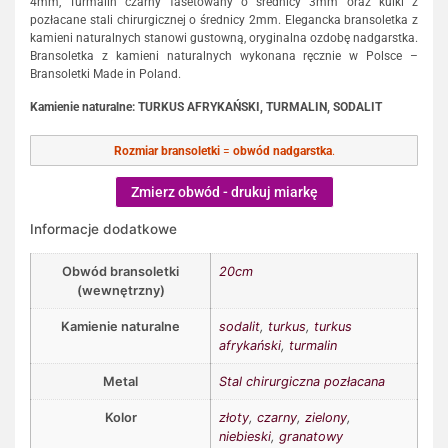
4mm, Turmalin czarny fasetowany o średnicy 3mm oraz kulki z
pozłacane stali chirurgicznej o średnicy 2mm. Elegancka bransoletka z
kamieni naturalnych stanowi gustowną, oryginalna ozdobę nadgarstka.
Bransoletka z kamieni naturalnych wykonana ręcznie w Polsce –
Bransoletki Made in Poland.
Kamienie naturalne: TURKUS AFRYKAŃSKI, TURMALIN, SODALIT
Rozmiar bransoletki
=
obwód nadgarstka
.
Zmierz obwód - drukuj miarkę
Informacje dodatkowe
Obwód bransoletki
20cm
(wewnętrzny)
Kamienie naturalne
sodalit
,
turkus
,
turkus
afrykański
,
turmalin
Metal
Stal chirurgiczna pozłacana
Kolor
złoty
,
czarny
,
zielony
,
niebieski
,
granatowy