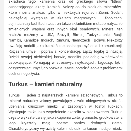
składnika tego kamienia oraz od greckiego słowa “lithos”
oznaczającego skałę, kamień. Należy on do rzadkich minerałów,,
które można znaleźć tylko w niektórych rejonach Ziemi. Sodalit
najczęściej występuje w skałach magmowych – fonolitach,
sejnitach czy tachitach. Jest on także składnikiem metasomatycznie
zmienionych wapieni oraz innych skał osadowych. Minerał ten
znaleźć możemy w USA, Brazylii, Birmie, Tadżykistanie, Rosji,
Namibii, Kanadzie, Indiach, Rumunii, Niemczech i Boliwii. Niektórzy
uważają sodalit jako kamień racjonalnego myślenia i komunikacji.
Rozjaśnia umysł i poprawia koncentrację. Łączy logikę z intuicją.
Dzięki swojej niebieskiej barwie, sodality posiadają właściwości
uspokajające. Pomagają w stresowych sytuacjach, łagodząc lęk i
oczyszczając umysł, co pozwala łatwiej poradzić sobie z problemami
codziennego życia.
Turkus – kamień naturalny
Turkus – jeden z najstarszych kamieni szlachetnych. Turkus to
minerał naturalny wtórny, powstający z wód obiegowych w strefie
utleniania kruszców miedzi, w zasobnych w fosfor łupkach.
Występuje także jako wypełnienie szczelin w piaskowcach. Turkus
często wykształca się jako skupienia zbite, groniaste, grudkowate, a
jego kryształy mają postać bardzo drobnych ziaren.
Charakterystyczny wyrazisty kolor niebieski turkusom nadaje miedź,