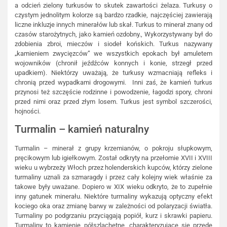
a odcień zielony turkusów to skutek zawartości żelaza. Turkusy o
czystym jednolitym kolorze są bardzo rzadkie, najczęściej zawierają
liczne inkluzje innych minerałów lub skał. Turkus to minerał znany od
czasów starożytnych, jako kamień ozdobny., Wykorzystywany był do
zdobienia zbroi, mieczów i siodeł końskich. Turkus nazywany
„kamieniem zwycięzców” we wszystkich epokach był amuletem
wojowników (chronił jeźdźców konnych i konie, strzegł przed
upadkiem). Niektórzy uważają, że turkusy wzmacniają refleks i
chronią przed wypadkami drogowymi. Inni zaś, że kamień turkus
przynosi też szczęście rodzinne i powodzenie, łagodzi spory, chroni
przed nimi oraz przed złym losem. Turkus jest symbol szczerości,
hojności.
Turmalin – kamień naturalny
Turmalin – minerał z grupy krzemianów, o pokroju słupkowym,
pręcikowym lub igiełkowym. Został odkryty na przełomie XVII i XVIII
wieku u wybrzeży Włoch przez holenderskich kupców, którzy zielone
turmaliny uznali za szmaragdy i przez cały kolejny wiek właśnie za
takowe były uważane. Dopiero w XIX wieku odkryto, że to zupełnie
inny gatunek minerału. Niektóre turmaliny wykazują optyczny efekt
kociego oka oraz zmianę barwy w zależności od polaryzacji światła.
Turmaliny po podgrzaniu przyciągają popiół, kurz i skrawki papieru.
Turmaliny to kamienie półszlachetne, charakteryzujące się przede