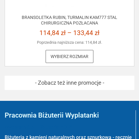
BRANSOLETKA RUBIN, TURMALIN KAM777 STAL
CHIRURGICZNA POZŁACANA
114,84
zł
–
133,44
zł
Poprzednia najniższa cena:
114,84
zł
.
WYBIERZ ROZMIAR
- Zobacz też inne promocje -
Pracownia Biżuterii Wyplatanki
Wyplatanki.pl - Biżuteria ADIRE
Biżuteria z kamieni naturalnych oraz sznurkowa - ręcznie