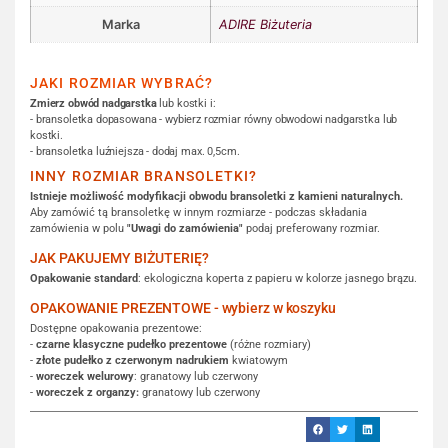
Marka
ADIRE Biżuteria
JAKI ROZMIAR WYBRAĆ?
Zmierz obwód nadgarstka
lub kostki i:
- bransoletka dopasowana - wybierz rozmiar równy obwodowi nadgarstka lub
kostki.
- bransoletka luźniejsza - dodaj max. 0,5cm.
INNY ROZMIAR BRANSOLETKI?
Istnieje możliwość modyfikacji obwodu bransoletki z kamieni naturalnych.
Aby zamówić tą bransoletkę w innym rozmiarze - podczas składania
zamówienia w polu
"Uwagi do zamówienia"
podaj preferowany rozmiar.
JAK PAKUJEMY BIŻUTERIĘ?
Opakowanie standard
: ekologiczna koperta z papieru w kolorze jasnego brązu.
OPAKOWANIE PREZENTOWE - wybierz w koszyku
Dostępne opakowania prezentowe:
-
czarne klasyczne pudełko prezentowe
(różne rozmiary)
-
złote pudełko z czerwonym nadrukiem
kwiatowym
-
woreczek welurowy
: granatowy lub czerwony
-
woreczek z organzy:
granatowy lub czerwony