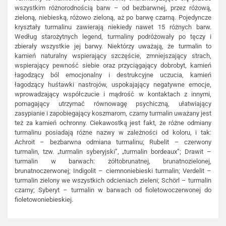
wszystkim różnorodnością barw – od bezbarwnej, przez różową,
zieloną, niebieską, różowo zieloną, aż po barwę czarną. Pojedyncze
kryształy turmalinu zawierają niekiedy nawet 15 różnych barw.
Według starożytnych legend, turmaliny podróżowały po tęczy i
zbierały wszystkie jej barwy. Niektórzy uważają, że turmalin to
kamień naturalny wspierający szczęście, zmniejszający strach,
wspierający pewność siebie oraz przyciągający dobrobyt, kamień
łagodzący ból emocjonalny i destrukcyjne uczucia, kamień
łagodzący huśtawki nastrojów, uspokajający negatywne emocje,
wprowadzający współczucie i mądrość w kontaktach z innymi,
pomagający utrzymać równowagę psychiczną, ułatwiający
zasypianie i zapobiegający koszmarom, czarny turmalin uważany jest
też za kamień ochronny. Ciekawostką jest fakt, że różne odmiany
turmalinu posiadają różne nazwy w zależności od koloru, i tak:
Achroit – bezbarwna odmiana turmalinu; Rubelit – czerwony
turmalin, tzw. „turmalin syberyjski”, „turmalin bordeaux”; Drawit –
turmalin w barwach: żółtobrunatnej, brunatnozielonej,
brunatnoczerwonej; Indigolit – ciemnoniebieski turmalin; Verdelit –
turmalin zielony we wszystkich odcieniach zieleni; Schörl – turmalin
czarny; Syberyt – turmalin w barwach od fioletowoczerwonej do
fioletowoniebieskiej.