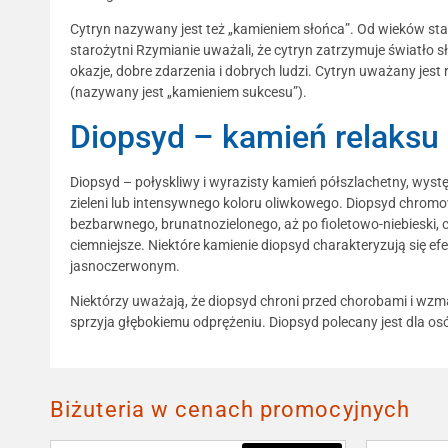
Cytryn nazywany jest też „kamieniem słońca”. Od wieków sta
starożytni Rzymianie uważali, że cytryn zatrzymuje światło 
okazje, dobre zdarzenia i dobrych ludzi. Cytryn uważany jes
(nazywany jest „kamieniem sukcesu”).
Diopsyd – kamień relaksu 
Diopsyd – połyskliwy i wyrazisty kamień półszlachetny, wys
zieleni lub intensywnego koloru oliwkowego. Diopsyd chrom
bezbarwnego, brunatnozielonego, aż po fioletowo-niebieski, 
ciemniejsze. Niektóre kamienie diopsyd charakteryzują się 
jasnoczerwonym.
Niektórzy uważają, że diopsyd chroni przed chorobami i wzm
sprzyja głębokiemu odprężeniu. Diopsyd polecany jest dla 
Biżuteria w cenach promocyjnych