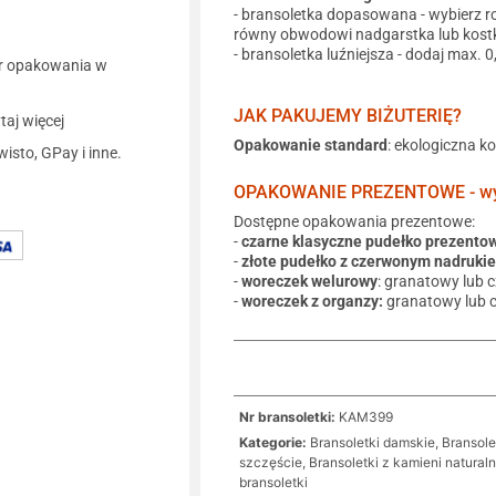
- bransoletka dopasowana - wybierz r
równy obwodowi nadgarstka lub kostk
- bransoletka luźniejsza - dodaj max. 
r opakowania w
JAK PAKUJEMY BIŻUTERIĘ?
aj więcej
Opakowanie standard
: ekologiczna k
wisto, GPay i inne.
OPAKOWANIE PREZENTOWE - wyb
Dostępne opakowania prezentowe:
-
czarne klasyczne pudełko prezento
-
złote pudełko z czerwonym nadruki
-
woreczek welurowy
: granatowy lub 
-
woreczek z organzy:
granatowy lub 
Nr bransoletki:
KAM399
Kategorie:
Bransoletki damskie
,
Bransole
szczęście
,
Bransoletki z kamieni natural
bransoletki