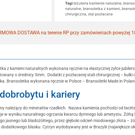
Tagi
biżuteria kamienie naturalne
,
branso
naturalne
,
bransoletka z kamieni
,
bransol
chirurgiczna
,
stal pozłacana
MOWA DOSTAWA na terenie RP przy zamówieniach powyżej 1
etka z kamieni naturalnych wykonana ręcznie na elastycznej żyłce jubile
owany o średnicy 3mm. Dodatki z pozłacanej stali chirurgicznej – kulki 
ka. Bransoletka wykonana ręcznie w Polsce – Bransoletki Made in Polan
dobrobytu i kariery
y należący do minerałów rzadkich. Nazwa kamienia pochodzi od łacińsk
taje w wyniku naturalnego ogrzania kwarcu dymnego lub ametystu. Żółtą
ego jasnego lub bladożółtego, przez głęboki odcień miodowego złota – 
m dodatkowego blasku. Cytryn wydobywany jest w Brazylii (największe ok