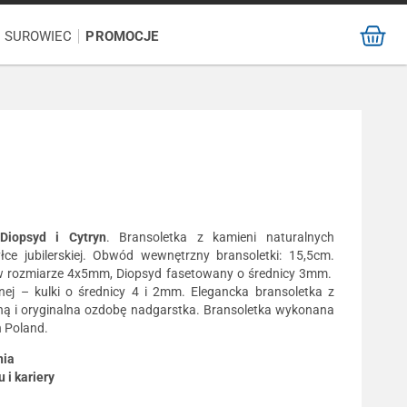
/ SUROWIEC
PROMOCJE
Diopsyd i Cytryn
. Bransoletka z kamieni naturalnych
łce jubilerskiej. Obwód wewnętrzny bransoletki: 15,5cm.
a w rozmiarze 4x5mm, Diopsyd fasetowany o średnicy 3mm.
znej – kulki o średnicy 4 i 2mm. Elegancka bransoletka z
ną i oryginalna ozdobę nadgarstka. Bransoletka wykonana
n Poland.
nia
i kariery