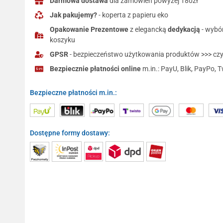
Darmowa dostawa
dla zamówień powyżej 180zł
Jak pakujemy?
- koperta z papieru eko
Opakowanie Prezentowe
z elegancką
dedykacją
- wybó
koszyku
GPSR
- bezpieczeństwo użytkowania produktów >>> czyt
Bezpiecznie płatności online
m.in.: PayU, Blik, PayPo, T
Bezpieczne płatności m.in.:
Dostępne formy dostawy: