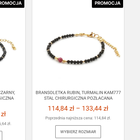
ROMOCJA
PROMOCJA
ZARNY,
BRANSOLETKA RUBIN, TURMALIN KAM777
GICZNA
STAL CHIRURGICZNA POZŁACANA
114,84
zł
–
133,44
zł
3
zł
Poprzednia najniższa cena:
114,84
zł
.
6,64
zł
.
WYBIERZ ROZMIAR