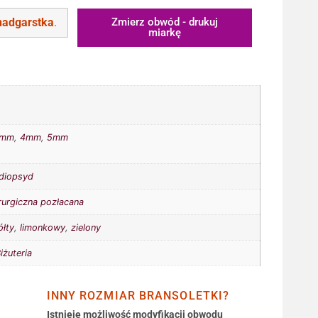
nadgarstka
.
Zmierz obwód - drukuj
miarkę
3mm
,
4mm
,
5mm
diopsyd
irurgiczna pozłacana
ółty
,
limonkowy
,
zielony
iżuteria
INNY ROZMIAR BRANSOLETKI?
Istnieje możliwość modyfikacji obwodu