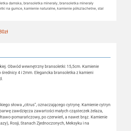
letka damska
,
bransoletka minerały
,
bransoletka minerały
etki na gumce
,
kamienie naturalne
,
kamienie półszlachetne
,
stal
80zł
rskiej. Obwód wewnętrzny bransoletki: 15,5cm. Kamienie
o średnicy 4 i 2mm. Elegancka bransoletka z kamieni
d.
iego słowa „citrus”, oznaczającego cytrynę. Kamienie cytryn
 barwę zawdzięcza zawartości małych cząsteczek żelaza,
żółtawo-pomarańczowy, po czerwień, a nawet brąz. Kamienie
azy), Rosji, Stanach Zjednoczonych, Meksyku i na