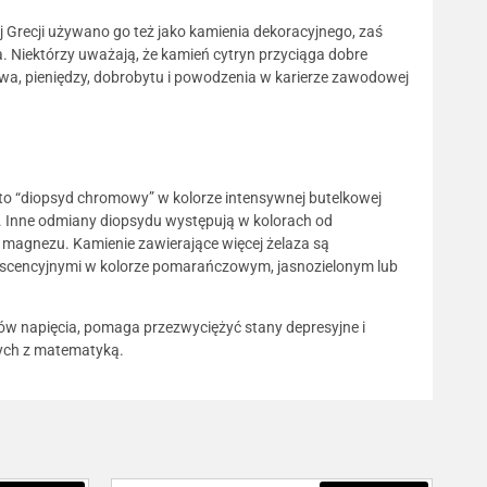
 Grecji używano go też jako kamienia dekoracyjnego, zaś
a. Niektórzy uważają, że kamień cytryn przyciąga dobre
ctwa, pieniędzy, dobrobytu i powodzenia w karierze zawodowej
 to “diopsyd chromowy” w kolorze intensywnej butelkowej
. Inne odmiany diopsydu występują w kolorach od
i magnezu. Kamienie zawierające więcej żelaza są
inescencyjnymi w kolorze pomarańczowym, jasnozielonym lub
nów napięcia, pomaga przezwyciężyć stany depresyjne i
nych z matematyką.