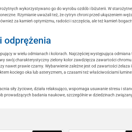
rożytnych wykorzystywano go do wyrobu ozdób i biżuterii. W starożytnej
słoneczne. Rzymianie uważali też, że cytryn chroni przed ukąszeniem węż
t również za kamień optymizmu, radości i szczęścia, ale też kamień boga
i odprężenia
tępujący w wielu odmianach i kolorach. Najczęściej występująca odmiana
owy swój charakterystyczny zielony kolor zawdzięcza zawartości chromu
czy nawet prawie czarny. Wybarwienie zależne jest od zawartości żelaza 
efektem kociego oka lub asteryzmem, a czasami też właściwościami lum
acnia siły życiowe, działa relaksująco, wspomaga usuwanie stresu i sta
osób prowadzących badania naukowe, szczególnie w dziedzinach związa