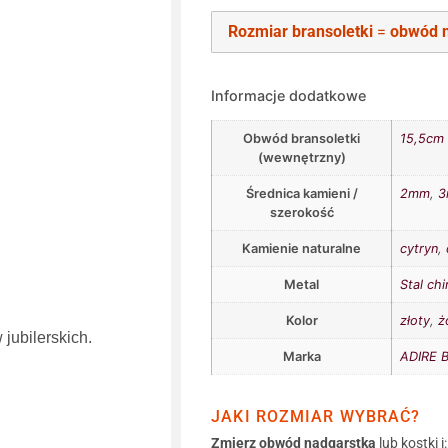
Rozmiar bransoletki
=
obwód 
Informacje dodatkowe
Obwód bransoletki
15,5cm
(wewnętrzny)
Średnica kamieni /
2mm
,
szerokość
Kamienie naturalne
cytryn
,
Metal
Stal ch
Kolor
złoty
,
ż
jubilerskich.
Marka
ADIRE B
JAKI ROZMIAR WYBRAĆ?
Zmierz obwód nadgarstka
lub kostki i: