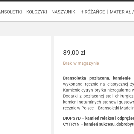
ANSOLETKI
KOLCZYKI
NASZYJNIKI
† RÓŻAŃCE
MATERIAŁ 
89,00
zł
Brak w magazynie
Bransoletka pozłacana, kamienie 
wykonana ręcznie na elastycznej ży
Kamienie cytryn bryłka nieregularn
Dodatki z pozłacanej stali chirurgic
kamieni naturalnych stanowi gustow
ręcznie w Polsce – Bransoletki Made i
DIOPSYD – kamień relaksu i odpręże
CYTRYN – kamień sukcesu, dobrobytu 