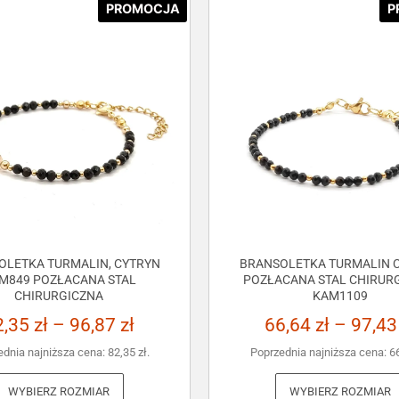
PROMOCJA
P
OLETKA TURMALIN, CYTRYN
BRANSOLETKA TURMALIN C
M849 POZŁACANA STAL
POZŁACANA STAL CHIRUR
CHIRURGICZNA
KAM1109
2,35
zł
–
96,87
zł
66,64
zł
–
97,4
ednia najniższa cena:
82,35
zł
.
Poprzednia najniższa cena:
6
WYBIERZ ROZMIAR
WYBIERZ ROZMIAR