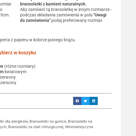
ozmiar
bransoletki z kamieni naturalnych.
i.
Aby zamówić tą bransoletkę w innym rozmiarze -
0,5cm.
podczas składania zamówienia w polu
"Uwagi
do zamówienia"
podaj preferowany rozmiar.
operta z papieru w kolorze jasnego brązu.
ierz w koszyku
we
(różne rozmiary)
em
kwiatowym
czerwony
czerwony
tki dla alergików
,
Bransoletki na gumce
,
Bransoletki na
nych
,
Bransoletki ze stali chirurgicznej
,
Minimalistyczne