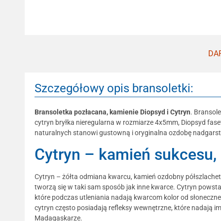
DAR
Szczegółowy opis bransoletki:
Bransoletka pozłacana, kamienie Diopsyd i Cytryn
. Bransol
cytryn bryłka nieregularna w rozmiarze 4x5mm, Diopsyd faset
naturalnych stanowi gustowną i oryginalna ozdobę nadgarst
Cytryn – kamień sukcesu, 
Cytryn – żółta odmiana kwarcu, kamień ozdobny półszlachetn
tworzą się w taki sam sposób jak inne kwarce. Cytryn pows
które podczas utleniania nadają kwarcom kolor od słoneczn
cytryn często posiadają refleksy wewnętrzne, które nadają i
Madagaskarze.