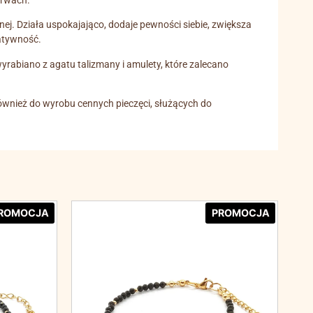
arwach.
nej. Działa uspokajająco, dodaje pewności siebie, zwiększa
atywność.
yrabiano z agatu talizmany i amulety, które zalecano
ównież do wyrobu cennych pieczęci, służących do
ROMOCJA
PROMOCJA