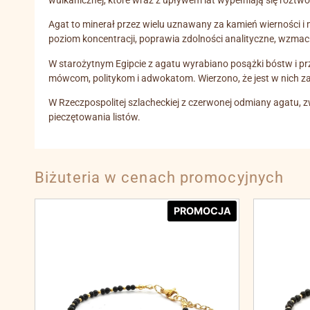
wulkanicznej, które wraz z upływem lat wypełniają się roztwo
Agat to minerał przez wielu uznawany za kamień wierności i m
poziom koncentracji, poprawia zdolności analityczne, wzma
W starożytnym Egipcie z agatu wyrabiano posążki bóstw i prz
mówcom, politykom i adwokatom. Wierzono, że jest w nich za
W Rzeczpospolitej szlacheckiej z czerwonej odmiany agatu,
pieczętowania listów.
Biżuteria w cenach promocyjnych
PROMOCJA