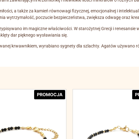
rami zawierającymi krzemionkę i niewielkie ilości minerałów o różnych b
iłości, a także za kamień równowagi fizycznej, emocjonalnej i intelektual
cnia wytrzymałość, poczucie bezpieczeństwa, zwiększa odwagę oraz kre
ypisywano im magiczne właściwości. W starożytnej Grecji i renesansie w
klęty dar pięknego wysławiania się.
 zwanej krwawnikiem, wyrabiano sygnety dla szlachty. Agatów używano r
PROMOCJA
P