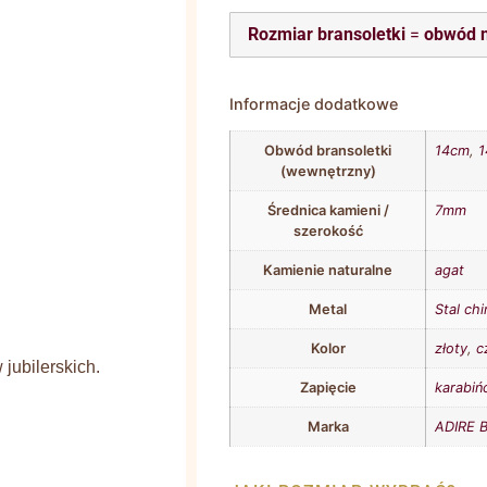
Rozmiar bransoletki
=
obwód 
Informacje dodatkowe
Obwód bransoletki
14cm
,
1
(wewnętrzny)
Średnica kamieni /
7mm
szerokość
Kamienie naturalne
agat
Metal
Stal ch
Kolor
złoty
,
c
jubilerskich.
Zapięcie
karabiń
Marka
ADIRE B