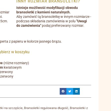
INNY ROZMIAR BRANSOLETKI?
Istnieje możliwość modyfikacji obwodu
ozmiar
bransoletki z kamieni naturalnych.
i.
Aby zamówić tą bransoletkę w innym rozmiarze -
0,5cm.
podczas składania zamówienia w polu
"Uwagi
do zamówienia"
podaj preferowany rozmiar.
operta z papieru w kolorze jasnego brązu.
ierz w koszyku
we
(różne rozmiary)
em
kwiatowym
czerwony
czerwony
tki na szczęście
,
Bransoletki regulowana długość
,
Bransoletki z