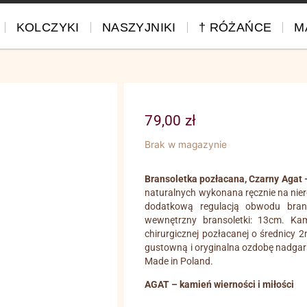
KOLCZYKI
NASZYJNIKI
† RÓŻAŃCE
M
79,00
zł
Brak w magazynie
Bransoletka pozłacana, Czarny Agat 
naturalnych wykonana ręcznie na nieroz
dodatkową regulacją obwodu brans
wewnętrzny bransoletki: 13cm. Kam
chirurgicznej pozłacanej o średnicy 
gustowną i oryginalna ozdobę nadgars
Made in Poland.
AGAT – kamień wierności i miłości