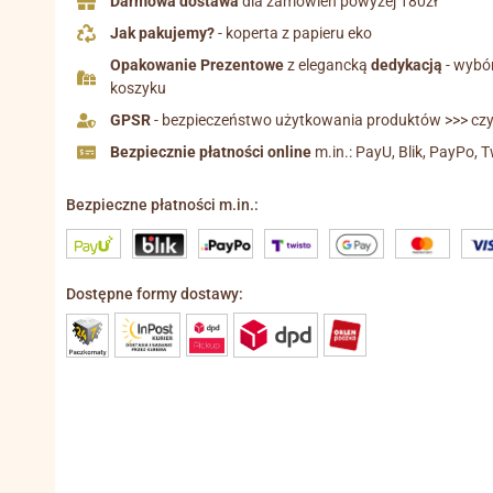
Darmowa dostawa
dla zamówień powyżej 180zł
Jak pakujemy?
- koperta z papieru eko
Opakowanie Prezentowe
z elegancką
dedykacją
- wybó
koszyku
GPSR
- bezpieczeństwo użytkowania produktów >>> czyt
Bezpiecznie płatności online
m.in.: PayU, Blik, PayPo, T
Bezpieczne płatności m.in.:
Dostępne formy dostawy: