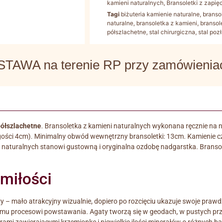
kamieni naturalnych
,
Bransoletki z zapię
Tagi
biżuteria kamienie naturalne
,
branso
naturalne
,
bransoletka z kamieni
,
bransol
półszlachetne
,
stal chirurgiczna
,
stal poz
WA na terenie RP przy zamówieniach
półszlachetne
. Bransoletka z kamieni naturalnych wykonana ręcznie na nie
ości 4cm). Minimalny obwód wewnętrzny bransoletki: 13cm. Kamienie czar
 naturalnych stanowi gustowną i oryginalna ozdobę nadgarstka. Branso
 miłości
y – mało atrakcyjny wizualnie, dopiero po rozcięciu ukazuje swoje praw
memu procesowi powstawania. Agaty tworzą się w geodach, w pustych prz