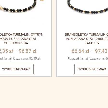
OLETKA TURMALIN, CYTRYN
BRANSOLETKA TURMALIN C
M849 POZŁACANA STAL
POZŁACANA STAL CHIRUR
CHIRURGICZNA
KAM1109
2,35
zł
–
96,87
zł
66,64
zł
–
97,4
ednia najniższa cena:
82,35
zł
.
Poprzednia najniższa cena:
6
WYBIERZ ROZMIAR
WYBIERZ ROZMIAR