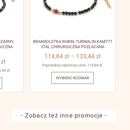
ZARNY,
BRANSOLETKA RUBIN, TURMALIN KAM777
GICZNA
STAL CHIRURGICZNA POZŁACANA
114,84
zł
–
133,44
zł
3
zł
Poprzednia najniższa cena:
114,84
zł
.
6,64
zł
.
WYBIERZ ROZMIAR
- Zobacz też inne promocje -