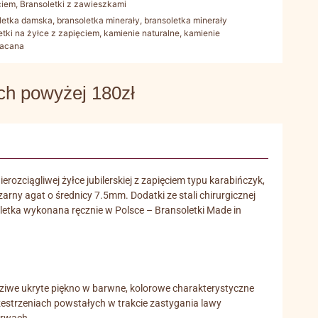
ciem
,
Bransoletki z zawieszkami
letka damska
,
bransoletka minerały
,
bransoletka minerały
etki na żyłce z zapięciem
,
kamienie naturalne
,
kamienie
łacana
 powyżej 180zł
rozciągliwej żyłce jubilerskiej z zapięciem typu karabińczyk,
ny agat o średnicy 7.5mm. Dodatki ze stali chirurgicznej
letka wykonana ręcznie w Polsce – Bransoletki Made in
dziwe ukryte piękno w barwne, kolorowe charakterystyczne
estrzeniach powstałych w trakcie zastygania lawy