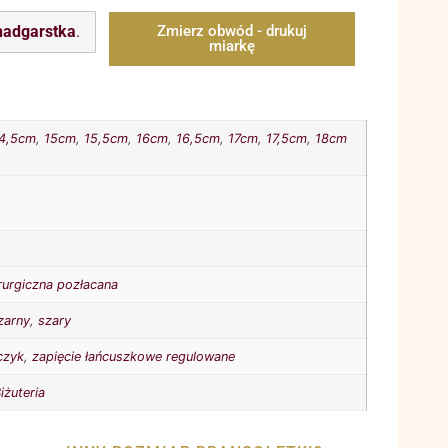
nadgarstka
.
Zmierz obwód - drukuj
miarkę
4,5cm
,
15cm
,
15,5cm
,
16cm
,
16,5cm
,
17cm
,
17,5cm
,
18cm
irurgiczna pozłacana
zarny
,
szary
czyk
,
zapięcie łańcuszkowe regulowane
iżuteria