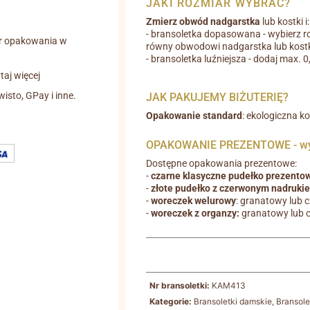
JAKI ROZMIAR WYBRAĆ?
Zmierz obwód nadgarstka
lub kostki i:
- bransoletka dopasowana - wybierz r
r opakowania w
równy obwodowi nadgarstka lub kostk
- bransoletka luźniejsza - dodaj max. 
aj więcej
wisto, GPay i inne.
JAK PAKUJEMY BIŻUTERIĘ?
Opakowanie standard
: ekologiczna k
OPAKOWANIE PREZENTOWE - wyb
Dostępne opakowania prezentowe:
-
czarne klasyczne pudełko prezento
-
złote pudełko z czerwonym nadruki
-
woreczek welurowy
: granatowy lub 
-
woreczek z organzy:
granatowy lub 
Nr bransoletki:
KAM413
Kategorie:
Bransoletki damskie
,
Bransole