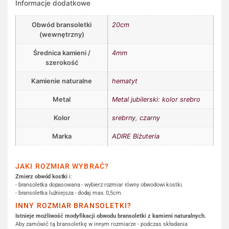
Informacje dodatkowe
Obwód bransoletki
20cm
(wewnętrzny)
Średnica kamieni /
4mm
szerokość
Kamienie naturalne
hematyt
Metal
Metal jubilerski: kolor srebro
Kolor
srebrny
,
czarny
Marka
ADIRE Biżuteria
JAKI ROZMIAR WYBRAĆ?
Zmierz obwód kostki
i:
- bransoletka dopasowana - wybierz rozmiar równy obwodowi kostki.
- bransoletka luźniejsza - dodaj max. 0,5cm.
INNY ROZMIAR BRANSOLETKI?
Istnieje możliwość modyfikacji obwodu bransoletki z kamieni naturalnych.
Aby zamówić tą bransoletkę w innym rozmiarze - podczas składania