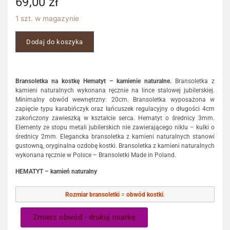
69,00
zł
1 szt. w magazynie
Dodaj do koszyka
Bransoletka na kostkę Hematyt – kamienie naturalne.
Bransoletka z
kamieni naturalnych wykonana ręcznie na lince stalowej jubilerskiej.
Minimalny obwód wewnętrzny: 20cm. Bransoletka wyposażona w
zapięcie typu karabińczyk oraz łańcuszek regulacyjny o długości 4cm
zakończony zawieszką w kształcie serca. Hematyt o średnicy 3mm.
Elementy ze stopu metali jubilerskich nie zawierającego niklu – kulki o
średnicy 2mm. Elegancka bransoletka z kamieni naturalnych stanowi
gustowną, oryginalna ozdobę kostki. Bransoletka z kamieni naturalnych
wykonana ręcznie w Polsce – Bransoletki Made in Poland.
HEMATYT – kamień naturalny
Rozmiar bransoletki
=
obwód kostki
.
Zmierz obwód - drukuj miarkę