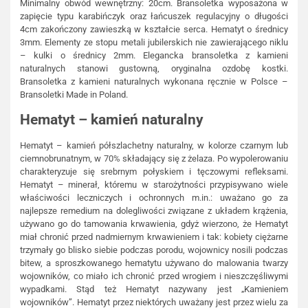
Minimalny obwód wewnętrzny: 20cm. Bransoletka wyposażona w
zapięcie typu karabińczyk oraz łańcuszek regulacyjny o długości
4cm zakończony zawieszką w kształcie serca. Hematyt o średnicy
3mm. Elementy ze stopu metali jubilerskich nie zawierającego niklu
– kulki o średnicy 2mm. Elegancka bransoletka z kamieni
naturalnych stanowi gustowną, oryginalna ozdobę kostki.
Bransoletka z kamieni naturalnych wykonana ręcznie w Polsce –
Bransoletki Made in Poland.
Hematyt – kamień naturalny
Hematyt – kamień półszlachetny naturalny, w kolorze czarnym lub
ciemnobrunatnym, w 70% składający się z żelaza. Po wypolerowaniu
charakteryzuje się srebrnym połyskiem i tęczowymi refleksami.
Hematyt – minerał, któremu w starożytności przypisywano wiele
właściwości leczniczych i ochronnych m.in.: uważano go za
najlepsze remedium na dolegliwości związane z układem krążenia,
używano go do tamowania krwawienia, gdyż wierzono, że Hematyt
miał chronić przed nadmiernym krwawieniem i tak: kobiety ciężarne
trzymały go blisko siebie podczas porodu, wojownicy nosili podczas
bitew, a sproszkowanego hematytu używano do malowania twarzy
wojowników, co miało ich chronić przed wrogiem i nieszczęśliwymi
wypadkami. Stąd też Hematyt nazywany jest „Kamieniem
wojowników”. Hematyt przez niektórych uważany jest przez wielu za