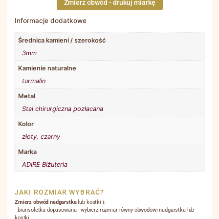
Zmierz obwód - drukuj miarkę
Informacje dodatkowe
Średnica kamieni / szerokość
3mm
Kamienie naturalne
turmalin
Metal
Stal chirurgiczna pozłacana
Kolor
złoty
,
czarny
Marka
ADIRE Biżuteria
JAKI ROZMIAR WYBRAĆ?
Zmierz obwód nadgarstka
lub kostki i:
- bransoletka dopasowana - wybierz rozmiar równy obwodowi nadgarstka lub
kostki.