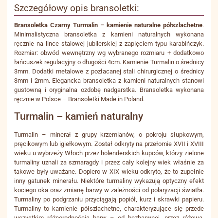
Szczegółowy opis bransoletki:
Bransoletka Czarny Turmalin – kamienie naturalne półszlachetne
.
Minimalistyczna bransoletka z kamieni naturalnych wykonana
ręcznie na lince stalowej jubilerskiej z zapięciem typu karabińczyk.
Rozmiar: obwód wewnętrzny wg wybranego rozmiaru + dodatkowo
łańcuszek regulacyjny o długości 4cm. Kamienie Turmalin o średnicy
3mm. Dodatki metalowe z pozłacanej stali chirurgicznej o średnicy
3mm i 2mm. Elegancka bransoletka z kamieni naturalnych stanowi
gustowną i oryginalna ozdobę nadgarstka. Bransoletka wykonana
ręcznie w Polsce – Bransoletki Made in Poland.
Turmalin – kamień naturalny
Turmalin – minerał z grupy krzemianów, o pokroju słupkowym,
pręcikowym lub igiełkowym. Został odkryty na przełomie XVII i XVIII
wieku u wybrzeży Włoch przez holenderskich kupców, którzy zielone
turmaliny uznali za szmaragdy i przez cały kolejny wiek właśnie za
takowe były uważane. Dopiero w XIX wieku odkryto, że to zupełnie
inny gatunek minerału. Niektóre turmaliny wykazują optyczny efekt
kociego oka oraz zmianę barwy w zależności od polaryzacji światła.
Turmaliny po podgrzaniu przyciągają popiół, kurz i skrawki papieru.
Turmaliny to kamienie półszlachetne, charakteryzujące się przede
wszystkim różnorodnością barw – od bezbarwnej, przez różową,