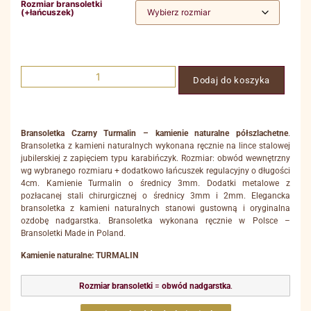
Rozmiar bransoletki
(+łańcuszek)
Dodaj do koszyka
Bransoletka Czarny Turmalin – kamienie naturalne półszlachetne
.
Bransoletka z kamieni naturalnych wykonana ręcznie na lince stalowej
jubilerskiej z zapięciem typu karabińczyk. Rozmiar: obwód wewnętrzny
wg wybranego rozmiaru + dodatkowo łańcuszek regulacyjny o długości
4cm. Kamienie Turmalin o średnicy 3mm. Dodatki metalowe z
pozłacanej stali chirurgicznej o średnicy 3mm i 2mm. Elegancka
bransoletka z kamieni naturalnych stanowi gustowną i oryginalna
ozdobę nadgarstka. Bransoletka wykonana ręcznie w Polsce –
Bransoletki Made in Poland.
Kamienie naturalne: TURMALIN
Rozmiar bransoletki
=
obwód nadgarstka
.