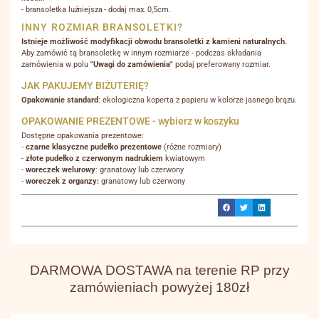
- bransoletka luźniejsza - dodaj max. 0,5cm.
INNY ROZMIAR BRANSOLETKI?
Istnieje możliwość modyfikacji obwodu bransoletki z kamieni naturalnych.
Aby zamówić tą bransoletkę w innym rozmiarze - podczas składania
zamówienia w polu
"Uwagi do zamówienia"
podaj preferowany rozmiar.
JAK PAKUJEMY BIŻUTERIĘ?
Opakowanie standard
: ekologiczna koperta z papieru w kolorze jasnego brązu.
OPAKOWANIE PREZENTOWE - wybierz w koszyku
Dostępne opakowania prezentowe:
-
czarne klasyczne pudełko prezentowe
(różne rozmiary)
-
złote pudełko z czerwonym nadrukiem
kwiatowym
-
woreczek welurowy
: granatowy lub czerwony
-
woreczek z organzy:
granatowy lub czerwony
DARMOWA DOSTAWA na terenie RP przy
zamówieniach powyżej 180zł