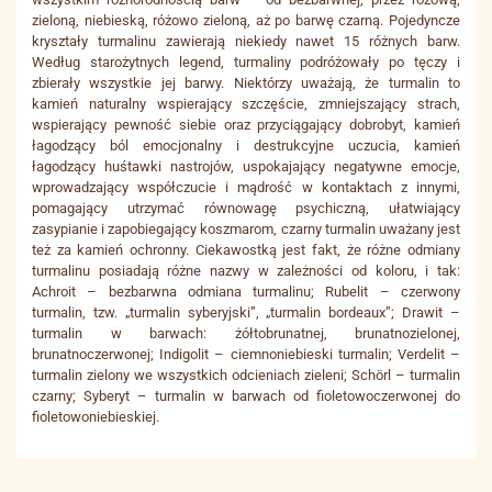
zieloną, niebieską, różowo zieloną, aż po barwę czarną. Pojedyncze
kryształy turmalinu zawierają niekiedy nawet 15 różnych barw.
Według starożytnych legend, turmaliny podróżowały po tęczy i
zbierały wszystkie jej barwy. Niektórzy uważają, że turmalin to
kamień naturalny wspierający szczęście, zmniejszający strach,
wspierający pewność siebie oraz przyciągający dobrobyt, kamień
łagodzący ból emocjonalny i destrukcyjne uczucia, kamień
łagodzący huśtawki nastrojów, uspokajający negatywne emocje,
wprowadzający współczucie i mądrość w kontaktach z innymi,
pomagający utrzymać równowagę psychiczną, ułatwiający
zasypianie i zapobiegający koszmarom, czarny turmalin uważany jest
też za kamień ochronny. Ciekawostką jest fakt, że różne odmiany
turmalinu posiadają różne nazwy w zależności od koloru, i tak:
Achroit – bezbarwna odmiana turmalinu; Rubelit – czerwony
turmalin, tzw. „turmalin syberyjski”, „turmalin bordeaux”; Drawit –
turmalin w barwach: żółtobrunatnej, brunatnozielonej,
brunatnoczerwonej; Indigolit – ciemnoniebieski turmalin; Verdelit –
turmalin zielony we wszystkich odcieniach zieleni; Schörl – turmalin
czarny; Syberyt – turmalin w barwach od fioletowoczerwonej do
fioletowoniebieskiej.