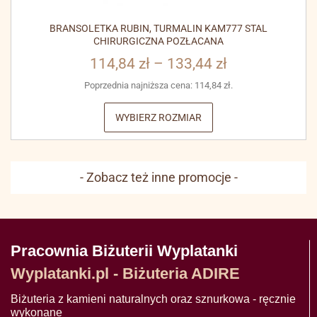
BRANSOLETKA RUBIN, TURMALIN KAM777 STAL
CHIRURGICZNA POZŁACANA
114,84
zł
–
133,44
zł
Poprzednia najniższa cena:
114,84
zł
.
WYBIERZ ROZMIAR
- Zobacz też inne promocje -
Pracownia Biżuterii Wyplatanki
Wyplatanki.pl - Biżuteria ADIRE
Biżuteria z kamieni naturalnych oraz sznurkowa - ręcznie
wykonane