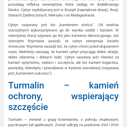
posiadają refleksy wewnętrzne, które nadają im dodatkowego
blasku. Cytryn wydobywany jest w Brazylii (największe okazy), Rosji,
Stanach Zjednoczonych, Meksyku i na Madagaskarze.
Cytryn nazywany jest też „kamieniem słońca”. Od wieków
starożytnych wykorzystywano go do wyrobu ozdób i biżuterii. W
starożytnej Grecji używano go też jako kamienia dekoracyjnego, zaś
starożytni Rzymianie uważali, że cytryn zatrzymuje światło
słoneczne. Rzymianie uważali też, że cytryn chroni przed ukąszeniem
węża. Niektórzy uważają, że kamień cytryn przyciąga dobre okazje,
dobre zdarzenia i dobrych ludzi. Cytryn uważany jest również za
kamień optymizmu, radości i szczęścia, ale też kamień bogactwa,
pieniędzy, dobrobytu i powodzenia w karierze zawodowej (nazywany
jest „kamieniem sukcesu”).
Turmalin – kamień
ochrony, wspierający
szczęście
Turmalin – minerał z grupy krzemianów, o pokroju słupkowym,
pręcikowym lub igiełkowym. Został odkryty na przełomie XVII i XVIII