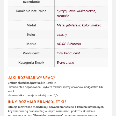
szerokość
Kamienie naturalne
cytryn
,
lawa wulkaniczna
,
turmalin
Metal
Metal jubilerski: kolor srebro
Kolor
czarny
Marka
ADIRE Biżuteria
Producent
Inny Producent
Kategoria Empik
Bransoletki
JAKI ROZMIAR WYBRAĆ?
Zmierz obwód nadgarstka
lub kostki i:
- bransoletka dopasowana - wybierz rozmiar równy obwodowi nadgarstka lub
kostki.
- bransoletka luźniejsza - dodaj max. 0,5cm.
INNY ROZMIAR BRANSOLETKI?
Istnieje możliwość modyfikacji obwodu bransoletki z kamieni naturalnych.
Aby zamówić tą bransoletkę w innym rozmiarze - podczas składania
zamówienia w polu
"Uwagi do zamówienia"
podaj preferowany rozmiar.