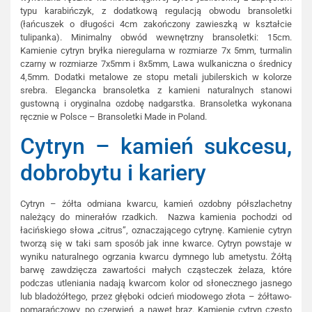
typu karabińczyk, z dodatkową regulacją obwodu bransoletki
(łańcuszek o długości 4cm zakończony zawieszką w kształcie
tulipanka). Minimalny obwód wewnętrzny bransoletki: 15cm.
Kamienie cytryn bryłka nieregularna w rozmiarze 7x 5mm, turmalin
czarny w rozmiarze 7x5mm i 8x5mm, Lawa wulkaniczna o średnicy
4,5mm. Dodatki metalowe ze stopu metali jubilerskich w kolorze
srebra. Elegancka bransoletka z kamieni naturalnych stanowi
gustowną i oryginalna ozdobę nadgarstka. Bransoletka wykonana
ręcznie w Polsce – Bransoletki Made in Poland.
Cytryn – kamień sukcesu,
dobrobytu i kariery
Cytryn – żółta odmiana kwarcu, kamień ozdobny półszlachetny
należący do minerałów rzadkich. Nazwa kamienia pochodzi od
łacińskiego słowa „citrus”, oznaczającego cytrynę. Kamienie cytryn
tworzą się w taki sam sposób jak inne kwarce. Cytryn powstaje w
wyniku naturalnego ogrzania kwarcu dymnego lub ametystu. Żółtą
barwę zawdzięcza zawartości małych cząsteczek żelaza, które
podczas utleniania nadają kwarcom kolor od słonecznego jasnego
lub bladożółtego, przez głęboki odcień miodowego złota – żółtawo-
pomarańczowy, po czerwień, a nawet brąz. Kamienie cytryn często