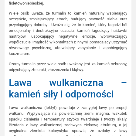
fioletowoniebieskiej.
Wiele osób uważa, że turmalin to kamień naturalny wspierający
szczęście, zmniejszający strach, budujący pewność siebie oraz
przyciągający dobrobyt. Uważa się, że to kamień, który łagodzi ból
emocjonalny i destrukcyjne uczucia, kamień łagodzący huśtawki
nastrojów, uspokajający negatywne emocje, wprowadzający
współczucie i mądrość w kontaktach z innymi, pomagający utrzymać
równowagę psychiczną, ułatwiający zasypianie i zapobiegający
koszmarom.
Czarny turmalin przez wiele osób uważany jest za kamień ochronny,
odpychający złe uroki, złorzeczenia i klątwy.
Lawa wulkaniczna –
kamień siły i odporności
Lawa wulkaniczna (tektyt) powstaje z zastygłej lawy po erupcji
wulkanu. Wypływająca na powierzchnię ziemi magma, wskutek
spadku ciśnienia i temperatury szybko twardnieje i tworzy skały.
Biżuteria z lawy wulkanicznej zachwyca ciekawą strukturą, a jej
oryginalna ziemista kolorystyka sprawia, że ozdoby z lawy