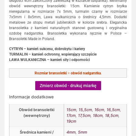
długości 4cm zakończony zawieszką w kształcie tulipanka). Minimalny
obwód wewnętrzny bransoletki: 15cm. Kamienie cytryn bryłka
nieregularna w rozmiarze 7x 5mm, turmalin czarny w rozmiarze
7x5mm i 8x5mm, Lawa wulkaniczna o średnicy 4,5mm. Dodatki
metalowe ze stopu metali jubilerskich w kolorze srebra. Elegancka
bransoletka z kamieni naturalnych stanowi gustowną i oryginalna
ozdobę nadgarstka. Bransoletka wykonana ręcznie w Polsce –
Bransoletki Made in Poland.
CYTRYN – kamień sukcesu, dobrobytu i kariery
TURMALIN – kamień ochronny, wspierający szczęście
LAWA WULKANICZNA – kamień siły i odporności
Rozmiar bransoletki
=
obwód nadgarstka
.
Zmierz obwód - drukuj miarkę
Informacje dodatkowe
Obwód bransoletki
15cm
,
15,5cm
,
16cm
,
16,5cm
,
(wewnętrzny)
17cm
,
17,5cm
,
18cm
,
18,5cm
,
19cm
Średnica kamieni /
4mm
,
5mm