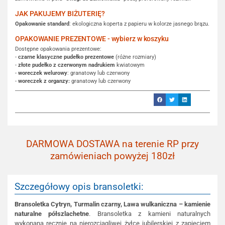
JAK PAKUJEMY BIŻUTERIĘ?
Opakowanie standard
: ekologiczna koperta z papieru w kolorze jasnego brązu.
OPAKOWANIE PREZENTOWE - wybierz w koszyku
Dostępne opakowania prezentowe:
-
czarne klasyczne pudełko prezentowe
(różne rozmiary)
-
złote pudełko z czerwonym nadrukiem
kwiatowym
-
woreczek welurowy
: granatowy lub czerwony
-
woreczek z organzy:
granatowy lub czerwony
DARMOWA DOSTAWA na terenie RP przy
zamówieniach powyżej 180zł
Szczegółowy opis bransoletki:
Bransoletka Cytryn, Turmalin czarny, Lawa wulkaniczna – kamienie
naturalne półszlachetne
. Bransoletka z kamieni naturalnych
wykonana ręcznie na nierozciągliwej żyłce jubilerskiej z zapięciem