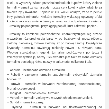
wieku u wybrzeży Włoch przez holenderskich kupców, którzy zielone
turmaliny uznali za szmaragdy i przez cały kolejny wiek właśnie za
takowe były uważane. Dopiero w XIX wieku odkryto, że to zupełnie
inny gatunek minerału. Niektóre turmaliny wykazują optyczny efekt
kociego oka oraz zmianę barwy w zależności od polaryzacji światła.
Turmaliny po podgrzaniu przyciągają popiół, kurz i skrawki papieru.
Turmaliny to kamienie półszlachetne, charakteryzujące się przede
wszystkim różnorodnością barw – od bezbarwnej, przez różową,
zieloną, niebieską, różowo zieloną, aż po barwę czarną. Pojedyncze
kryształy turmalinu zawierają niekiedy nawet 15 różnych barw.
Według starożytnych legend, turmaliny podróżowały po tęczy i
zbierały wszystkie jej barwy. Ciekawostką jest fakt, że różne odmiany
turmalinu posiadają różne nazwy w zależności od koloru, i tak:
– Achroit – bezbarwna odmiana turmalinu.
– Rubelit – czerwony turmalin, tzw. „turmalin syberyjski”, „turmalin
bordeaux”.
– Drawit – turmalin w barwach: żółtobrunatnej, brunatnozielonej,
brunatnoczerwonyej.
– Indigolit – ciemnoniebieski turmalin.
– Verdelit – turmalin zielony we wszystkich odcieniach zieleni.
– Schörl – turmalin czarny.
– Syberyt – turmalin w barwach od fioletowoczerwonej do