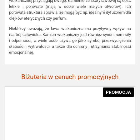
wulkanicznej przyciągają uwagę. Kamienie ze skały lawowej są dość
lekkie i porowate (mają w sobie wiele małych otworów). Ich
porowata struktura sprawia, że mogą być np. idealnym dyfuzorem dla
olejków eterycznych czy perfum.
Niektórzy uważają, że lawa wulkaniczna ma pozytywny wpływ na
nastrój człowieka. Kamień wulkaniczny jest również synonimem siły
i odporności, a wiele osób używa go jako symbol przezwyciężenia
słabości i wytrwałości, a także dla ochrony i utrzymania stabilności
emocjonalnej.
Biżuteria w cenach promocyjnych
PROMOCJA