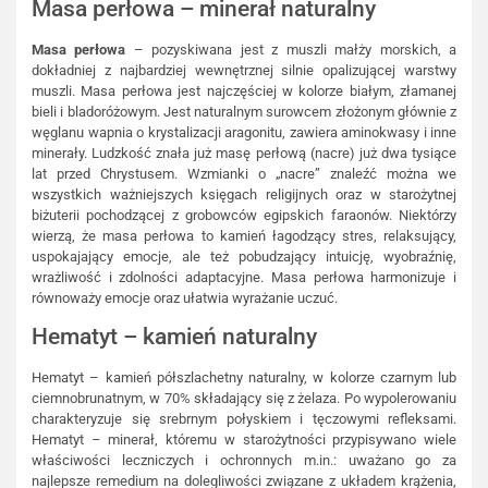
Masa perłowa – minerał naturalny
Masa perłowa
– pozyskiwana jest z muszli małży morskich, a
dokładniej z najbardziej wewnętrznej silnie opalizującej warstwy
muszli. Masa perłowa jest najczęściej w kolorze białym, złamanej
bieli i bladoróżowym. Jest naturalnym surowcem złożonym głównie z
węglanu wapnia o krystalizacji aragonitu, zawiera aminokwasy i inne
minerały. Ludzkość znała już masę perłową (nacre) już dwa tysiące
lat przed Chrystusem. Wzmianki o „nacre” znaleźć można we
wszystkich ważniejszych księgach religijnych oraz w starożytnej
biżuterii pochodzącej z grobowców egipskich faraonów. Niektórzy
wierzą, że masa perłowa to kamień łagodzący stres, relaksujący,
uspokajający emocje, ale też pobudzający intuicję, wyobraźnię,
wrażliwość i zdolności adaptacyjne. Masa perłowa harmonizuje i
równoważy emocje oraz ułatwia wyrażanie uczuć.
Hematyt – kamień naturalny
Hematyt – kamień półszlachetny naturalny, w kolorze czarnym lub
ciemnobrunatnym, w 70% składający się z żelaza. Po wypolerowaniu
charakteryzuje się srebrnym połyskiem i tęczowymi refleksami.
Hematyt – minerał, któremu w starożytności przypisywano wiele
właściwości leczniczych i ochronnych m.in.: uważano go za
najlepsze remedium na dolegliwości związane z układem krążenia,