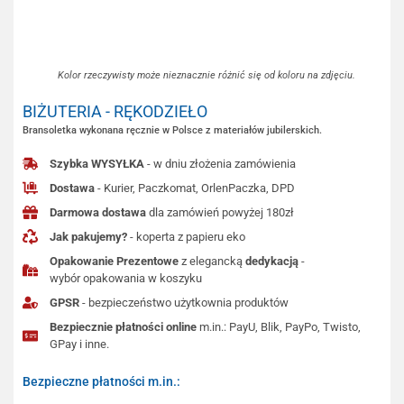
Kolor rzeczywisty może nieznacznie różnić się od koloru na zdjęciu.
BIŻUTERIA - RĘKODZIEŁO
Bransoletka wykonana ręcznie w Polsce z materiałów jubilerskich.
Szybka WYSYŁKA
- w dniu złożenia zamówienia
Dostawa
- Kurier, Paczkomat, OrlenPaczka, DPD
Darmowa dostawa
dla zamówień powyżej 180zł
Jak pakujemy?
- koperta z papieru eko
Opakowanie Prezentowe
z elegancką
dedykacją
-
wybór opakowania w koszyku
GPSR
- bezpieczeństwo użytkownia produktów
Bezpiecznie płatności online
m.in.: PayU, Blik, PayPo, Twisto,
GPay i inne.
Bezpieczne płatności m.in.: