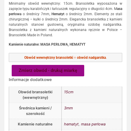
Minimalny obwód wewnętrzny: 15cm. Bransoletka wyposażona w
zapięcie typu karabińczyk i łańcuszek regulacyjny o długości 4cm. M
asa
perłowa
o średnicy 7mm,
Hematyt
o średnicy 2mm. Elementy ze stali
chirurgicznej – kulki o średnicy 2mm. Elegancka bransoletka z kamieni
naturalnych stanowi gustowną, oryginalna ozdobę nadgarstka.
Bransoletka z kamieni naturalnych wykonana ręcznie w Polsce –
Bransoletki Made in Poland.
Kamienie naturalne: MASA PERŁOWA, HEMATYT
Obwód wewnętrzny bransoletki
=
obwód nadgarstka
.
Zmierz obwód - drukuj miarkę
Informacje dodatkowe
Obwód bransoletki
15cm
(wewnętrzny)
Średnica kamieni /
3mm
szerokość
Kamienie naturalne
hematyt
,
masa perłowa