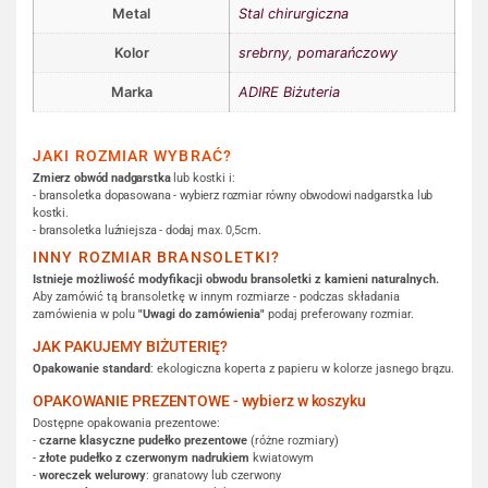
Metal
Stal chirurgiczna
Kolor
srebrny
,
pomarańczowy
Marka
ADIRE Biżuteria
JAKI ROZMIAR WYBRAĆ?
Zmierz obwód nadgarstka
lub kostki i:
- bransoletka dopasowana - wybierz rozmiar równy obwodowi nadgarstka lub
kostki.
- bransoletka luźniejsza - dodaj max. 0,5cm.
INNY ROZMIAR BRANSOLETKI?
Istnieje możliwość modyfikacji obwodu bransoletki z kamieni naturalnych.
Aby zamówić tą bransoletkę w innym rozmiarze - podczas składania
zamówienia w polu
"Uwagi do zamówienia"
podaj preferowany rozmiar.
JAK PAKUJEMY BIŻUTERIĘ?
Opakowanie standard
: ekologiczna koperta z papieru w kolorze jasnego brązu.
OPAKOWANIE PREZENTOWE - wybierz w koszyku
Dostępne opakowania prezentowe:
-
czarne klasyczne pudełko prezentowe
(różne rozmiary)
-
złote pudełko z czerwonym nadrukiem
kwiatowym
-
woreczek welurowy
: granatowy lub czerwony