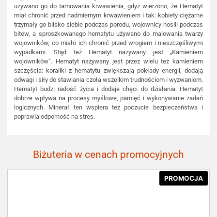
używano go do tamowania krwawienia, gdyż wierzono, że Hematyt
miał chronić przed nadmiernym krwawieniem i tak: kobiety ciężarne
trzymały go blisko siebie podczas porodu, wojownicy nosili podczas
bitew, a sproszkowanego hematytu używano do malowania twarzy
wojowników, co miało ich chronić przed wrogiem i nieszczęśliwymi
wypadkami. Stąd też Hematyt nazywany jest „Kamieniem
wojowników”. Hematyt nazywany jest przez wielu też kamieniem
szczęścia: koraliki z hematytu zwiększają pokłady energii, dodają
odwagi i siły do stawiania czoła wszelkim trudnościom i wyzwaniom.
Hematyt budzi radość życia i dodaje chęci do działania. Hematyt
dobrze wpływa na procesy myślowe, pamięć i wykonywanie zadań
logicznych. Minerał ten wspiera też poczucie bezpieczeństwa i
poprawia odporność na stres.
Biżuteria w cenach promocyjnych
PROMOCJA