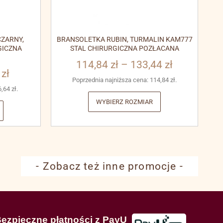
ZARNY,
BRANSOLETKA RUBIN, TURMALIN KAM777
GICZNA
STAL CHIRURGICZNA POZŁACANA
114,84
zł
–
133,44
zł
3
zł
Poprzednia najniższa cena:
114,84
zł
.
6,64
zł
.
WYBIERZ ROZMIAR
- Zobacz też inne promocje -
ezpieczne płatności z PayU