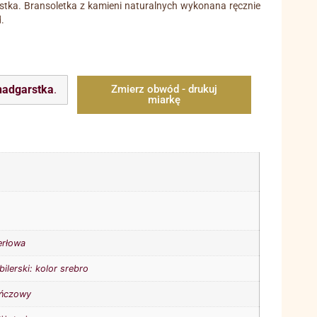
tka. Bransoletka z kamieni naturalnych wykonana ręcznie
.
nadgarstka
.
Zmierz obwód - drukuj
miarkę
erłowa
bilerski: kolor srebro
ńczowy