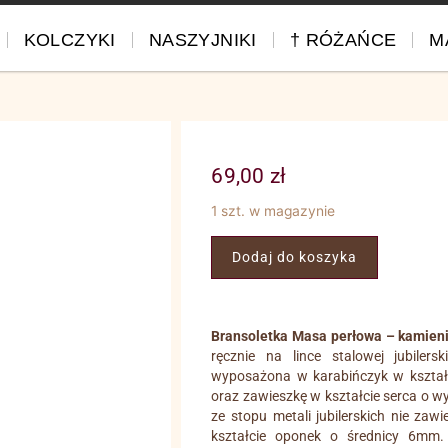
KOLCZYKI
NASZYJNIKI
† RÓŻAŃCE
M
69,00
zł
1 szt. w magazynie
Dodaj do koszyka
Bransoletka Masa perłowa – kamieni
ręcznie na lince stalowej jubiler
wyposażona w karabińczyk w kształc
oraz zawieszkę w kształcie serca o
ze stopu metali jubilerskich nie zaw
kształcie oponek o średnicy 6mm.