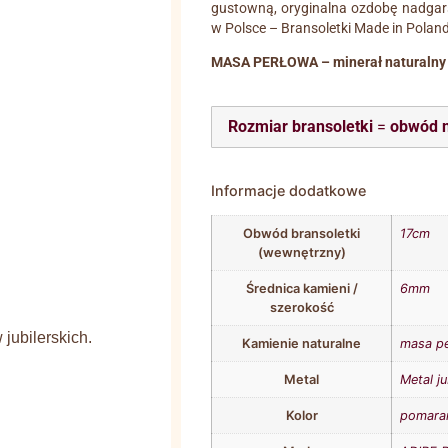
gustowną, oryginalna ozdobę nadgars
w Polsce – Bransoletki Made in Poland
MASA PERŁOWA – minerał naturalny
Rozmiar bransoletki
=
obwód 
Informacje dodatkowe
Obwód bransoletki
17cm
(wewnętrzny)
Średnica kamieni /
6mm
szerokość
jubilerskich.
Kamienie naturalne
masa p
Metal
Metal ju
Kolor
pomara