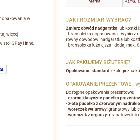
Marka
ADIRE B
r opakowania w
JAKI ROZMIAR WYBRAĆ?
Zmierz obwód nadgarstka
lub kostki i:
- bransoletka dopasowana - wybierz r
aj więcej
równy obwodowi nadgarstka lub kostk
wisto, GPay i inne.
- bransoletka luźniejsza - dodaj max. 
JAK PAKUJEMY BIŻUTERIĘ?
Opakowanie standard
: ekologiczna k
OPAKOWANIE PREZENTOWE - wyb
Dostępne opakowania prezentowe:
-
czarne klasyczne pudełko prezento
-
złote pudełko z czerwonym nadruki
-
woreczek welurowy
: granatowy lub 
-
woreczek z organzy:
granatowy lub 