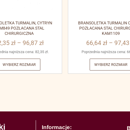
OLETKA TURMALIN, CYTRYN
BRANSOLETKA TURMALIN C
M849 POZŁACANA STAL
POZŁACANA STAL CHIRUR
CHIRURGICZNA
KAM1109
2,35
zł
–
96,87
zł
66,64
zł
–
97,4
ednia najniższa cena:
82,35
zł
.
Poprzednia najniższa cena:
6
WYBIERZ ROZMIAR
WYBIERZ ROZMIAR
ki
Informacje:
B