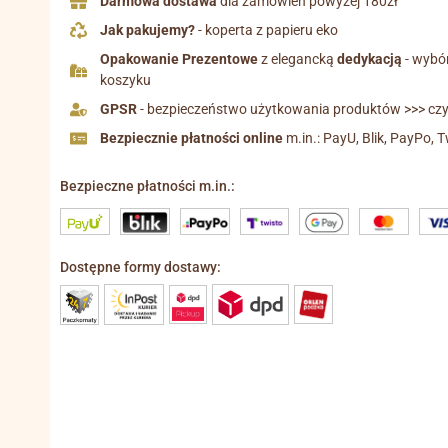
Darmowa dostawa
dla zamówień powyżej 180zł
Jak pakujemy?
- koperta z papieru eko
Opakowanie Prezentowe
z elegancką
dedykacją
- wybó
koszyku
GPSR
- bezpieczeństwo użytkowania produktów >>> czyt
Bezpiecznie płatności online
m.in.: PayU, Blik, PayPo, T
Bezpieczne płatności m.in.:
Dostępne formy dostawy: