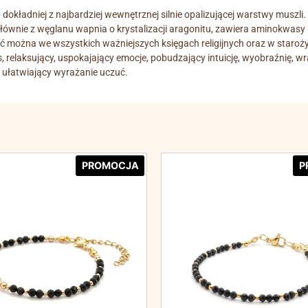
okładniej z najbardziej wewnętrznej silnie opalizującej warstwy muszli.
ównie z węglanu wapnia o krystalizacji aragonitu, zawiera aminokwasy i
źć można we wszystkich ważniejszych księgach religijnych oraz w staroż
, relaksujący, uspokajający emocje, pobudzający intuicję, wyobraźnię, 
 ułatwiający wyrażanie uczuć.
PROMOCJA
P