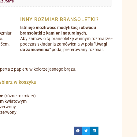
iżuteria
INNY ROZMIAR BRANSOLETKI?
Istnieje możliwość modyfikacji obwodu
ozmiar
bransoletki z kamieni naturalnych.
i.
Aby zamówić tą bransoletkę w innym rozmiarze -
0,5cm.
podczas składania zamówienia w polu
"Uwagi
do zamówienia"
podaj preferowany rozmiar.
operta z papieru w kolorze jasnego brązu.
ierz w koszyku
we
(różne rozmiary)
em
kwiatowym
czerwony
czerwony