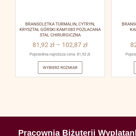
BRANSOLETKA TURMALIN, CYTRYN,
BRANS
KRYSZTAŁ GÓRSKI KAM1083 POZŁACANA
KA
STAL CHIRURGICZNA
81,92
zł
–
102,87
zł
8
Poprzednia najniższa cena:
81,92
zł
.
Poprz
WYBIERZ ROZMIAR
Pracownia Biżuterii Wyplatan