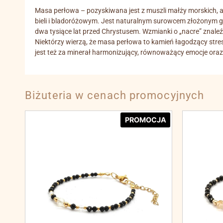
Masa perłowa – pozyskiwana jest z muszli małży morskich, a d
bieli i bladoróżowym. Jest naturalnym surowcem złożonym gł
dwa tysiące lat przed Chrystusem. Wzmianki o „nacre” znale
Niektórzy wierzą, że masa perłowa to kamień łagodzący stres
jest też za minerał harmonizujący, równoważący emocje oraz
Biżuteria w cenach promocyjnych
PROMOCJA