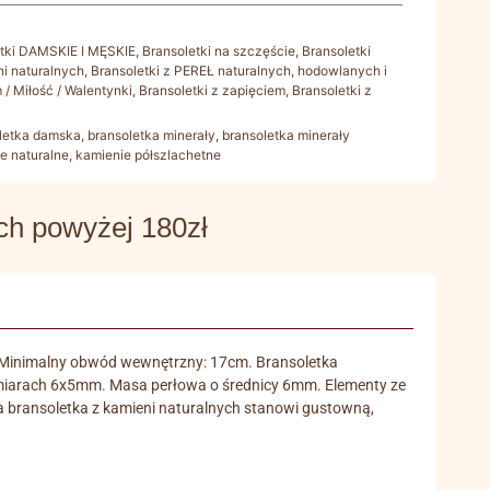
etki DAMSKIE I MĘSKIE
,
Bransoletki na szczęście
,
Bransoletki
ni naturalnych
,
Bransoletki z PEREŁ naturalnych, hodowlanych i
 / Miłość / Walentynki
,
Bransoletki z zapięciem
,
Bransoletki z
letka damska
,
bransoletka minerały
,
bransoletka minerały
e naturalne
,
kamienie półszlachetne
 powyżej 180zł
ej. Minimalny obwód wewnętrzny: 17cm. Bransoletka
wymiarach 6x5mm. Masa perłowa o średnicy 6mm. Elementy ze
cka bransoletka z kamieni naturalnych stanowi gustowną,