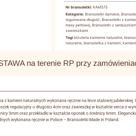
Nr bransoletki:
KAM575
Kategorie:
Bransoletki damskie
,
Bransol
regulowana długość
,
Bransoletki z kamie
masy perłowej
,
Bransoletki z serduszkiem
zawieszkami
Tagi
biżuteria kamienie naturalne
,
branso
naturalne
,
bransoletka z kamieni
,
kamieni
WA na terenie RP przy zamówieniach
a z kamieni naturalnych wykonana ręcznie na lince stalowej jubilerski
szek regulacyjny o długości 4cm oraz zawieszkę w kształcie serca o 
 średnicy 3mm oraz przekładki w kształcie oponek o średnicy 6mm. Elegan
lnych wykonana ręcznie w Polsce – Bransoletki Made in Poland.