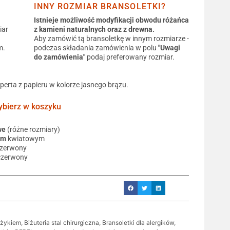
INNY ROZMIAR BRANSOLETKI?
Istnieje możliwość modyfikacji obwodu różańca
iar
z kamieni naturalnych oraz z drewna.
Aby zamówić tą bransoletkę w innym rozmiarze -
m.
podczas składania zamówienia w polu
"Uwagi
do zamówienia"
podaj preferowany rozmiar.
operta z papieru w kolorze jasnego brązu.
ierz w koszyku
we
(różne rozmiary)
em
kwiatowym
czerwony
czerwony
yżykiem
,
Biżuteria stal chirurgiczna
,
Bransoletki dla alergików
,