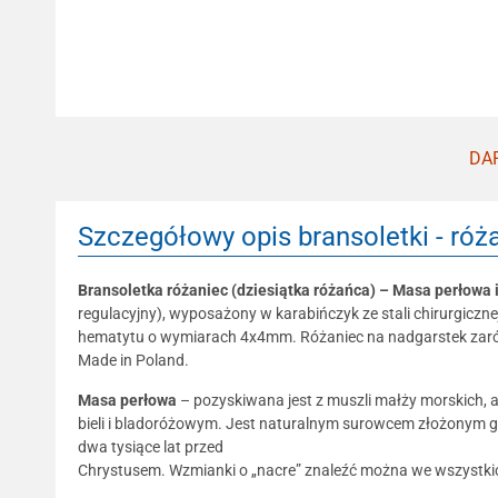
DAR
Szczegółowy opis bransoletki - róża
Bransoletka różaniec (dziesiątka różańca) – Masa perłowa 
regulacyjny), wyposażony w karabińczyk ze stali chirurgiczn
hematytu o wymiarach 4x4mm. Różaniec na nadgarstek zarówno
Made in Poland.
Masa perłowa
– pozyskiwana jest z muszli małży morskich, a 
bieli i bladoróżowym. Jest naturalnym surowcem złożonym gł
dwa tysiące lat przed
Chrystusem. Wzmianki o „nacre” znaleźć można we wszystkich