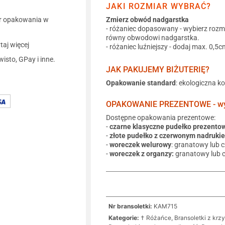
JAKI ROZMIAR WYBRAĆ?
r opakowania w
Zmierz obwód nadgarstka
- różaniec dopasowany - wybierz rozm
równy obwodowi nadgarstka.
aj więcej
- różaniec luźniejszy - dodaj max. 0,5c
wisto, GPay i inne.
JAK PAKUJEMY BIŻUTERIĘ?
Opakowanie standard
: ekologiczna k
OPAKOWANIE PREZENTOWE - wyb
Dostępne opakowania prezentowe:
-
czarne klasyczne pudełko prezento
-
złote pudełko z czerwonym nadruki
-
woreczek welurowy
: granatowy lub 
-
woreczek z organzy:
granatowy lub 
Nr bransoletki:
KAM715
Kategorie:
† Różańce, Bransoletki z krz