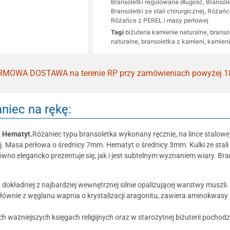
Bransoletki regulowana długość
,
Bransol
Bransoletki ze stali chirurgicznej
,
Różańce
Różańce z PEREŁ i masy perłowej
Tagi
biżuteria kamienie naturalne
,
branso
naturalne
,
bransoletka z kamieni
,
kamieni
MOWA DOSTAWA na terenie RP przy zamówieniach powyżej 1
niec na rękę:
i Hematyt.
Różaniec typu bransoletka wykonany ręcznie, na lince stalow
ej. Masa perłowa o średnicy 7mm. Hematyt o średnicy 3mm. Kulki ze stal
 elegancko prezentuje się, jak i jest subtelnym wyznaniem wiary. Bra
dokładniej z najbardziej wewnętrznej silnie opalizującej warstwy muszli.
ównie z węglanu wapnia o krystalizacji aragonitu, zawiera aminokwasy i
 ważniejszych księgach religijnych oraz w starożytnej biżuterii pocho