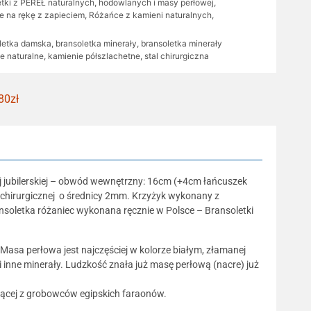
etki z PEREŁ naturalnych, hodowlanych i masy perłowej
,
 na rękę z zapieciem
,
Różańce z kamieni naturalnych
,
letka damska
,
bransoletka minerały
,
bransoletka minerały
e naturalne
,
kamienie półszlachetne
,
stal chirurgiczna
80zł
ej jubilerskiej – obwód wewnętrzny: 16cm (+4cm łańcuszek
i chirurgicznej o średnicy 2mm. Krzyżyk wykonany z
nsoletka różaniec wykonana ręcznie w Polsce – Bransoletki
 Masa perłowa jest najczęściej w kolorze białym, złamanej
 inne minerały. Ludzkość znała już masę perłową (nacre) już
dzącej z grobowców egipskich faraonów.