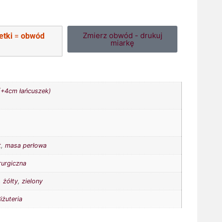
Zmierz obwód - drukuj
etki
=
obwód
miarkę
+4cm łańcuszek)
t
,
masa perłowa
rurgiczna
,
żółty
,
zielony
iżuteria