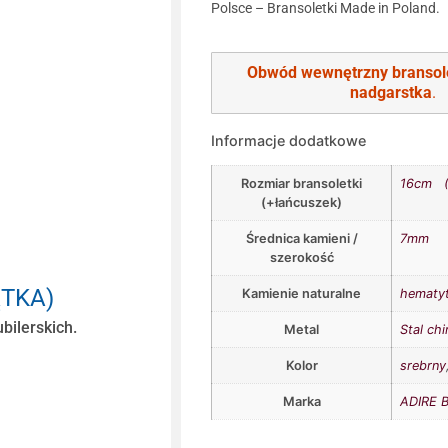
Polsce – Bransoletki Made in Poland.
Obwód wewnętrzny bransol
nadgarstka
.
Informacje dodatkowe
Rozmiar bransoletki
16cm (
(+łańcuszek)
Średnica kamieni /
7mm
szerokość
ĄTKA)
Kamienie naturalne
hematy
bilerskich.
Metal
Stal chi
Kolor
srebrny
Marka
ADIRE B