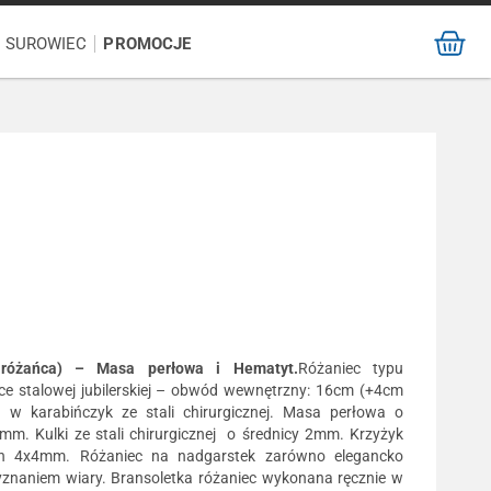
/ SUROWIEC
PROMOCJE
a różańca) – Masa perłowa i Hematyt.
Różaniec typu
nce stalowej jubilerskiej – obwód wewnętrzny: 16cm (+4cm
 w karabińczyk ze stali chirurgicznej. Masa perłowa o
m. Kulki ze stali chirurgicznej o średnicy 2mm. Krzyżyk
h 4x4mm. Różaniec na nadgarstek zarówno elegancko
 wyznaniem wiary. Bransoletka różaniec wykonana ręcznie w