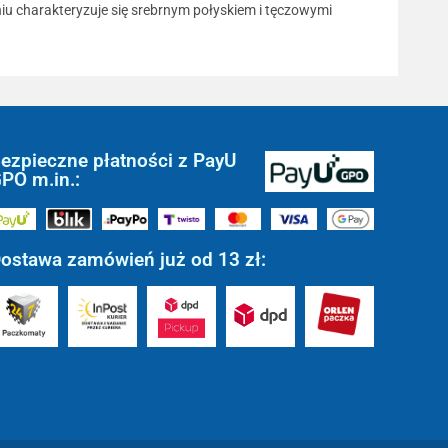
iu charakteryzuje się srebrnym połyskiem i tęczowymi
ezpieczne płatności z PayU
PO m.in.:
ostawa zamówień już od 13 zł: