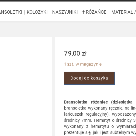
ANSOLETKI
KOLCZYKI
NASZYJNIKI
† RÓŻAŃCE
MATERIAŁ 
79,00
zł
1 szt. w magazynie
Dodaj do koszyka
Bransoletka różaniec (dziesiątk
bransoletka wykonany ręcznie, na li
łańcuszek regulacyjny), wyposażony
średnicy 7mm. Hematyt o średnicy 3m
wykonany z hematytu o wymiarac
prezentuje się, jak i jest subtelnym