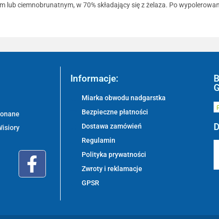
ym lub ciemnobrunatnym, w 70% składający się z żelaza. Po wypolerowan
Informacje:
B
G
Miarka obwodu nadgarstka
Bezpieczne płatności
ykonane
D
Dostawa zamówień
Wisiory
Regulamin
Polityka prywatności
Zwroty i reklamacje
GPSR