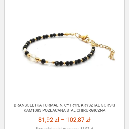
BRANSOLETKA TURMALIN, CYTRYN, KRYSZTAŁ GÓRSKI
KAM1083 POZŁACANA STAL CHIRURGICZNA
81,92
zł
–
102,87
zł
Poprzednia najniższa cena:
81,92
zł
.