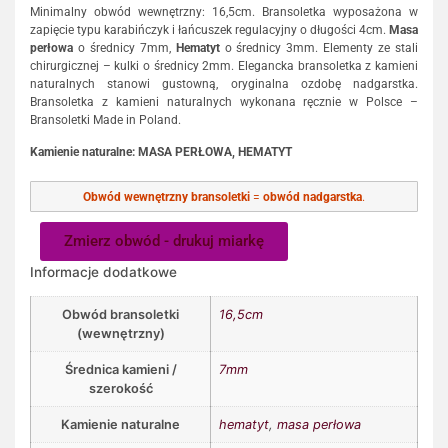
Minimalny obwód wewnętrzny: 16,5cm. Bransoletka wyposażona w
zapięcie typu karabińczyk i łańcuszek regulacyjny o długości 4cm.
Masa
perłowa
o średnicy 7mm,
Hematyt
o średnicy 3mm. Elementy ze stali
chirurgicznej – kulki o średnicy 2mm. Elegancka bransoletka z kamieni
naturalnych stanowi gustowną, oryginalna ozdobę nadgarstka.
Bransoletka z kamieni naturalnych wykonana ręcznie w Polsce –
Bransoletki Made in Poland.
Kamienie naturalne: MASA PERŁOWA, HEMATYT
Obwód wewnętrzny bransoletki
=
obwód nadgarstka
.
Zmierz obwód - drukuj miarkę
Informacje dodatkowe
Obwód bransoletki
16,5cm
(wewnętrzny)
Średnica kamieni /
7mm
szerokość
Kamienie naturalne
hematyt
,
masa perłowa