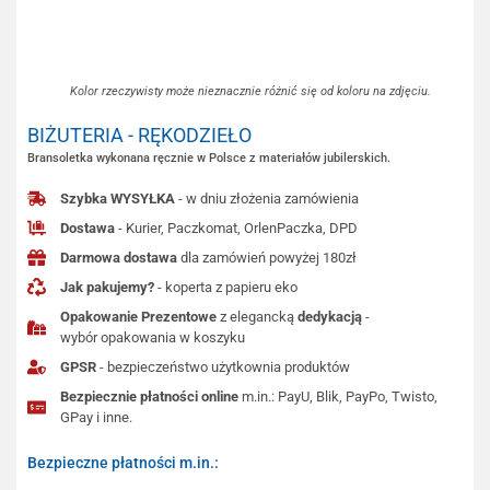
Kolor rzeczywisty może nieznacznie różnić się od koloru na zdjęciu.
BIŻUTERIA - RĘKODZIEŁO
Bransoletka wykonana ręcznie w Polsce z materiałów jubilerskich.
Szybka WYSYŁKA
- w dniu złożenia zamówienia
Dostawa
- Kurier, Paczkomat, OrlenPaczka, DPD
Darmowa dostawa
dla zamówień powyżej 180zł
Jak pakujemy?
- koperta z papieru eko
Opakowanie Prezentowe
z elegancką
dedykacją
-
wybór opakowania w koszyku
GPSR
- bezpieczeństwo użytkownia produktów
Bezpiecznie płatności online
m.in.: PayU, Blik, PayPo, Twisto,
GPay i inne.
Bezpieczne płatności m.in.: