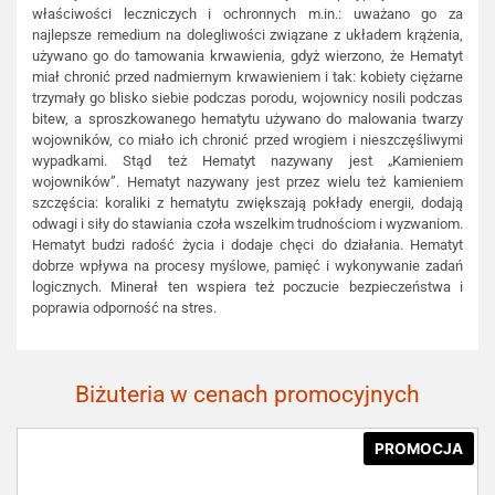
właściwości leczniczych i ochronnych m.in.: uważano go za
najlepsze remedium na dolegliwości związane z układem krążenia,
używano go do tamowania krwawienia, gdyż wierzono, że Hematyt
miał chronić przed nadmiernym krwawieniem i tak: kobiety ciężarne
trzymały go blisko siebie podczas porodu, wojownicy nosili podczas
bitew, a sproszkowanego hematytu używano do malowania twarzy
wojowników, co miało ich chronić przed wrogiem i nieszczęśliwymi
wypadkami. Stąd też Hematyt nazywany jest „Kamieniem
wojowników”. Hematyt nazywany jest przez wielu też kamieniem
szczęścia: koraliki z hematytu zwiększają pokłady energii, dodają
odwagi i siły do stawiania czoła wszelkim trudnościom i wyzwaniom.
Hematyt budzi radość życia i dodaje chęci do działania. Hematyt
dobrze wpływa na procesy myślowe, pamięć i wykonywanie zadań
logicznych. Minerał ten wspiera też poczucie bezpieczeństwa i
poprawia odporność na stres.
Biżuteria w cenach promocyjnych
PROMOCJA