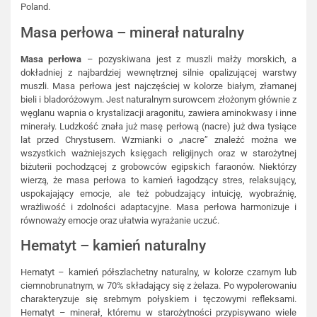
Poland.
Masa perłowa – minerał naturalny
Masa perłowa
– pozyskiwana jest z muszli małży morskich, a
dokładniej z najbardziej wewnętrznej silnie opalizującej warstwy
muszli. Masa perłowa jest najczęściej w kolorze białym, złamanej
bieli i bladoróżowym. Jest naturalnym surowcem złożonym głównie z
węglanu wapnia o krystalizacji aragonitu, zawiera aminokwasy i inne
minerały. Ludzkość znała już masę perłową (nacre) już dwa tysiące
lat przed Chrystusem. Wzmianki o „nacre” znaleźć można we
wszystkich ważniejszych księgach religijnych oraz w starożytnej
biżuterii pochodzącej z grobowców egipskich faraonów. Niektórzy
wierzą, że masa perłowa to kamień łagodzący stres, relaksujący,
uspokajający emocje, ale też pobudzający intuicję, wyobraźnię,
wrażliwość i zdolności adaptacyjne. Masa perłowa harmonizuje i
równoważy emocje oraz ułatwia wyrażanie uczuć.
Hematyt – kamień naturalny
Hematyt – kamień półszlachetny naturalny, w kolorze czarnym lub
ciemnobrunatnym, w 70% składający się z żelaza. Po wypolerowaniu
charakteryzuje się srebrnym połyskiem i tęczowymi refleksami.
Hematyt – minerał, któremu w starożytności przypisywano wiele