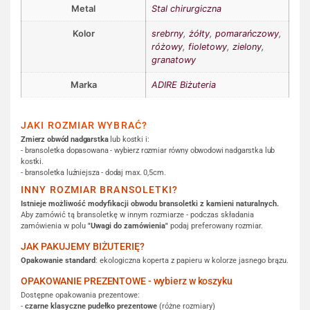
Metal
Stal chirurgiczna
Kolor
srebrny
,
żółty
,
pomarańczowy
,
różowy
,
fioletowy
,
zielony
,
granatowy
Marka
ADIRE Biżuteria
JAKI ROZMIAR WYBRAĆ?
Zmierz obwód nadgarstka
lub kostki i:
- bransoletka dopasowana - wybierz rozmiar równy obwodowi nadgarstka lub
kostki.
- bransoletka luźniejsza - dodaj max. 0,5cm.
INNY ROZMIAR BRANSOLETKI?
Istnieje możliwość modyfikacji obwodu bransoletki z kamieni naturalnych.
Aby zamówić tą bransoletkę w innym rozmiarze - podczas składania
zamówienia w polu
"Uwagi do zamówienia"
podaj preferowany rozmiar.
JAK PAKUJEMY BIŻUTERIĘ?
Opakowanie standard
: ekologiczna koperta z papieru w kolorze jasnego brązu.
OPAKOWANIE PREZENTOWE - wybierz w koszyku
Dostępne opakowania prezentowe:
-
czarne klasyczne pudełko prezentowe
(różne rozmiary)