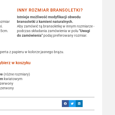
INNY ROZMIAR BRANSOLETKI?
Istnieje możliwość modyfikacji obwodu
ozmiar
bransoletki z kamieni naturalnych.
i.
Aby zamówić tą bransoletkę w innym rozmiarze -
0,5cm.
podczas składania zamówienia w polu
"Uwagi
do zamówienia"
podaj preferowany rozmiar.
operta z papieru w kolorze jasnego brązu.
ierz w koszyku
we
(różne rozmiary)
em
kwiatowym
czerwony
czerwony