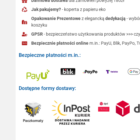
Darmowa dostawa
dla zamówień powyżej 180zł
Jak pakujemy?
- koperta z papieru eko
Opakowanie Prezentowe
z elegancką
dedykacją
- wybó
koszyku
GPSR
- bezpieczeństwo użytkowania produktów >>> czyt
Bezpiecznie płatności online
m.in.: PayU, Blik, PayPo, T
Bezpieczne płatności m.in.:
Dostępne formy dostawy: