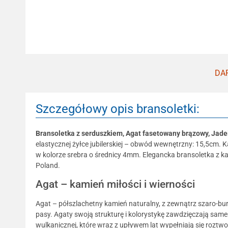
DAR
Szczegółowy opis bransoletki:
Bransoletka z serduszkiem, Agat fasetowany brązowy, Jadei
elastycznej żyłce jubilerskiej – obwód wewnętrzny: 15,5cm. K
w kolorze srebra o średnicy 4mm. Elegancka bransoletka z k
Poland.
Agat – kamień miłości i wierności
Agat – półszlachetny kamień naturalny, z zewnątrz szaro-bur
pasy. Agaty swoją strukturę i kolorystykę zawdzięczają sa
wulkanicznej, które wraz z upływem lat wypełniają się roztwo