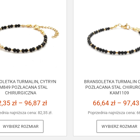
OLETKA TURMALIN, CYTRYN
BRANSOLETKA TURMALIN C
M849 POZŁACANA STAL
POZŁACANA STAL CHIRUR
CHIRURGICZNA
KAM1109
2,35
zł
–
96,87
zł
66,64
zł
–
97,4
ednia najniższa cena:
82,35
zł
.
Poprzednia najniższa cena:
6
WYBIERZ ROZMIAR
WYBIERZ ROZMIAR