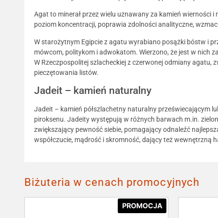
Agat to minerał przez wielu uznawany za kamień wierności i m
poziom koncentracji, poprawia zdolności analityczne, wzma
W starożytnym Egipcie z agatu wyrabiano posążki bóstw i prz
mówcom, politykom i adwokatom. Wierzono, że jest w nich za
W Rzeczpospolitej szlacheckiej z czerwonej odmiany agatu,
pieczętowania listów.
Jadeit – kamień naturalny
Jadeit – kamień półszlachetny naturalny przeświecającym l
piroksenu. Jadeity występują w różnych barwach m.in. zielone
zwiększający pewność siebie, pomagający odnaleźć najlepsz
współczucie, mądrość i skromność, dający też wewnętrzną ha
Biżuteria w cenach promocyjnych
PROMOCJA