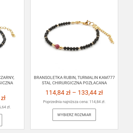
ZARNY,
BRANSOLETKA RUBIN, TURMALIN KAM777
GICZNA
STAL CHIRURGICZNA POZŁACANA
114,84
zł
–
133,44
zł
3
zł
Poprzednia najniższa cena:
114,84
zł
.
6,64
zł
.
WYBIERZ ROZMIAR