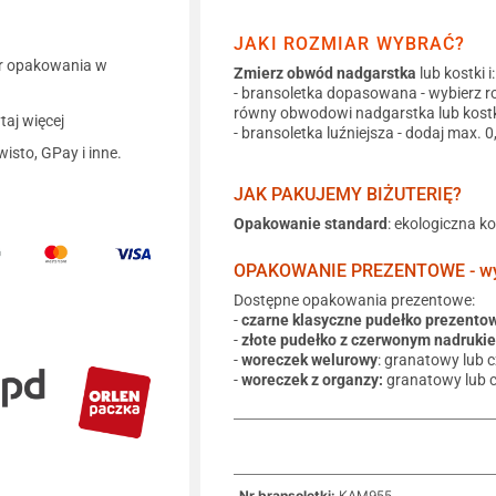
JAKI ROZMIAR WYBRAĆ?
r opakowania w
Zmierz obwód nadgarstka
lub kostki i:
- bransoletka dopasowana - wybierz r
równy obwodowi nadgarstka lub kostk
aj więcej
- bransoletka luźniejsza - dodaj max. 
wisto, GPay i inne.
JAK PAKUJEMY BIŻUTERIĘ?
Opakowanie standard
: ekologiczna k
OPAKOWANIE PREZENTOWE - wyb
Dostępne opakowania prezentowe:
-
czarne klasyczne pudełko prezento
-
złote pudełko z czerwonym nadruki
-
woreczek welurowy
: granatowy lub 
-
woreczek z organzy:
granatowy lub 
Nr bransoletki:
KAM955