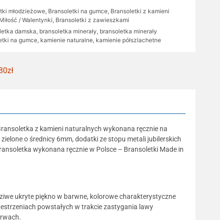
etki młodzieżowe
,
Bransoletki na gumce
,
Bransoletki z kamieni
Miłość / Walentynki
,
Bransoletki z zawieszkami
letka damska
,
bransoletka minerały
,
bransoletka minerały
etki na gumce
,
kamienie naturalne
,
kamienie półszlachetne
80zł
Bransoletka z kamieni naturalnych wykonana ręcznie na
ielone o średnicy 6mm, dodatki ze stopu metali jubilerskich
ransoletka wykonana ręcznie w Polsce – Bransoletki Made in
dziwe ukryte piękno w barwne, kolorowe charakterystyczne
estrzeniach powstałych w trakcie zastygania lawy
arwach.