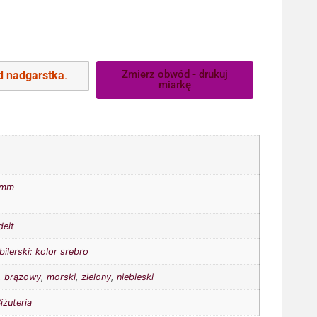
Zmierz obwód - drukuj
 nadgarstka
.
miarkę
6mm
deit
bilerski: kolor srebro
,
brązowy
,
morski
,
zielony
,
niebieski
iżuteria