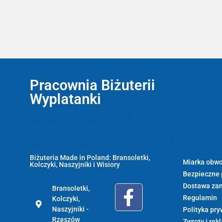
Pracownia Biżuterii
Wyplatanki
Wyplatanki.pl - Biżuteria ADIRE
Biżuteria z kamieni naturalnych
Informacje:
oraz sznurkowa - ręcznie wykonane
Biżuteria Made in Poland: Bransoletki,
Miarka obwo
Kolczyki, Naszyjniki i Wisiory
Bezpieczne 
Dostawa za
Bransoletki,
Regulamin
Kolczyki,
Naszyjniki -
Polityka pry
Rzeszów
Zwroty i rek