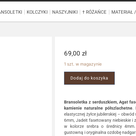
ANSOLETKI
KOLCZYKI
NASZYJNIKI
† RÓŻAŃCE
MATERIAŁ 
69,00
zł
1 szt. w magazynie
Dodaj do koszyka
Bransoletka z serduszkiem, Agat fas
kamienie naturalne półszlachetne
.
elastycznej żyłce jubilerskiej – obw
6mm, Jadeit fasetowany niebieskie i z
w kolorze srebra o średnicy 4mm.
gustowną i oryginalna ozdobę nadgars