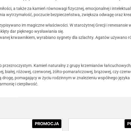
iłości, a także za kamień równowagi fizycznej, emocjonalnej i intelektual
cnia wytrzymałość, poczucie bezpieczeństwa, zwiększa odwagę oraz kre
ypisywano im magiczne właściwości. W starożytnej Grecji i renesansie w
klęty dar pięknego wysławiania się.
 zwanej krwawnikiem, wyrabiano sygnety dla szlachty. Agatów używano r
ub przezroczystym. Kamień naturalny z grupy krzemianów łańcuchowych, 
j, białej, różowej, czerwonej, żółto-pomarańczowej, brązowej, czy czerw
ą drogę, pomagający w życiu rodzinnym w znalezieniu wspólnego języka
rmonię i cierpliwość.
PROMOCJA
P