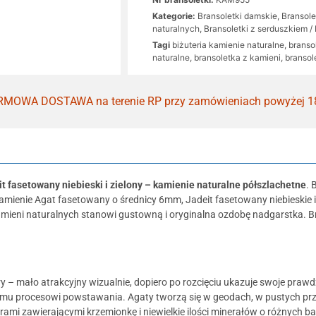
Kategorie:
Bransoletki damskie
,
Bransol
naturalnych
,
Bransoletki z serduszkiem / 
Tagi
biżuteria kamienie naturalne
,
branso
naturalne
,
bransoletka z kamieni
,
bransol
MOWA DOSTAWA na terenie RP przy zamówieniach powyżej 1
t fasetowany niebieski i zielony – kamienie naturalne półszlachetne
. 
amienie Agat fasetowany o średnicy 6mm, Jadeit fasetowany niebieskie i z
amieni naturalnych stanowi gustowną i oryginalna ozdobę nadgarstka. B
y – mało atrakcyjny wizualnie, dopiero po rozcięciu ukazuje swoje praw
memu procesowi powstawania. Agaty tworzą się w geodach, w pustych prz
rami zawierającymi krzemionkę i niewielkie ilości minerałów o różnych b