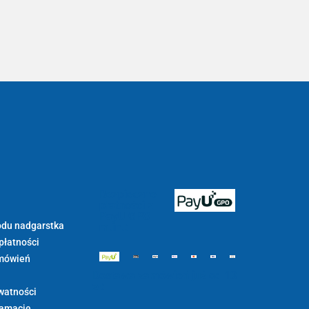
Bezpieczne
płatności z
PayU GPO
du nadgarstka
m.in.:
płatności
mówień
Dostawa zamówień już od 13
zł:
watności
lamacje