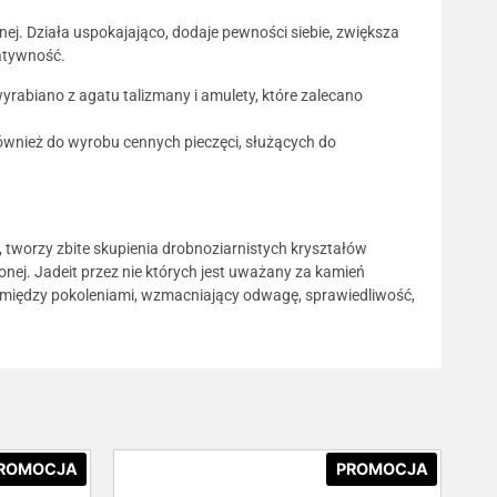
nej. Działa uspokajająco, dodaje pewności siebie, zwiększa
atywność.
yrabiano z agatu talizmany i amulety, które zalecano
ównież do wyrobu cennych pieczęci, służących do
tworzy zbite skupienia drobnoziarnistych kryształów
onej. Jadeit przez nie których jest uważany za kamień
 między pokoleniami, wzmacniający odwagę, sprawiedliwość,
ROMOCJA
PROMOCJA