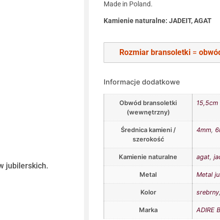
Made in Poland.
Kamienie naturalne: JADEIT, AGAT
Rozmiar bransoletki
=
obwód
Informacje dodatkowe
Obwód bransoletki
15,5cm
(wewnętrzny)
Średnica kamieni /
4mm
,
szerokość
Kamienie naturalne
agat
,
ja
 jubilerskich.
Metal
Metal ju
Kolor
srebrny
Marka
ADIRE B