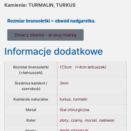
Kamienie: TURMALIN, TURKUS
Rozmiar bransoletki
=
obwód nadgarstka
.
Zmierz obwód - drukuj miarkę
Informacje dodatkowe
Rozmiar bransoletki
17,5cm (+4cm łańcuszek)
(+łańcuszek)
Średnica kamieni /
3mm
szerokość
Kamienie naturalne
turkus
,
turmalin
Metal
Stal chirurgiczna
Kolor
złoty
,
czarny
,
morski
,
niebieski
Marka
WYPLATANKI.PL