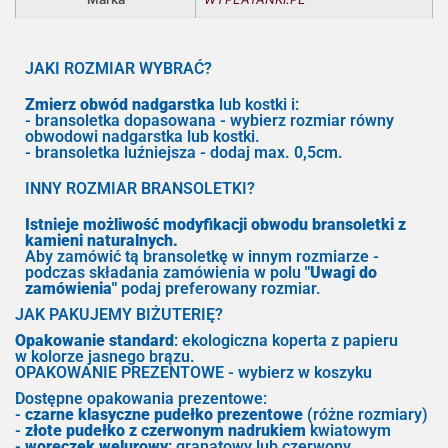
JAKI ROZMIAR WYBRAĆ?
Zmierz obwód nadgarstka
lub kostki i:
- bransoletka dopasowana - wybierz rozmiar równy
obwodowi nadgarstka lub kostki.
- bransoletka luźniejsza - dodaj max. 0,5cm.
INNY ROZMIAR BRANSOLETKI?
Istnieje możliwość modyfikacji obwodu bransoletki z
kamieni naturalnych.
Aby zamówić tą bransoletkę w innym rozmiarze -
podczas składania zamówienia w polu
"Uwagi do
zamówienia"
podaj preferowany rozmiar.
JAK PAKUJEMY BIŻUTERIĘ?
Opakowanie standard
: ekologiczna koperta z papieru
w kolorze jasnego brązu.
OPAKOWANIE PREZENTOWE - wybierz w koszyku
Dostępne opakowania prezentowe:
-
czarne klasyczne pudełko prezentowe
(różne rozmiary)
-
złote pudełko z czerwonym nadrukiem
kwiatowym
-
woreczek welurowy
: granatowy lub czerwony