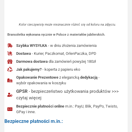
Kolor rzeczywisty może nieznacznie różnić się od koloru na zdjęciu.
Bransoletka wykonana ręcznie w Polsce z materiałów jubilerskich.
Szybka WYSYŁKA
- w dniu złożenia zamówienia
Dostawa
- Kurier, Paczkomat, OrlenPaczka, DPD
Darmowa dostawa
dla zamówień powyżej 180zł
Jak pakujemy?
- koperta z papieru eko
Opakowanie Prezentowe
z elegancką
dedykacją
-
wybór opakowania w koszyku
GPSR
- bezpieczeństwo użytkowania produktów >>>
czytaj więcej
Bezpiecznie płatności online
m.in.: PayU, Blik, PayPo, Twisto,
GPay i inne.
Bezpieczne płatności m.in.: