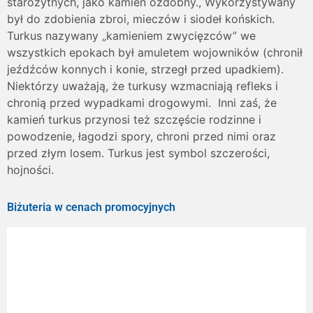
starożytnych, jako kamień ozdobny., Wykorzystywany
był do zdobienia zbroi, mieczów i siodeł końskich.
Turkus nazywany „kamieniem zwycięzców” we
wszystkich epokach był amuletem wojowników (chronił
jeźdźców konnych i konie, strzegł przed upadkiem).
Niektórzy uważają, że turkusy wzmacniają refleks i
chronią przed wypadkami drogowymi. Inni zaś, że
kamień turkus przynosi też szczęście rodzinne i
powodzenie, łagodzi spory, chroni przed nimi oraz
przed złym losem. Turkus jest symbol szczerości,
hojności.
Biżuteria w cenach promocyjnych