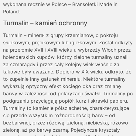
wykonana ręcznie w Polsce – Bransoletki Made in
Poland.
Turmalin – kamień ochronny
Turmalin – minerał z grupy krzemianów, o pokroju
słupkowym, pręcikowym lub igiełkowym. Został odkryty
na przełomie XVII i XVIII wieku u wybrzeży Włoch przez
holenderskich kupców, którzy zielone turmaliny uznali
za szmaragdy i przez cały kolejny wiek właśnie za
takowe były uważane. Dopiero w XIX wieku odkryto, że
to zupełnie inny gatunek minerału. Niektóre turmaliny
wykazują optyczny efekt kociego oka oraz zmianę
barwy w zależności od polaryzacji światła. Turmaliny po
podgrzaniu przyciągają popiół, kurz i skrawki papieru.
Turmaliny to kamienie półszlachetne, charakteryzujące
się przede wszystkim różnorodnością barw – od
bezbarwnej, przez różową, zieloną, niebieską, różowo
zieloną, aż po barwę czarną. Pojedyncze kryształy