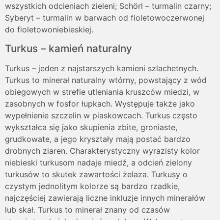
wszystkich odcieniach zieleni; Schörl – turmalin czarny;
Syberyt – turmalin w barwach od fioletowoczerwonej
do fioletowoniebieskiej.
Turkus – kamień naturalny
Turkus – jeden z najstarszych kamieni szlachetnych.
Turkus to minerał naturalny wtórny, powstający z wód
obiegowych w strefie utleniania kruszców miedzi, w
zasobnych w fosfor łupkach. Występuje także jako
wypełnienie szczelin w piaskowcach. Turkus często
wykształca się jako skupienia zbite, groniaste,
grudkowate, a jego kryształy mają postać bardzo
drobnych ziaren. Charakterystyczny wyrazisty kolor
niebieski turkusom nadaje miedź, a odcień zielony
turkusów to skutek zawartości żelaza. Turkusy o
czystym jednolitym kolorze są bardzo rzadkie,
najczęściej zawierają liczne inkluzje innych minerałów
lub skał. Turkus to minerał znany od czasów