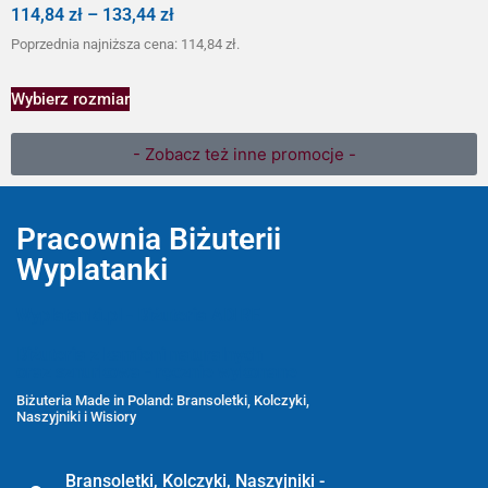
114,84
zł
–
133,44
zł
Poprzednia najniższa cena:
114,84
zł
.
Wybierz rozmiar
- Zobacz też inne promocje -
Pracownia Biżuterii
Wyplatanki
Wyplatanki.pl - Biżuteria ADIRE
Biżuteria z kamieni naturalnych
oraz sznurkowa - ręcznie wykonane
Biżuteria Made in Poland: Bransoletki, Kolczyki,
Naszyjniki i Wisiory
Bransoletki, Kolczyki, Naszyjniki -