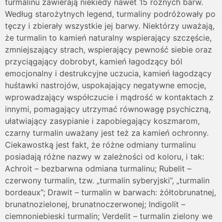
turmalinu zawierają niekiedy nawet 15 różnych barw.
Według starożytnych legend, turmaliny podróżowały po
tęczy i zbierały wszystkie jej barwy. Niektórzy uważają,
że turmalin to kamień naturalny wspierający szczęście,
zmniejszający strach, wspierający pewność siebie oraz
przyciągający dobrobyt, kamień łagodzący ból
emocjonalny i destrukcyjne uczucia, kamień łagodzący
huśtawki nastrojów, uspokajający negatywne emocje,
wprowadzający współczucie i mądrość w kontaktach z
innymi, pomagający utrzymać równowagę psychiczną,
ułatwiający zasypianie i zapobiegający koszmarom,
czarny turmalin uważany jest też za kamień ochronny.
Ciekawostką jest fakt, że różne odmiany turmalinu
posiadają różne nazwy w zależności od koloru, i tak:
Achroit – bezbarwna odmiana turmalinu; Rubelit –
czerwony turmalin, tzw. „turmalin syberyjski”, „turmalin
bordeaux”; Drawit – turmalin w barwach: żółtobrunatnej,
brunatnozielonej, brunatnoczerwonej; Indigolit –
ciemnoniebieski turmalin; Verdelit – turmalin zielony we