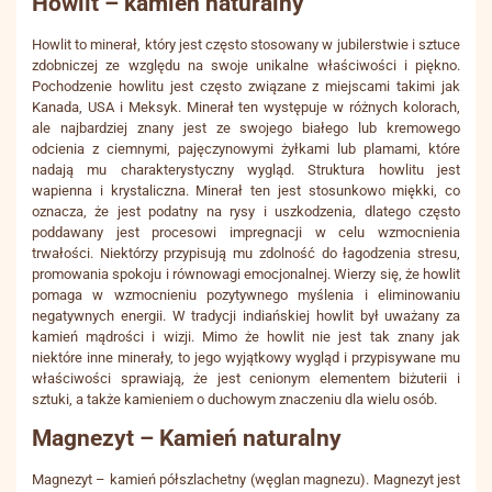
Howlit – kamień naturalny
Howlit to minerał, który jest często stosowany w jubilerstwie i sztuce
zdobniczej ze względu na swoje unikalne właściwości i piękno.
Pochodzenie howlitu jest często związane z miejscami takimi jak
Kanada, USA i Meksyk. Minerał ten występuje w różnych kolorach,
ale najbardziej znany jest ze swojego białego lub kremowego
odcienia z ciemnymi, pajęczynowymi żyłkami lub plamami, które
nadają mu charakterystyczny wygląd. Struktura howlitu jest
wapienna i krystaliczna. Minerał ten jest stosunkowo miękki, co
oznacza, że ​​jest podatny na rysy i uszkodzenia, dlatego często
poddawany jest procesowi impregnacji w celu wzmocnienia
trwałości. Niektórzy przypisują mu zdolność do łagodzenia stresu,
promowania spokoju i równowagi emocjonalnej. Wierzy się, że howlit
pomaga w wzmocnieniu pozytywnego myślenia i eliminowaniu
negatywnych energii. W tradycji indiańskiej howlit był uważany za
kamień mądrości i wizji. Mimo że howlit nie jest tak znany jak
niektóre inne minerały, to jego wyjątkowy wygląd i przypisywane mu
właściwości sprawiają, że jest cenionym elementem biżuterii i
sztuki, a także kamieniem o duchowym znaczeniu dla wielu osób.
Magnezyt – Kamień naturalny
Magnezyt – kamień półszlachetny (węglan magnezu). Magnezyt jest