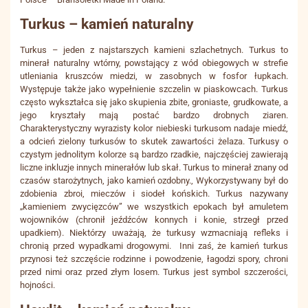
Turkus – kamień naturalny
Turkus – jeden z najstarszych kamieni szlachetnych. Turkus to
minerał naturalny wtórny, powstający z wód obiegowych w strefie
utleniania kruszców miedzi, w zasobnych w fosfor łupkach.
Występuje także jako wypełnienie szczelin w piaskowcach. Turkus
często wykształca się jako skupienia zbite, groniaste, grudkowate, a
jego kryształy mają postać bardzo drobnych ziaren.
Charakterystyczny wyrazisty kolor niebieski turkusom nadaje miedź,
a odcień zielony turkusów to skutek zawartości żelaza. Turkusy o
czystym jednolitym kolorze są bardzo rzadkie, najczęściej zawierają
liczne inkluzje innych minerałów lub skał. Turkus to minerał znany od
czasów starożytnych, jako kamień ozdobny., Wykorzystywany był do
zdobienia zbroi, mieczów i siodeł końskich. Turkus nazywany
„kamieniem zwycięzców” we wszystkich epokach był amuletem
wojowników (chronił jeźdźców konnych i konie, strzegł przed
upadkiem). Niektórzy uważają, że turkusy wzmacniają refleks i
chronią przed wypadkami drogowymi. Inni zaś, że kamień turkus
przynosi też szczęście rodzinne i powodzenie, łagodzi spory, chroni
przed nimi oraz przed złym losem. Turkus jest symbol szczerości,
hojności.