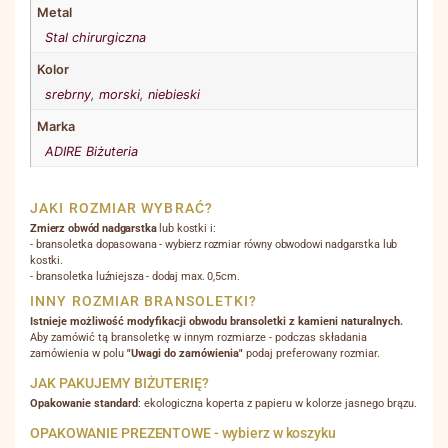
Metal
Stal chirurgiczna
Kolor
srebrny
,
morski
,
niebieski
Marka
ADIRE Biżuteria
JAKI ROZMIAR WYBRAĆ?
Zmierz obwód nadgarstka
lub kostki i:
- bransoletka dopasowana - wybierz rozmiar równy obwodowi nadgarstka lub
kostki.
- bransoletka luźniejsza - dodaj max. 0,5cm.
INNY ROZMIAR BRANSOLETKI?
Istnieje możliwość modyfikacji obwodu bransoletki z kamieni naturalnych.
Aby zamówić tą bransoletkę w innym rozmiarze - podczas składania
zamówienia w polu
"Uwagi do zamówienia"
podaj preferowany rozmiar.
JAK PAKUJEMY BIŻUTERIĘ?
Opakowanie standard
: ekologiczna koperta z papieru w kolorze jasnego brązu.
OPAKOWANIE PREZENTOWE - wybierz w koszyku