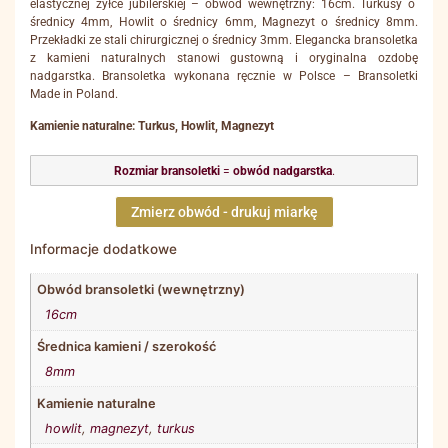
elastycznej żyłce jubilerskiej – obwód wewnętrzny: 16cm. Turkusy o
średnicy 4mm, Howlit o średnicy 6mm, Magnezyt o średnicy 8mm.
Przekładki ze stali chirurgicznej o średnicy 3mm. Elegancka bransoletka
z kamieni naturalnych stanowi gustowną i oryginalna ozdobę
nadgarstka. Bransoletka wykonana ręcznie w Polsce – Bransoletki
Made in Poland.
Kamienie naturalne: Turkus, Howlit, Magnezyt
Rozmiar bransoletki
=
obwód nadgarstka
.
Zmierz obwód - drukuj miarkę
Informacje dodatkowe
Obwód bransoletki (wewnętrzny)
16cm
Średnica kamieni / szerokość
8mm
Kamienie naturalne
howlit
,
magnezyt
,
turkus