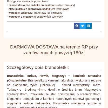
Dostępne opakowania prezentowe:
-
czarne klasyczne pudełko prezentowe
(różne rozmiary)
-
złote pudełko z czerwonym nadrukiem
kwiatowym
-
woreczek welurowy
: granatowy lub czerwony
-
woreczek z organzy:
granatowy lub czerwony
DARMOWA DOSTAWA na terenie RP przy
zamówieniach powyżej 180zł
Szczegółowy opis bransoletki:
Bransoletka Turkus, Howlit, Magnezyt – kamienie naturalne
półszlachetne
. Bransoletka z kamieni naturalnych wykonana ręcznie
na elastycznej żyłce jubilerskiej – obwód wewnętrzny: 16cm.
Turkusy o średnicy 4mm, Howlit o średnicy 6mm, Magnezyt o
średnicy 8mm. Przekładki ze stali chirurgicznej o średnicy 3mm.
Elegancka bransoletka z kamieni naturalnych stanowi gustowną i
oryginalna ozdobę nadgarstka. Bransoletka wykonana ręcznie w
Polsce – Bransoletki Made in Poland.