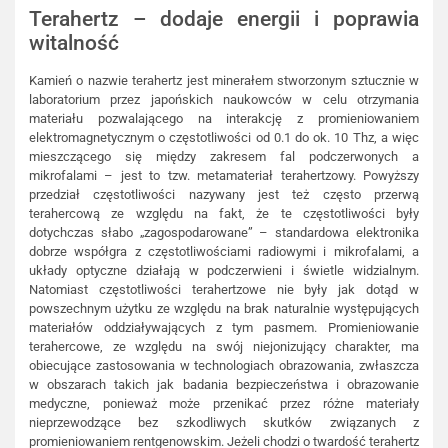
Terahertz – dodaje energii i poprawia
witalność
Kamień o nazwie terahertz jest minerałem stworzonym sztucznie w
laboratorium przez japońskich naukowców w celu otrzymania
materiału pozwalającego na interakcję z promieniowaniem
elektromagnetycznym o częstotliwości od 0.1 do ok. 10 Thz, a więc
mieszczącego się między zakresem fal podczerwonych a
mikrofalami – jest to tzw. metamateriał terahertzowy. Powyższy
przedział częstotliwości nazywany jest też często przerwą
terahercową ze względu na fakt, że te częstotliwości były
dotychczas słabo „zagospodarowane” – standardowa elektronika
dobrze współgra z częstotliwościami radiowymi i mikrofalami, a
układy optyczne działają w podczerwieni i świetle widzialnym.
Natomiast częstotliwości terahertzowe nie były jak dotąd w
powszechnym użytku ze względu na brak naturalnie występujących
materiałów oddziaływających z tym pasmem. Promieniowanie
terahercowe, ze względu na swój niejonizujący charakter, ma
obiecujące zastosowania w technologiach obrazowania, zwłaszcza
w obszarach takich jak badania bezpieczeństwa i obrazowanie
medyczne, ponieważ może przenikać przez różne materiały
nieprzewodzące bez szkodliwych skutków związanych z
promieniowaniem rentgenowskim. Jeżeli chodzi o twardość terahertz