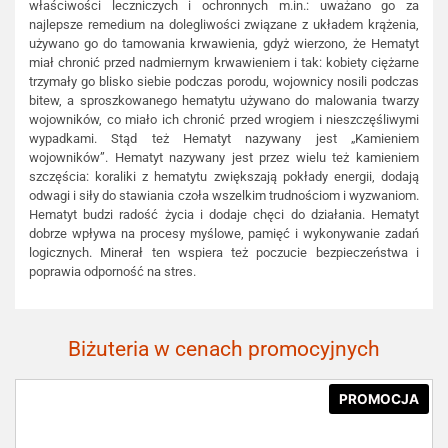
właściwości leczniczych i ochronnych m.in.: uważano go za
najlepsze remedium na dolegliwości związane z układem krążenia,
używano go do tamowania krwawienia, gdyż wierzono, że Hematyt
miał chronić przed nadmiernym krwawieniem i tak: kobiety ciężarne
trzymały go blisko siebie podczas porodu, wojownicy nosili podczas
bitew, a sproszkowanego hematytu używano do malowania twarzy
wojowników, co miało ich chronić przed wrogiem i nieszczęśliwymi
wypadkami. Stąd też Hematyt nazywany jest „Kamieniem
wojowników”. Hematyt nazywany jest przez wielu też kamieniem
szczęścia: koraliki z hematytu zwiększają pokłady energii, dodają
odwagi i siły do stawiania czoła wszelkim trudnościom i wyzwaniom.
Hematyt budzi radość życia i dodaje chęci do działania. Hematyt
dobrze wpływa na procesy myślowe, pamięć i wykonywanie zadań
logicznych. Minerał ten wspiera też poczucie bezpieczeństwa i
poprawia odporność na stres.
Biżuteria w cenach promocyjnych
PROMOCJA