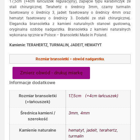
17,5cm (+4cm łańcuszek regulacyjny), zapięcie typu karabińczyk ze
stali chirurgicznej. Terahertz o średnicy 3mm, czarny turmalin
fasetowany o średnicy 3, jadeit fasetowany o średnicy 4mm oraz
hematyt fasetowany o średnicy 3. Dodatki ze stali chirurgicznej.
Elegancka bransoletka z kamieni naturalnych stanowi gustowną,
oryginalna ozdobę nadgarstka. Bransoletka z kamieni naturalnych
wykonana ręcznie w Polsce – Bransoletki Made in Poland.
Kamienie: TERAHERTZ, TURMALIN, JADEIT, HEMATYT
Rozmiar bransoletki
=
obwód nadgarstka
.
Zmierz obwód - drukuj miarkę
Informacje dodatkowe
Rozmiar bransoletki
17,5cm (+4cm łańcuszek)
(+łańcuszek)
Średnica kamieni /
3mm
,
4mm
szerokość
Kamienie naturalne
hematyt
,
jadeit
,
terahertz
,
turmalin