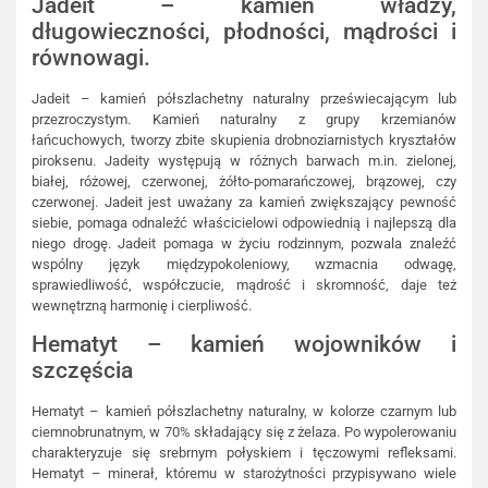
Jadeit – kamień władzy,
długowieczności, płodności, mądrości i
równowagi.
Jadeit – kamień półszlachetny naturalny przeświecającym lub
przezroczystym. Kamień naturalny z grupy krzemianów
łańcuchowych, tworzy zbite skupienia drobnoziarnistych kryształów
piroksenu. Jadeity występują w różnych barwach m.in. zielonej,
białej, różowej, czerwonej, żółto-pomarańczowej, brązowej, czy
czerwonej. Jadeit jest uważany za kamień zwiększający pewność
siebie, pomaga odnaleźć właścicielowi odpowiednią i najlepszą dla
niego drogę. Jadeit pomaga w życiu rodzinnym, pozwala znaleźć
wspólny język międzypokoleniowy, wzmacnia odwagę,
sprawiedliwość, współczucie, mądrość i skromność, daje też
wewnętrzną harmonię i cierpliwość.
Hematyt – kamień wojowników i
szczęścia
Hematyt – kamień półszlachetny naturalny, w kolorze czarnym lub
ciemnobrunatnym, w 70% składający się z żelaza. Po wypolerowaniu
charakteryzuje się srebrnym połyskiem i tęczowymi refleksami.
Hematyt – minerał, któremu w starożytności przypisywano wiele