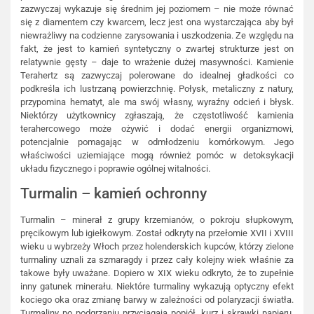
zazwyczaj wykazuje się średnim jej poziomem – nie może równać
się z diamentem czy kwarcem, lecz jest ona wystarczająca aby był
niewrażliwy na codzienne zarysowania i uszkodzenia. Ze względu na
fakt, że jest to kamień syntetyczny o zwartej strukturze jest on
relatywnie gęsty – daje to wrażenie dużej masywności. Kamienie
Terahertz są zazwyczaj polerowane do idealnej gładkości co
podkreśla ich lustrzaną powierzchnię. Połysk, metaliczny z natury,
przypomina hematyt, ale ma swój własny, wyraźny odcień i błysk.
Niektórzy użytkownicy zgłaszają, że częstotliwość kamienia
terahercowego może ożywić i dodać energii organizmowi,
potencjalnie pomagając w odmłodzeniu komórkowym. Jego
właściwości uziemiające mogą również pomóc w detoksykacji
układu fizycznego i poprawie ogólnej witalności.
Turmalin – kamień ochronny
Turmalin – minerał z grupy krzemianów, o pokroju słupkowym,
pręcikowym lub igiełkowym. Został odkryty na przełomie XVII i XVIII
wieku u wybrzeży Włoch przez holenderskich kupców, którzy zielone
turmaliny uznali za szmaragdy i przez cały kolejny wiek właśnie za
takowe były uważane. Dopiero w XIX wieku odkryto, że to zupełnie
inny gatunek minerału. Niektóre turmaliny wykazują optyczny efekt
kociego oka oraz zmianę barwy w zależności od polaryzacji światła.
Turmaliny po podgrzaniu przyciągają popiół, kurz i skrawki papieru.