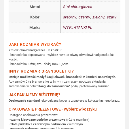
Metal
Stal chirurgiczna
Kolor
srebrny
,
czarny
,
zielony
,
szary
Marka
WYPLATANKI.PL
JAKI ROZMIAR WYBRAĆ?
Zmierz obwód nadgarstka
lub kostki i:
- bransoletka dopasowana - wybierz rozmiar równy obwodowi nadgarstka lub
kostki.
- bransoletka luźniejsza - dodaj max. 0,5cm.
INNY ROZMIAR BRANSOLETKI?
Istnieje możliwość modyfikacji obwodu bransoletki z kamieni naturalnych.
Aby zamówić tą bransoletkę w innym rozmiarze - podczas składania
zamówienia w polu
"Uwagi do zamówienia"
podaj preferowany rozmiar.
JAK PAKUJEMY BIŻUTERIĘ?
Opakowanie standard
: ekologiczna koperta z papieru w kolorze jasnego brązu.
OPAKOWANIE PREZENTOWE - wybierz w koszyku
Dostępne opakowania prezentowe:
-
czarne klasyczne pudełko prezentowe
(różne rozmiary)
-
złote pudełko z czerwonym nadrukiem
kwiatowym
-
woreczek welurowy
: granatowy lub czerwony