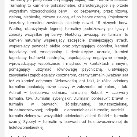
Turmaliny to kamienie półszlachetne, charakteryzujące się przede
wszystkim różnorodnością barw – od bezbarwnej, przez różową,
zieloną, niebieską, różowo zieloną, aż po barwę czarną. Pojedyncze
kryształy turmalinu zawierają niekiedy nawet 15 różnych barw.
Według starożytnych legend, turmaliny podróżowały po tęczy i
zbierały wszystkie jej barwy. Niektórzy uważają, że turmalin to
kamień naturalny wspierający szczęście, zmniejszający strach,
wspierający pewność siebie oraz przyciągający dobrobyt, kamień
łagodzący ból emocjonalny i destrukcyjne uczucia, kamień
łagodzący huśtawki nastrojów, uspokajający negatywne emocje,
wprowadzający współczucie i mądrość w kontaktach z innymi,
pomagający utrzymać równowagę psychiczną, ułatwiający
zasypianie i zapobiegający koszmarom, czarny turmalin uważany jest
też za kamień ochronny. Ciekawostką jest fakt, że różne odmiany
turmalinu posiadają różne nazwy w zależności od koloru, i tak:
Achroit – bezbarwna odmiana turmalinu; Rubelit – czerwony
turmalin, tzw. „turmalin syberyjski”, „turmalin bordeaux”; Drawit –
turmalin w barwach: żółtobrunatnej, brunatnozielonej,
brunatnoczerwonej; Indigolit – ciemnoniebieski turmalin; Verdelit –
turmalin zielony we wszystkich odcieniach zieleni; Schörl – turmalin
czarny; Syberyt – turmalin w barwach od fioletowoczerwonej do
fioletowoniebieskiej.