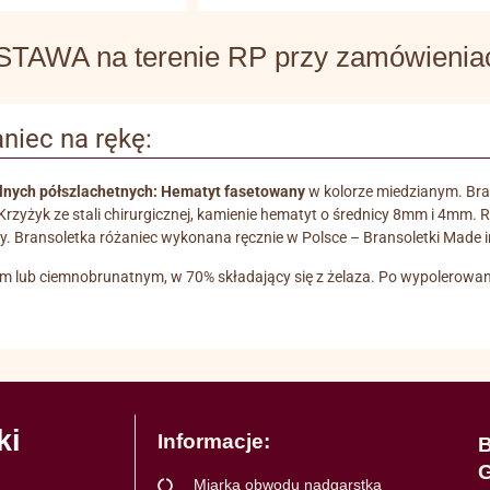
WA na terenie RP przy zamówieniach
niec na rękę:
ln
ych
półszlachetn
ych: Hematyt fasetowany
w kolorze miedzianym. Bra
 Krzyżyk ze stali chirurgicznej, kamienie hematyt o średnicy 8mm i 4mm
ary. Bransoletka różaniec wykonana ręcznie w Polsce – Bransoletki Made 
ym lub ciemnobrunatnym, w 70% składający się z żelaza. Po wypolerowan
ki
Informacje:
B
G
Miarka obwodu nadgarstka