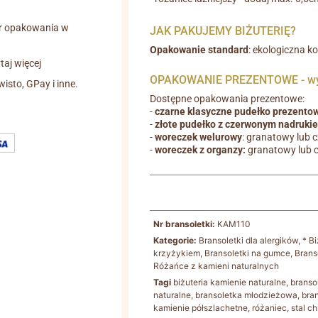
r opakowania w
JAK PAKUJEMY BIŻUTERIĘ?
Opakowanie standard
: ekologiczna k
aj więcej
OPAKOWANIE PREZENTOWE - wyb
wisto, GPay i inne.
Dostępne opakowania prezentowe:
-
czarne klasyczne pudełko prezento
-
złote pudełko z czerwonym nadruki
-
woreczek welurowy
: granatowy lub 
-
woreczek z organzy:
granatowy lub 
Nr bransoletki:
KAM110
Kategorie:
Bransoletki dla alergików
,
* B
krzyżykiem
,
Bransoletki na gumce
,
Branso
Różańce z kamieni naturalnych
Tagi
biżuteria kamienie naturalne
,
branso
naturalne
,
bransoletka młodzieżowa
,
bra
kamienie półszlachetne
,
różaniec
,
stal c