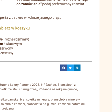
do zamówienia"
podaj preferowany rozmiar.
operta z papieru w kolorze jasnego brązu.
ierz w koszyku
we
(różne rozmiary)
em
kwiatowym
czerwony
czerwony
iżuteria kolory Pantone 2025
,
† Różańce, Bransoletki z
letki ze stali chirurgicznej
,
Różańce na rękę na gumce
,
letka damska
,
bransoletka minerały
,
bransoletka minerały
nsoletka z kamieni
,
bransoletki na gumce
,
kamienie naturalne
,
hirurgiczna