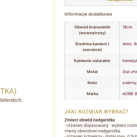
Informacje dodatkowe
Obwód bransoletki
18cm
(wewnętrzny)
Średnica kamieni /
4mm
,
szerokość
Kamienie naturalne
hematy
Metal
Stal chi
Kolor
srebrny
ĄTKA)
Marka
ADIRE B
ilerskich.
JAKI ROZMIAR WYBRAĆ?
Zmierz obwód nadgarstka
- różaniec dopasowany - wybierz rozm
równy obwodowi nadgarstka.
- różaniec luźniejszy - dodaj max. 0,5c