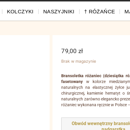
KOLCZYKI
NASZYJNIKI
† RÓŻAŃCE
M
79,00
zł
Brak w magazynie
Bransoletka różaniec (dziesiątka ró
fasetowany
w kolorze miedzianym.
naturalnych na elastycznej żyłce j
chirurgicznej, kamienie hematyt o
naturalnych zarówno elegancko prezent
różaniec wykonana ręcznie w Polsce –
Obwód wewnętrzny bransol
nadgarstka
.