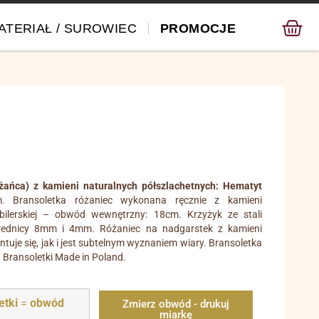
ATERIAŁ / SUROWIEC
PROMOCJE
żańca) z
kamieni naturaln
ych
półszlachetn
ych: Hematyt
 Bransoletka różaniec wykonana ręcznie z kamieni
ubilerskiej – obwód wewnętrzny: 18cm. Krzyżyk ze stali
 średnicy 8mm i 4mm. Różaniec na nadgarstek z kamieni
uje się, jak i jest subtelnym wyznaniem wiary. Bransoletka
 Bransoletki Made in Poland.
etki
=
obwód
Zmierz obwód - drukuj
miarkę