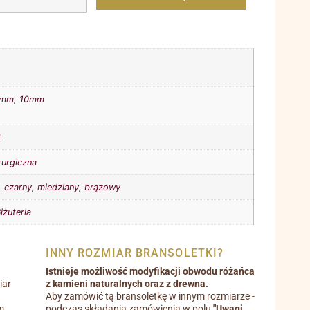
8mm
,
10mm
t
rurgiczna
,
czarny
,
miedziany
,
brązowy
iżuteria
INNY ROZMIAR BRANSOLETKI?
Istnieje możliwość modyfikacji obwodu różańca
iar
z kamieni naturalnych oraz z drewna.
Aby zamówić tą bransoletkę w innym rozmiarze -
m.
podczas składania zamówienia w polu
"Uwagi