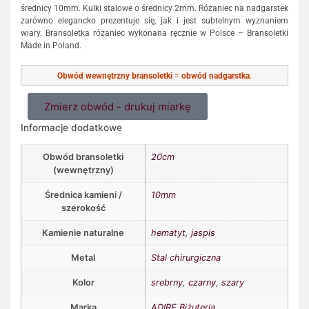
średnicy 10mm. Kulki stalowe o średnicy 2mm. Różaniec na nadgarstek
zarówno elegancko prezentuje się, jak i jest subtelnym wyznaniem
wiary. Bransoletka różaniec wykonana ręcznie w Polsce – Bransoletki
Made in Poland.
Obwód wewnętrzny bransoletki
=
obwód nadgarstka
.
Zmierz obwód - drukuj miarkę
Informacje dodatkowe
Obwód bransoletki
20cm
(wewnętrzny)
Średnica kamieni /
10mm
szerokość
Kamienie naturalne
hematyt
,
jaspis
Metal
Stal chirurgiczna
Kolor
srebrny
,
czarny
,
szary
Marka
ADIRE Biżuteria