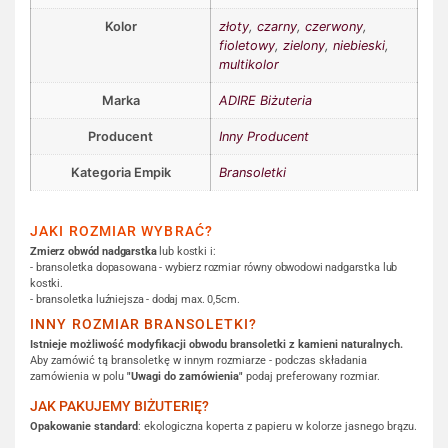
Kolor
złoty
,
czarny
,
czerwony
,
fioletowy
,
zielony
,
niebieski
,
multikolor
Marka
ADIRE Biżuteria
Producent
Inny Producent
Kategoria Empik
Bransoletki
JAKI ROZMIAR WYBRAĆ?
Zmierz obwód nadgarstka
lub kostki i:
- bransoletka dopasowana - wybierz rozmiar równy obwodowi nadgarstka lub
kostki.
- bransoletka luźniejsza - dodaj max. 0,5cm.
INNY ROZMIAR BRANSOLETKI?
Istnieje możliwość modyfikacji obwodu bransoletki z kamieni naturalnych.
Aby zamówić tą bransoletkę w innym rozmiarze - podczas składania
zamówienia w polu
"Uwagi do zamówienia"
podaj preferowany rozmiar.
JAK PAKUJEMY BIŻUTERIĘ?
Opakowanie standard
: ekologiczna koperta z papieru w kolorze jasnego brązu.