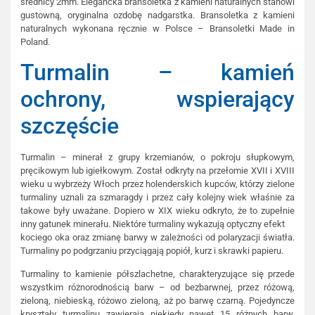
średnicy 2mm. Elegancka bransoletka z kamieni naturalnych stanowi
gustowną, oryginalna ozdobę nadgarstka. Bransoletka z kamieni
naturalnych wykonana ręcznie w Polsce – Bransoletki Made in
Poland.
Turmalin – kamień
ochrony, wspierający
szczęście
Turmalin – minerał z grupy krzemianów, o pokroju słupkowym,
pręcikowym lub igiełkowym. Został odkryty na przełomie XVII i XVIII
wieku u wybrzeży Włoch przez holenderskich kupców, którzy zielone
turmaliny uznali za szmaragdy i przez cały kolejny wiek właśnie za
takowe były uważane. Dopiero w XIX wieku odkryto, że to zupełnie
inny gatunek minerału. Niektóre turmaliny wykazują optyczny efekt
kociego oka oraz zmianę barwy w zależności od polaryzacji światła.
Turmaliny po podgrzaniu przyciągają popiół, kurz i skrawki papieru.
Turmaliny to kamienie półszlachetne, charakteryzujące się przede
wszystkim różnorodnością barw – od bezbarwnej, przez różową,
zieloną, niebieską, różowo zieloną, aż po barwę czarną. Pojedyncze
kryształy turmalinu zawierają niekiedy nawet 15 różnych barw.