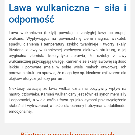
Lawa wulkaniczna – siła i
odporność
Lawa wulkaniczna (tektyt) powstaje z zastygłej lawy po erupcji
wulkanu. Wypływająca na powierzchnię ziemi magma, wskutek
spadku ciśnienia i temperatury szybko twardnieje i tworzy skały.
Biżuteria z lawy wulkanicznej zachwyca ciekawą strukturą, a jej
oryginalna ziemista kolorystyka sprawia, że ozdoby z lawy
wulkanicznej przyciągają uwagę. Kamienie ze skały lawowej są dość
lekkie i porowate (mają w sobie wiele małych otworów). Ich
porowata struktura sprawia, że mogą być np. idealnym dyfuzorem dla
olejków eterycznych czy perfum.
Niektórzy uważają, że lawa wulkaniczna ma pozytywny wpływ na
nastrój człowieka. Kamień wulkaniczny jest również synonimem siły
i odporności, a wiele osób używa go jako symbol przezwyciężenia
słabości i wytrwałości, a także dla ochrony i utrzymania stabilności
emocjonalnej.
Biżuteria w cenach promocyjnych