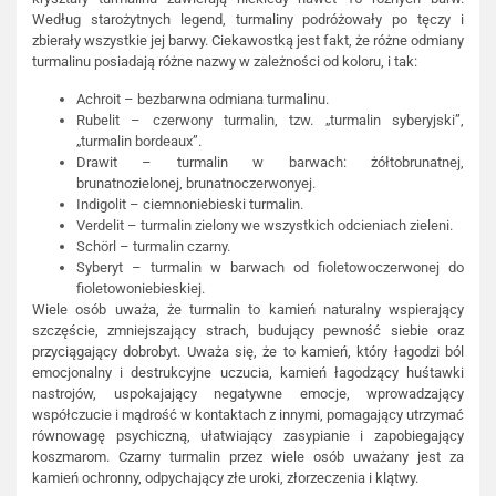
Według starożytnych legend, turmaliny podróżowały po tęczy i
zbierały wszystkie jej barwy. Ciekawostką jest fakt, że różne odmiany
turmalinu posiadają różne nazwy w zależności od koloru, i tak:
Achroit – bezbarwna odmiana turmalinu.
Rubelit – czerwony turmalin, tzw. „turmalin syberyjski”,
„turmalin bordeaux”.
Drawit – turmalin w barwach: żółtobrunatnej,
brunatnozielonej, brunatnoczerwonyej.
Indigolit – ciemnoniebieski turmalin.
Verdelit – turmalin zielony we wszystkich odcieniach zieleni.
Schörl – turmalin czarny.
Syberyt – turmalin w barwach od fioletowoczerwonej do
fioletowoniebieskiej.
Wiele osób uważa, że turmalin to kamień naturalny wspierający
szczęście, zmniejszający strach, budujący pewność siebie oraz
przyciągający dobrobyt. Uważa się, że to kamień, który łagodzi ból
emocjonalny i destrukcyjne uczucia, kamień łagodzący huśtawki
nastrojów, uspokajający negatywne emocje, wprowadzający
współczucie i mądrość w kontaktach z innymi, pomagający utrzymać
równowagę psychiczną, ułatwiający zasypianie i zapobiegający
koszmarom. Czarny turmalin przez wiele osób uważany jest za
kamień ochronny, odpychający złe uroki, złorzeczenia i klątwy.