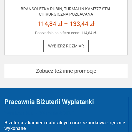
BRANSOLETKA RUBIN, TURMALIN KAM777 STAL
CHIRURGICZNA POZŁACANA
114,84
zł
–
133,44
zł
Poprzednia najniższa cena:
114,84
zł
.
WYBIERZ ROZMIAR
- Zobacz też inne promocje -
Pracownia Biżuterii Wyplatanki
Wyplatanki.pl - Biżuteria ADIRE
Biżuteria z kamieni naturalnych oraz sznurkowa - ręcznie
wykonane