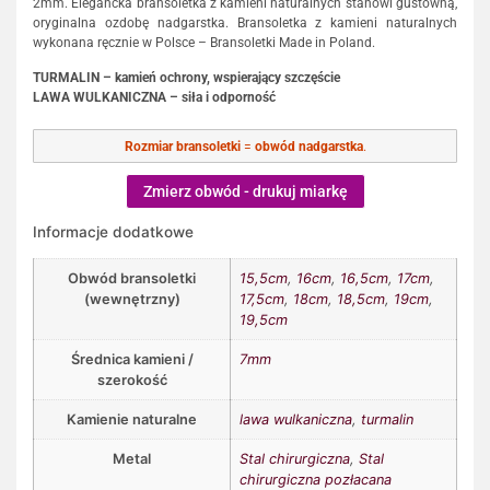
2mm. Elegancka bransoletka z kamieni naturalnych stanowi gustowną,
oryginalna ozdobę nadgarstka. Bransoletka z kamieni naturalnych
wykonana ręcznie w Polsce – Bransoletki Made in Poland.
TURMALIN – kamień ochrony, wspierający szczęście
LAWA WULKANICZNA – siła i odporność
Rozmiar bransoletki
=
obwód nadgarstka
.
Zmierz obwód - drukuj miarkę
Informacje dodatkowe
Obwód bransoletki
15,5cm
,
16cm
,
16,5cm
,
17cm
,
(wewnętrzny)
17,5cm
,
18cm
,
18,5cm
,
19cm
,
19,5cm
Średnica kamieni /
7mm
szerokość
Kamienie naturalne
lawa wulkaniczna
,
turmalin
Metal
Stal chirurgiczna
,
Stal
chirurgiczna pozłacana