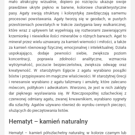
mało atrakcyjny wizualnie, dopiero po rozcięciu ukazuje swoje
prawdziwe ukryte piękno w barwne, kolorowe charakterystyczne
pasy. Agaty swoją strukturę i kolorystykę zawdzięczają samemu
procesowi powstawania. Agaty tworzą się w geodach, w pustych
przestrzeniach powstałych w trakcie zastygania lawy wulkanicznej,
które wraz z upływem lat wypełniają się roztworami zawierającymi
krzemionkę i niewielkie ilości minerałów o różnych barwach. Agat to
minerał przez wielu uznawany za kamień wierności i miłości, a także
za kamień równowagi fizycznej, emocjonalnej i intelektualnej. Działa
uspokajająco, dodaje pewności siebie, zwiększa poziom
koncentracji, poprawia zdolności analityczne, wzmacnia
wytrzymałość, poczucie bezpieczeństwa, zwiększa odwagę oraz
kreatywność. W starożytnym Egipcie z agatu wyrabiano posążki
bóstw i przypisywano im magiczne właściwości. W starożytnej Grecji
i renesansie wyrabiano z agatu talizmany i amulety, które zalecano
mówcom, politykom i adwokatom. Wierzono, że jest w nich zaklęty
dar pięknego wysławiania się. W Rzeczpospolitej szlacheckiej z
czerwonej odmiany agatu, zwanej krwawnikiem, wyrabiano sygnety
dla szlachty. Agatów używano również do wyrobu cennych pieczęci,
służących do pieczętowania listów.
Hematyt – kamień naturalny
Hematyt – kamień półszlachetny naturalny, w kolorze czarnym lub