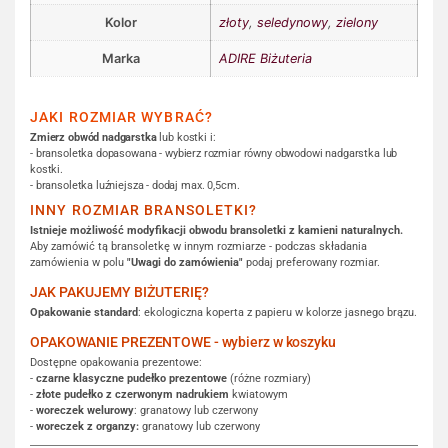
Kolor
złoty
,
seledynowy
,
zielony
Marka
ADIRE Biżuteria
JAKI ROZMIAR WYBRAĆ?
Zmierz obwód nadgarstka
lub kostki i:
- bransoletka dopasowana - wybierz rozmiar równy obwodowi nadgarstka lub
kostki.
- bransoletka luźniejsza - dodaj max. 0,5cm.
INNY ROZMIAR BRANSOLETKI?
Istnieje możliwość modyfikacji obwodu bransoletki z kamieni naturalnych.
Aby zamówić tą bransoletkę w innym rozmiarze - podczas składania
zamówienia w polu
"Uwagi do zamówienia"
podaj preferowany rozmiar.
JAK PAKUJEMY BIŻUTERIĘ?
Opakowanie standard
: ekologiczna koperta z papieru w kolorze jasnego brązu.
OPAKOWANIE PREZENTOWE - wybierz w koszyku
Dostępne opakowania prezentowe:
-
czarne klasyczne pudełko prezentowe
(różne rozmiary)
-
złote pudełko z czerwonym nadrukiem
kwiatowym
-
woreczek welurowy
: granatowy lub czerwony
-
woreczek z organzy:
granatowy lub czerwony