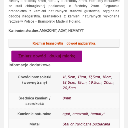
zielony o średnicy 8mm, hematyt o średnicy 3mm. Elementy metalowe
ze stali chirurgicznej pozłacanej o średnicy 2mm. Elegancka
bransoletka z kamieni naturalnych stanowi gustowną, oryginalna
ozdobę nadgarstka. Bransoletka z kamieni naturalnych wykonana
ręcznie w Polsce – Bransoletki Made in Poland.
Kamienie naturalne: AMAZONIT, AGAT, HEMATYT
Rozmiar bransoletki
=
obwód nadgarstka
.
Zmierz obwód - drukuj miarkę
Informacje dodatkowe
Obwód bransoletki
16,5cm
,
17cm
,
17,5cm
,
18cm
,
(wewnętrzny)
18,5cm
,
19cm
,
19,5cm
,
20cm
,
20,5cm
Średnica kamieni /
8mm
szerokość
Kamienie naturalne
agat
,
amazonit
,
hematyt
Metal
Stal chirurgiczna pozłacana