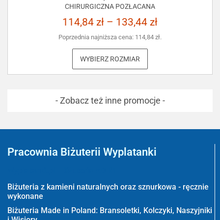
CHIRURGICZNA POZŁACANA
114,84
zł
–
133,44
zł
Poprzednia najniższa cena:
114,84
zł
.
WYBIERZ ROZMIAR
- Zobacz też inne promocje -
Pracownia Biżuterii Wyplatanki
Wyplatanki.pl - Biżuteria ADIRE
Biżuteria z kamieni naturalnych oraz sznurkowa - ręcznie
wykonane
Biżuteria Made in Poland: Bransoletki, Kolczyki, Naszyjniki
i Wisiory