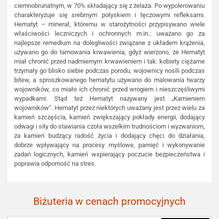
ciemnobrunatnym, w 70% składający się z żelaza. Po wypolerowaniu
charakteryzuje się srebrnym połyskiem i tęczowymi refleksami.
Hematyt – minerał, któremu w starożytności przypisywano wiele
właściwości leczniczych i ochronnych m.in.: uważano go za
najlepsze remedium na dolegliwości związane z układem krążenia,
używano go do tamowania krwawienia, gdyż wierzono, że Hematyt
miał chronić przed nadmiernym krwawieniem i tak: kobiety ciężarne
trzymały go blisko siebie podczas porodu, wojownicy nosili podczas
bitew, a sproszkowanego hematytu używano do malowania twarzy
wojowników, co miało ich chronić przed wrogiem i nieszczęśliwymi
wypadkami. Stąd też Hematyt nazywany jest „Kamieniem
wojowników”. Hematyt przez niektórych uważany jest przez wielu za
kamień szczęścia, kamień zwiększający pokłady energii, dodający
odwagi i siły do stawiania czoła wszelkim trudnościom i wyzwaniom,
za kamień budzący radość życia i dodający chęci do działania,
dobrze wpływający na procesy myślowe, pamięć i wykonywanie
zadań logicznych, kamień wspierający poczucie bezpieczeństwa i
poprawia odporność na stres.
Biżuteria w cenach promocyjnych