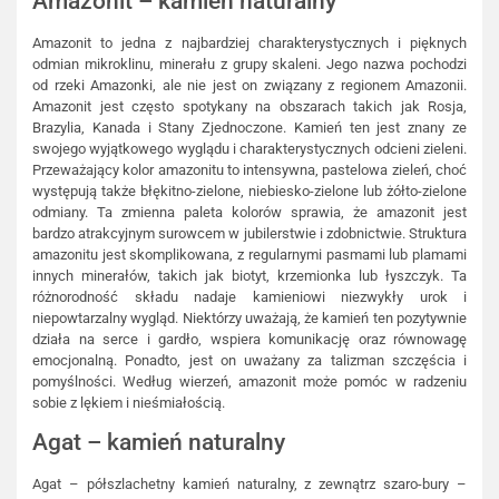
Amazonit – kamień naturalny
Amazonit to jedna z najbardziej charakterystycznych i pięknych
odmian mikroklinu, minerału z grupy skaleni. Jego nazwa pochodzi
od rzeki Amazonki, ale nie jest on związany z regionem Amazonii.
Amazonit jest często spotykany na obszarach takich jak Rosja,
Brazylia, Kanada i Stany Zjednoczone. Kamień ten jest znany ze
swojego wyjątkowego wyglądu i charakterystycznych odcieni zieleni.
Przeważający kolor amazonitu to intensywna, pastelowa zieleń, choć
występują także błękitno-zielone, niebiesko-zielone lub żółto-zielone
odmiany. Ta zmienna paleta kolorów sprawia, że amazonit jest
bardzo atrakcyjnym surowcem w jubilerstwie i zdobnictwie. Struktura
amazonitu jest skomplikowana, z regularnymi pasmami lub plamami
innych minerałów, takich jak biotyt, krzemionka lub łyszczyk. Ta
różnorodność składu nadaje kamieniowi niezwykły urok i
niepowtarzalny wygląd. Niektórzy uważają, że kamień ten pozytywnie
działa na serce i gardło, wspiera komunikację oraz równowagę
emocjonalną. Ponadto, jest on uważany za talizman szczęścia i
pomyślności. Według wierzeń, amazonit może pomóc w radzeniu
sobie z lękiem i nieśmiałością.
Agat – kamień naturalny
Agat – półszlachetny kamień naturalny, z zewnątrz szaro-bury –