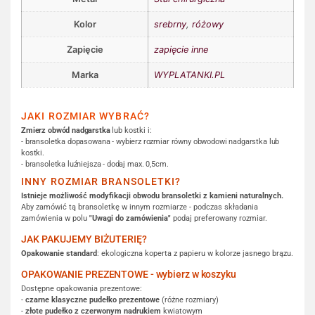
Kolor
srebrny
,
różowy
Zapięcie
zapięcie inne
Marka
WYPLATANKI.PL
JAKI ROZMIAR WYBRAĆ?
Zmierz obwód nadgarstka
lub kostki i:
- bransoletka dopasowana - wybierz rozmiar równy obwodowi nadgarstka lub
kostki.
- bransoletka luźniejsza - dodaj max. 0,5cm.
INNY ROZMIAR BRANSOLETKI?
Istnieje możliwość modyfikacji obwodu bransoletki z kamieni naturalnych.
Aby zamówić tą bransoletkę w innym rozmiarze - podczas składania
zamówienia w polu
"Uwagi do zamówienia"
podaj preferowany rozmiar.
JAK PAKUJEMY BIŻUTERIĘ?
Opakowanie standard
: ekologiczna koperta z papieru w kolorze jasnego brązu.
OPAKOWANIE PREZENTOWE - wybierz w koszyku
Dostępne opakowania prezentowe:
-
czarne klasyczne pudełko prezentowe
(różne rozmiary)
-
złote pudełko z czerwonym nadrukiem
kwiatowym