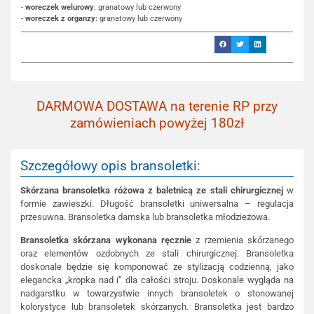
-
woreczek welurowy
: granatowy lub czerwony
-
woreczek z organzy:
granatowy lub czerwony
DARMOWA DOSTAWA na terenie RP przy
zamówieniach powyżej 180zł
Szczegółowy opis bransoletki:
Skórzana bransoletka różowa z baletnicą ze stali chirurgicznej
w
formie zawieszki. Długość bransoletki uniwersalna – regulacja
przesuwna. Bransoletka damska lub bransoletka młodzieżowa.
Bransoletka skórzana wykonana ręcznie
z rzemienia skórzanego
oraz elementów ozdobnych ze stali chirurgicznej. Bransoletka
doskonale będzie się komponować ze stylizacją codzienną, jako
elegancka „kropka nad i” dla całości stroju. Doskonale wygląda na
nadgarstku w towarzystwie innych bransoletek o stonowanej
kolorystyce lub bransoletek skórzanych. Bransoletka jest bardzo