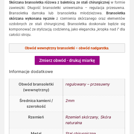
Skórzana bransoletka różowa z baletnicą ze stali chirurgicznej
w formie
zawieszki. Długość bransoletki uniwersalna – regulacja przesuwna.
Bransoletka damska lub bransoletka młodzieżowa.
Bransoletka
skórzana wykonana ręcznie
z rzemienia skórzanego oraz elementów
ozdobnych ze stali chirurgicznej. Bransoletka doskonale będzie się
komponować ze stylizacją codzienną, jako elegancka „kropka nad i” dla
całości stroju.
Obwód wewnętrzny bransoletki
=
obwód nadgarstka
.
Zmierz obwód - drukuj miarkę
Informacje dodatkowe
Obwód bransoletki
regulowany – przesuwny
(wewnętrzny)
Średnica kamieni /
2mm
szerokość
Rzemień
Rzemień skórzany
,
Skóra
naturalna
Metal
Stal chirurgiczna