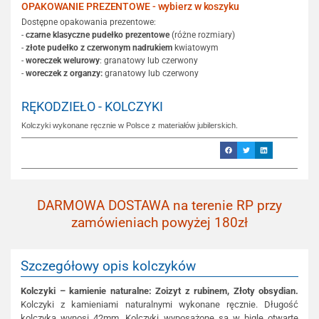
OPAKOWANIE PREZENTOWE - wybierz w koszyku
Dostępne opakowania prezentowe:
-
czarne klasyczne pudełko prezentowe
(różne rozmiary)
-
złote pudełko z czerwonym nadrukiem
kwiatowym
-
woreczek welurowy
: granatowy lub czerwony
-
woreczek z organzy:
granatowy lub czerwony
RĘKODZIEŁO - KOLCZYKI
Kolczyki wykonane ręcznie w Polsce z materiałów jubilerskich.
DARMOWA DOSTAWA na terenie RP przy
zamówieniach powyżej 180zł
Szczegółowy opis kolczyków
Kolczyki – kamienie naturalne: Zoizyt z rubinem, Złoty obsydian.
Kolczyki z kamieniami naturalnymi wykonane ręcznie. Długość
kolczyka wynosi 42mm. Kolczyki wyposażone są w bigle otwarte