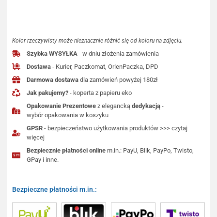
Kolor rzeczywisty może nieznacznie różnić się od koloru na zdjęciu.
Szybka WYSYŁKA
- w dniu złożenia zamówienia
Dostawa
- Kurier, Paczkomat, OrlenPaczka, DPD
Darmowa dostawa
dla zamówień powyżej 180zł
Jak pakujemy?
- koperta z papieru eko
Opakowanie Prezentowe
z elegancką
dedykacją
-
wybór opakowania w koszyku
GPSR
- bezpieczeństwo użytkowania produktów >>> czytaj
więcej
Bezpiecznie płatności online
m.in.: PayU, Blik, PayPo, Twisto,
GPay i inne.
Bezpieczne płatności m.in.: