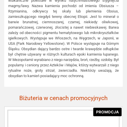
wulkaniczne powstałe w wyniku natychmiastowego stygnięcia
magmy/lawy. Nazwa kamienia pochodzi od imienia Obsiusza –
Rzymianina, odkrywcy tej skały lub plemienia Obsius,
zamieszkującego niegdyś tereny obecnej Etiopii. Jest to minerał o
barwie brunatnej, ciemnoszarej, czarnej, niekiedy: oliwkowej,
pomarańczowej, czerwonej, złocistej a nawet niebieskawej. Barwa
zależy od obecności pigmentu hematytowego lub mikrokryształków
igiełkowych. Występuje we Włoszech, na Węgrzech, w Japonii, w
USA (Park Narodowy Yellowstone). W Polsce występuje na Górnym
Śląsku. Obsydian dający bardzo ostre i twarde krawędzie odłupków
był chętnie używany w różnych kulturach epoki kamienia łupanego.
W Mezopotamii wyrabiano z niego narzędzia, broń, rzeźby, ozdoby. Był
popularny i ceniony przez Azteków i Majów, którzy wytwarzali z niego
rytualne noże, groty strzał, zwierciadła. Niektórzy uważają, że
obsydian to kamień posiadający moc ochronną.
Biżuteria w cenach promocyjnych
PROMOCJA