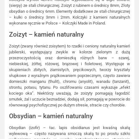
(sierpy) ze stali chirurgicznej. Zoizyt z rubinem o średnicy 8mm, Złoty
obsydian o średnicy 6mm. Elementy dodatkowe ze stali chirurgicznej
– kulki o średnicy 3mm i 2mm. Kolczyki z kamieni naturalnych
wykonane ręcznie w Polsce – Kolczyki Made in Poland.
Zoizyt – kamień naturalny
Zoizyt (zwany również zoisytem) to rzadki i ceniony naturalny kamień
jubilerski, występujący zwykle w kolorze zielonym z dużą
przezroczystością oraz domieszką różnych barw – szarej,
niebieskiej, żółtej, różowej, brązowej i fioletowej. Występuje w
skupieniach zbitych, ziarnistych, pręcikowych, tworzy kryształy
słupkowe z wyraźnym prążkowaniem poprzecznym, często zawiera
domieszki manganu (thulit), chromu (anyolit), wanadu (tanzanit),
strontu, potasu, tytanu. Po oszlifowaniu czasami wykazuje „efekt
kociego oka”. Niektórzy uważają, że zoizyty pomagają łagodzić
smutek, żal i uczucie beznadziei, dodają sił, pomagają w powrocie do
równowagi psychofizycznej po dużym stresie, stracie czy chorobie.
Obsydian – kamień naturalny
Obsydian (izofir) – łac. lapis obsidianus jest kwaśną skałą
wylewową – często nazywana smoczą skałą to po prostu szkło