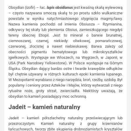
Obsydian (izofir) – łac.
lapis obsidianus
jest kwaśną skałą wylewową
– często nazywana smoczą skałą to po prostu szkło wulkaniczne
powstałe w wyniku natychmiastowego stygnięcia magmy/lawy.
Nazwa kamienia pochodzi od imienia Obsiusza – Rzymianina,
odkrywcy tej skały lub plemienia Obsius, zamieszkującego niegdyś
tereny obecnej Etiopii. Jest to minerał o barwie brunatnej,
ciemnoszarej, czarnej, niekiedy: oliwkowej, pomarańczowej,
czerwonej, złocistej a nawet niebieskawej. Barwa zależy od
obecności pigmentu hematytowego lub mikrokryształków
igiełkowych. Występuje we Włoszech, na Węgrzech, w Japonii, w
USA (Park Narodowy Yellowstone). W Polsce występuje na Górnym
Śląsku. Obsydian dający bardzo ostre i twarde krawędzie odłupków
był chętnie używany w różnych kulturach epoki kamienia łupanego.
W Mezopotamii wyrabiano z niego narzędzia, broń, rzeźby, ozdoby. Był
popularny i ceniony przez Azteków i Majów, którzy wytwarzali z niego
rytualne noże, groty strzał, zwierciadła. Niektórzy uważają, że
obsydian to kamień posiadający moc ochronną.
Jadeit – kamień naturalny
Jadeit – kamień półszlachetny naturalny przeświecającym lub
przezroczystym. Kamień naturalny z grupy krzemianów
łańcuchowych, tworzy zbite skupienia drobnoziarnistych kryształów