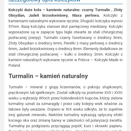
Kolczyki duże koła – kamienie naturalne: czarny Turmalin , Złoty
Obsydian, Jadeit brzoskwiniowy, Masa perłowa.
Kolczyki z
kamieniami naturalnymi wykonane ręcznie. Długość kolczyka wynosi
97mm. Bazę kolczyka stanowi drut pamięciowy miedziany. Kolczyki
wyposażone są w zapięcie typu bigle otwarte ze stali chirurgicznej
pozłacanej (sierpy). Turmalin czarny fasetowany o średnicy 3mm,
Złoty Obsydian o średnicy 6mm, Perełki z masy perłowej o średnicy
6mm, Jadeit brzoskwiniowy o średnicy 8mm. Elementy dodatkowe ze
stali chirurgicznej pozłacanej – kulki o średnicy 2mm. Kolczyki z
kamieni naturalnych wykonane ręcznie w Polsce – Kolczyki Made in
Poland.
Turmalin – kamień naturalny
Turmalin – minerał z grupy krzemianów, o pokroju słupkowym,
pręcikowym lub igiełkowym. Został odkryty na przełomie XVII i XVIII
wieku u wybrzeży Włoch przez holenderskich kupców, którzy zielone
turmaliny uznali za szmaragdy i przez cały kolejny wiek właśnie za
takowe były uważane. Dopiero w XIX wieku odkryto, że to zupełnie
inny gatunek minerału. Niektóre turmaliny wykazują optyczny efekt
kociego oka oraz zmianę barwy w zależności od polaryzacji światła.
Turmaliny po podgrzaniu przyciągają popiół, kurz i skrawki papieru.