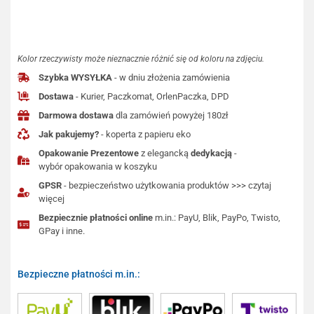
Kolor rzeczywisty może nieznacznie różnić się od koloru na zdjęciu.
Szybka WYSYŁKA
- w dniu złożenia zamówienia
Dostawa
- Kurier, Paczkomat, OrlenPaczka, DPD
Darmowa dostawa
dla zamówień powyżej 180zł
Jak pakujemy?
- koperta z papieru eko
Opakowanie Prezentowe
z elegancką
dedykacją
-
wybór opakowania w koszyku
GPSR
- bezpieczeństwo użytkowania produktów >>> czytaj
więcej
Bezpiecznie płatności online
m.in.: PayU, Blik, PayPo, Twisto,
GPay i inne.
Bezpieczne płatności m.in.: