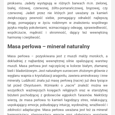
piroksenu. Jadeity występują w różnych barwach m.in. zielonej,
białej, różowej, czerwonej, żółto-pomarańczowej, brązowej, czy
czerwonej. Jadeit przez nie których jest uważany za kamień
zwiększający pewność siebie, pomagający odnaleźć najlepszą
drogę, pomagający w życiu rodzinnym w znalezieniu wspólnego
języka między pokoleniami, wzmacniający odwagę, sprawiedliwość,
współczucie, mądrość i skromność, dający też wewnętrzną
harmonię i cierpliwość.
Masa perłowa – minerał naturalny
Masa perłowa – pozyskiwana jest z muszli małży morskich, a
dokładniej z najbardziej wewnętrznej silnie opalizującej warstwy
muszli. Masa perłowa jest najczęściej w kolorze białym, złamanej
bieli i bladoróżowym. Jest naturalnym surowcem złożonym głównie z
węglanu wapnia o krystalizacji aragonitu, zawiera aminokwasy i inne
minerały. Ludzkość znała już masę perłową (nacre) już dwa tysiące
lat przed Chrystusem. Wzmianki o „nacre” znaleźć można we
wszystkich ważniejszych księgach religijnych oraz w starożytnej
biżuterii pochodzącej z grobowców egipskich faraonów. Niektórzy
wierzą, że masa perłowa to kamień łagodzący stres, relaksujący,
uspokajający emocje, pobudzający intuicję, wyobraźnię, wrażliwość i
zdolności adaptacyjne. Masa perłowa uważana jest też za minerał
harmonizujący, równoważący emocje oraz ułatwiający wyrażanie