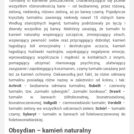
Turmaliny to kamienie półszlachetne, charakteryzujące się przede
wszystkim różnorodnością barw – od bezbarwnej, przez różową,
zieloną, niebieską, różowo zieloną, aż po barwę czarną. Pojedyncze
kryształy turmalinu zawierają niekiedy nawet 15 różnych barw.
Według starożytnych legend, turmaliny podróżowały po tęczy i
zbierały wszystkie jej barwy. Niektórzy uważają, że turmalin to
kamień naturalny wspierający szczęście, zmniejszający strach,
wspierający pewność siebie oraz przyciągający dobrobyt, kamień
łagodzący ból emocjonalny i destrukcyjne uczucia, kamień
łagodzący huśtawki nastrojów, uspokajający negatywne emocje,
wprowadzający współczucie i mądrość w kontaktach z innymi,
pomagający utrzymać równowagę psychiczną, ułatwiający
zasypianie i zapobiegający koszmarom, czarny turmalin uważany jest
też za kamień ochronny. Ciekawostką jest fakt, że różne odmiany
turmalinu posiadają różne nazwy w zależności od koloru, i tak:
Achroit
– bezbarwna odmiana turmalinu;
Rubelit
– czerwony
turmalin, tzw. „turmalin syberyjski”, „turmalin bordeaux”;
Drawit
–
turmalin w barwach: żółtobrunatnej, brunatnozielonej,
brunatnoczerwonej;
Indigolit
– ciemnoniebieski turmalin;
Verdelit
–
turmalin zielony we wszystkich odcieniach zieleni;
Schörl
– turmalin
czarny;
Syberyt
– turmalin w barwach od fioletowoczerwonej do
fioletowoniebieskiej.
Obsydian – kamień naturalny