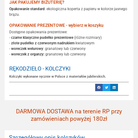
JAK PAKUJEMY BIŻUTERIĘ?
Opakowanie standard
: ekologiczna koperta z papieru w kolorze jasnego
brązu.
OPAKOWANIE PREZENTOWE - wybierz w koszyku
Dostępne opakowania prezentowe:
-
czarne klasyczne pudełko prezentowe
(różne rozmiary)
-
złote pudełko z czerwonym nadrukiem
kwiatowym
-
woreczek welurowy
: granatowy lub czerwony
-
woreczek z organzy:
granatowy lub czerwony
RĘKODZIEŁO - KOLCZYKI
Kolczyki wykonane ręcznie w Polsce z materiałów jubilerskich.
DARMOWA DOSTAWA na terenie RP przy
zamówieniach powyżej 180zł
Szczegółowy opis kolczyków