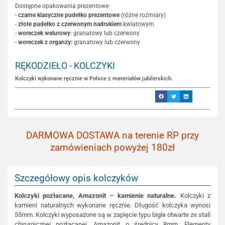
Dostępne opakowania prezentowe:
-
czarne klasyczne pudełko prezentowe
(różne rozmiary)
-
złote pudełko z czerwonym nadrukiem
kwiatowym
-
woreczek welurowy
: granatowy lub czerwony
-
woreczek z organzy:
granatowy lub czerwony
RĘKODZIEŁO - KOLCZYKI
Kolczyki wykonane ręcznie w Polsce z materiałów jubilerskich.
DARMOWA DOSTAWA na terenie RP przy
zamówieniach powyżej 180zł
Szczegółowy opis kolczyków
Kolczyki pozłacane, Amazonit – kamienie naturalne.
Kolczyki z
kamieni naturalnych wykonane ręcznie. Długość kolczyka wynosi
55mm. Kolczyki wyposażone są w zapięcie typu bigle otwarte ze stali
chirurgicznej pozłacanej. Amazonit o średnicy 8mm. Elementy