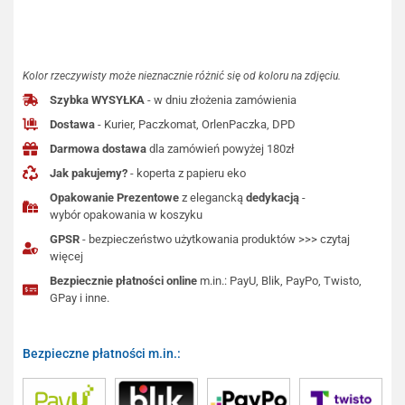
Kolor rzeczywisty może nieznacznie różnić się od koloru na zdjęciu.
Szybka WYSYŁKA
- w dniu złożenia zamówienia
Dostawa
- Kurier, Paczkomat, OrlenPaczka, DPD
Darmowa dostawa
dla zamówień powyżej 180zł
Jak pakujemy?
- koperta z papieru eko
Opakowanie Prezentowe
z elegancką
dedykacją
-
wybór opakowania w koszyku
GPSR
- bezpieczeństwo użytkowania produktów >>> czytaj
więcej
Bezpiecznie płatności online
m.in.: PayU, Blik, PayPo, Twisto,
GPay i inne.
Bezpieczne płatności m.in.: