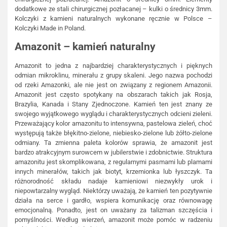
dodatkowe ze stali chirurgicznej pozłacanej – kulki o średnicy 3mm.
Kolczyki z kamieni naturalnych wykonane ręcznie w Polsce –
Kolczyki Made in Poland.
Amazonit – kamień naturalny
Amazonit to jedna z najbardziej charakterystycznych i pięknych
odmian mikroklinu, minerału z grupy skaleni. Jego nazwa pochodzi
od rzeki Amazonki, ale nie jest on związany z regionem Amazonii.
Amazonit jest często spotykany na obszarach takich jak Rosja,
Brazylia, Kanada i Stany Zjednoczone. Kamień ten jest znany ze
swojego wyjątkowego wyglądu i charakterystycznych odcieni zieleni.
Przeważający kolor amazonitu to intensywna, pastelowa zieleń, choć
występują także błękitno-zielone, niebiesko-zielone lub żółto-zielone
odmiany. Ta zmienna paleta kolorów sprawia, że amazonit jest
bardzo atrakcyjnym surowcem w jubilerstwie i zdobnictwie. Struktura
amazonitu jest skomplikowana, z regularnymi pasmami lub plamami
innych minerałów, takich jak biotyt, krzemionka lub łyszczyk. Ta
różnorodność składu nadaje kamieniowi niezwykły urok i
niepowtarzalny wygląd. Niektórzy uważają, że kamień ten pozytywnie
działa na serce i gardło, wspiera komunikację oraz równowagę
emocjonalną. Ponadto, jest on uważany za talizman szczęścia i
pomyślności. Według wierzeń, amazonit może pomóc w radzeniu