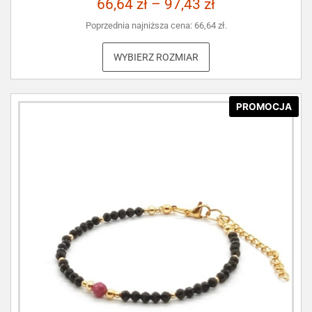
66,64
zł
–
97,43
zł
Poprzednia najniższa cena:
66,64
zł
.
WYBIERZ ROZMIAR
PROMOCJA