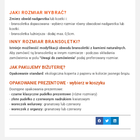
JAKI ROZMIAR WYBRAĆ?
Zmierz obwód nadgarstka
lub kostki i:
- bransoletka dopasowana - wybierz rozmiar równy obwodowi nadgarstka lub
kostki.
- bransoletka luźniejsza - dodaj max. 0,5cm.
INNY ROZMIAR BRANSOLETKI?
Istnieje możliwość modyfikacji obwodu bransoletki z kamieni naturalnych.
Aby zamówić tą bransoletkę w innym rozmiarze - podczas składania
zamówienia w polu
"Uwagi do zamówienia"
podaj preferowany rozmiar.
JAK PAKUJEMY BIŻUTERIĘ?
Opakowanie standard
: ekologiczna koperta z papieru w kolorze jasnego brązu.
OPAKOWANIE PREZENTOWE - wybierz w koszyku
Dostępne opakowania prezentowe:
-
czarne klasyczne pudełko prezentowe
(różne rozmiary)
-
złote pudełko z czerwonym nadrukiem
kwiatowym
-
woreczek welurowy
: granatowy lub czerwony
-
woreczek z organzy:
granatowy lub czerwony