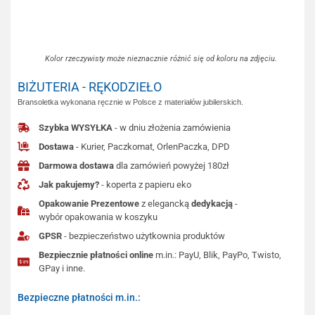
Kolor rzeczywisty może nieznacznie różnić się od koloru na zdjęciu.
BIŻUTERIA - RĘKODZIEŁO
Bransoletka wykonana ręcznie w Polsce z materiałów jubilerskich.
Szybka WYSYŁKA
- w dniu złożenia zamówienia
Dostawa
- Kurier, Paczkomat, OrlenPaczka, DPD
Darmowa dostawa
dla zamówień powyżej 180zł
Jak pakujemy?
- koperta z papieru eko
Opakowanie Prezentowe
z elegancką
dedykacją
-
wybór opakowania w koszyku
GPSR
- bezpieczeństwo użytkownia produktów
Bezpiecznie płatności online
m.in.: PayU, Blik, PayPo, Twisto,
GPay i inne.
Bezpieczne płatności m.in.: