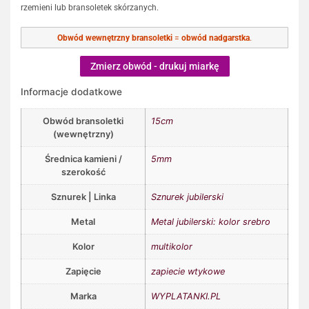
rzemieni lub bransoletek skórzanych.
Obwód wewnętrzny bransoletki
=
obwód nadgarstka
.
Zmierz obwód - drukuj miarkę
Informacje dodatkowe
Obwód bransoletki
15cm
(wewnętrzny)
Średnica kamieni /
5mm
szerokość
Sznurek | Linka
Sznurek jubilerski
Metal
Metal jubilerski: kolor srebro
Kolor
multikolor
Zapięcie
zapiecie wtykowe
Marka
WYPLATANKI.PL