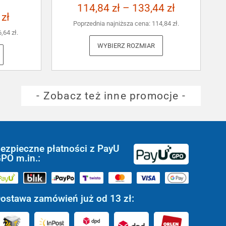
114,84
zł
–
133,44
zł
3
zł
Poprzednia najniższa cena:
114,84
zł
.
6,64
zł
.
WYBIERZ ROZMIAR
- Zobacz też inne promocje -
ezpieczne płatności z PayU
PO m.in.:
ostawa zamówień już od 13 zł: