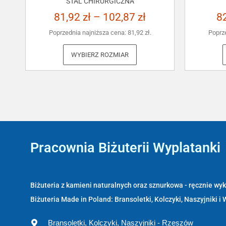
STAL CHIRURGICZNA
81,92
zł
–
102,87
zł
8
Poprzednia najniższa cena:
81,92
zł
.
Poprz
WYBIERZ ROZMIAR
Pracownia Biżuterii Wyplatanki
Wyplatanki.pl - Biżuteria ADIRE
Biżuteria z kamieni naturalnych oraz sznurkowa - ręcznie w
Biżuteria Made in Poland: Bransoletki, Kolczyki, Naszyjniki i 
Bransoletki, Kolczyki, Naszyjniki - Rzeszów