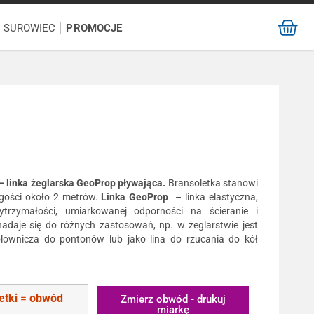
/ SUROWIEC
PROMOCJE
– linka żeglarska GeoProp pływająca.
Bransoletka stanowi
ugości około 2 metrów.
Linka GeoProp
– linka elastyczna,
rzymałości, umiarkowanej odporności na ścieranie i
adaje się do różnych zastosowań, np. w żeglarstwie jest
lownicza do pontonów lub jako lina do rzucania do kół
etki
=
obwód
Zmierz obwód - drukuj
miarkę