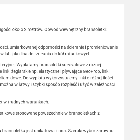
długości około 2 metrów. Obwód wewnętrzny bransoletki:
ości, umiarkowanej odporności na ścieranie i promieniowanie
 lub jako lina do rzucania do kół ratunkowych.
uteryjnej. Wyplatamy bransoletki survivalowe z różnej
inki żeglarskie np. elastyczne i pływające GeoProp, linki
oliamidowe. Do wyplotu wykorzystujemy linki o różnej ilości
 można w łatwy i szybki sposób rozpleść i użyć w zależności
wet w trudnych warunkach.
plastikowe stosowane powszechnie w bransoletkach z
da bransoletka jest unikatowa i inna. Szeroki wybór zarówno