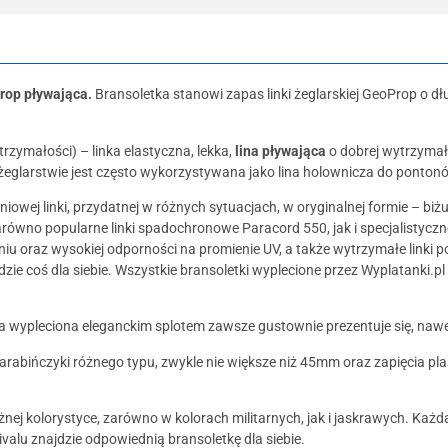
Prop pływająca.
Bransoletka stanowi zapas linki żeglarskiej GeoProp o 
rzymałości) – linka elastyczna, lekka,
lina pływająca
o dobrej wytrzymał
eglarstwie jest często wykorzystywana jako lina holownicza do pontonów
niowej linki, przydatnej w różnych sytuacjach, w oryginalnej formie – biż
równo popularne linki spadochronowe Paracord 550, jak i specjalistyczne l
niu oraz wysokiej odporności na promienie UV, a także wytrzymałe linki p
ie coś dla siebie. Wszystkie bransoletki wyplecione przez Wyplatanki.pl
wa wypleciona eleganckim splotem zawsze gustownie prezentuje się, na
karabińczyki różnego typu, zwykle nie większe niż 45mm oraz zapięcia 
żnej kolorystyce, zarówno w kolorach militarnych, jak i jaskrawych. Każ
vivalu znajdzie odpowiednią bransoletkę dla siebie.