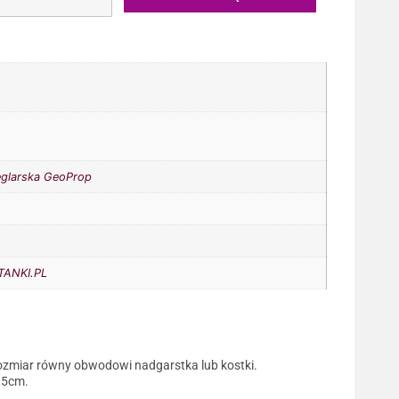
eglarska GeoProp
ANKI.PL
ozmiar równy obwodowi nadgarstka lub kostki.
0,5cm.