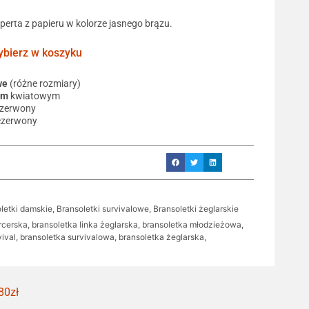
operta z papieru w kolorze jasnego brązu.
ierz w koszyku
we
(różne rozmiary)
em
kwiatowym
czerwony
czerwony
letki damskie
,
Bransoletki survivalowe
,
Bransoletki żeglarskie
rcerska
,
bransoletka linka żeglarska
,
bransoletka młodzieżowa
,
vival
,
bransoletka survivalowa
,
bransoletka żeglarska
,
80zł