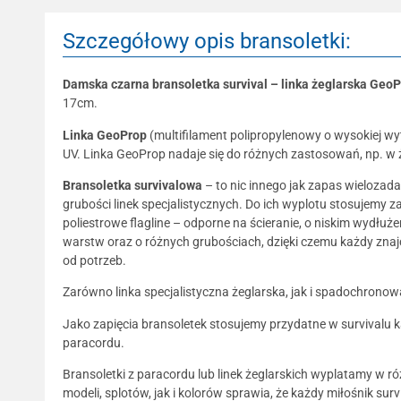
Szczegółowy opis bransoletki:
Damska czarna bransoletka survival – linka żeglarska Geo
17cm.
Linka GeoProp
(multifilament polipropylenowy o wysokiej wyt
UV. Linka GeoProp nadaje się do różnych zastosowań, np. w ż
Bransoletka survivalowa
– to nic innego jak zapas wielozada
grubości linek specjalistycznych. Do ich wyplotu stosujemy za
poliestrowe flagline – odporne na ścieranie, o niskim wydłuże
warstw oraz o różnych grubościach, dzięki czemu każdy znajdz
od potrzeb.
Zarówno linka specjalistyczna żeglarska, jak i spadochrono
Jako zapięcia bransoletek stosujemy przydatne w survivalu 
paracordu.
Bransoletki z paracordu lub linek żeglarskich wyplatamy w ró
modeli, splotów, jak i kolorów sprawia, że każdy miłośnik sur