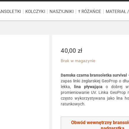
ANSOLETKI
KOLCZYKI
NASZYJNIKI
† RÓŻAŃCE
MATERIAŁ 
40,00
zł
Brak w magazynie
Damska czarna bransoletka survival 
zapas linki żeglarskiej GeoProp o dł
lekka,
lina pływająca
o dobrej wyt
promieniowanie UV. Linka GeoProp n
często wykorzystywana jako lina ho
ratunkowych.
Obwód wewnętrzny bransol
nadgarstka
.