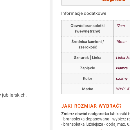
Informacje dodatkowe
Obwód bransoletki
17cm
(wewnętrzny)
Średnica kamieni /
16mm
szerokość
Sznurek | Linka
Linka ż
Zapięcie
klamra
Kolor
czarny
Marka
WYPLAT
jubilerskich.
JAKI ROZMIAR WYBRAĆ?
Zmierz obwód nadgarstka
lub kostki i:
- bransoletka dopasowana - wybierz r
- bransoletka luźniejsza - dodaj max. 