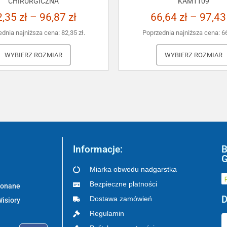
CHIRURGICZNA
KAM1109
2,35
zł
–
96,87
zł
66,64
zł
–
97,4
ednia najniższa cena:
82,35
zł
.
Poprzednia najniższa cena:
6
WYBIERZ ROZMIAR
WYBIERZ ROZMIAR
Informacje:
B
G
Miarka obwodu nadgarstka
Bezpieczne płatności
ykonane
D
Dostawa zamówień
Wisiory
Regulamin