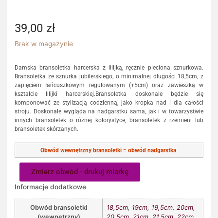
39,00
zł
Brak w magazynie
Damska bransoletka harcerska z lilijką, ręcznie pleciona sznurkowa.
Bransoletka ze sznurka jubilerskiego, o minimalnej długości 18,5cm, z
zapięciem łańcuszkowym regulowanym (+5cm) oraz zawieszką w
kształcie lilijki harcerskiej.Bransoletka doskonale będzie się
komponować ze stylizacją codzienną, jako kropka nad i dla całości
stroju. Doskonale wygląda na nadgarstku sama, jak i w towarzystwie
innych bransoletek o różnej kolorystyce, bransoletek z rzemieni lub
bransoletek skórzanych.
Obwód wewnętrzny bransoletki
=
obwód nadgarstka
.
Zmierz obwód - drukuj miarkę
Informacje dodatkowe
Obwód bransoletki
18,5cm
,
19cm
,
19,5cm
,
20cm
,
(wewnętrzny)
20,5cm
,
21cm
,
21,5cm
,
22cm
,