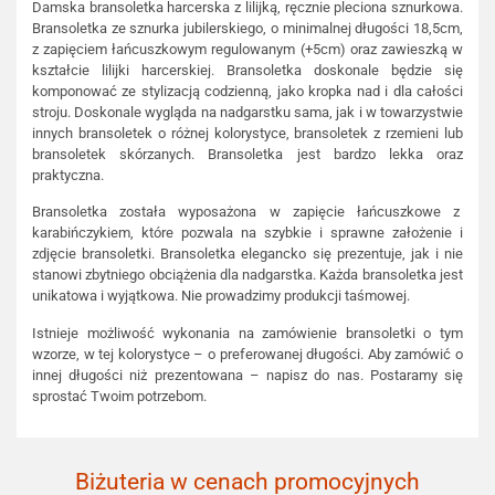
Damska bransoletka harcerska z lilijką, ręcznie pleciona sznurkowa.
Bransoletka ze sznurka jubilerskiego, o minimalnej długości 18,5cm,
z zapięciem łańcuszkowym regulowanym (+5cm) oraz zawieszką w
kształcie lilijki harcerskiej. Bransoletka doskonale będzie się
komponować ze stylizacją codzienną, jako kropka nad i dla całości
stroju. Doskonale wygląda na nadgarstku sama, jak i w towarzystwie
innych bransoletek o różnej kolorystyce, bransoletek z rzemieni lub
bransoletek skórzanych. Bransoletka jest bardzo lekka oraz
praktyczna.
Bransoletka została wyposażona w zapięcie łańcuszkowe z
karabińczykiem, które pozwala na szybkie i sprawne założenie i
zdjęcie bransoletki. Bransoletka elegancko się prezentuje, jak i nie
stanowi zbytniego obciążenia dla nadgarstka. Każda bransoletka jest
unikatowa i wyjątkowa. Nie prowadzimy produkcji taśmowej.
Istnieje możliwość wykonania na zamówienie bransoletki o tym
wzorze, w tej kolorystyce – o preferowanej długości. Aby zamówić o
innej długości niż prezentowana – napisz do nas. Postaramy się
sprostać Twoim potrzebom.
Biżuteria w cenach promocyjnych