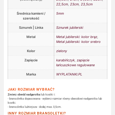
22,5cm
,
23cm
,
23,5cm
Średnica kamieni /
5mm
szerokość
Sznurek | Linka
Sznurek jubilerski
Metal
Metal jubilerski: kolor brąz
,
Metal jubilerski: kolor srebro
Kolor
zielony
Zapięcie
karabińczyk
,
zapięcie
łańcuszkowe regulowane
Marka
WYPLATANKI.PL
JAKI ROZMIAR WYBRAĆ?
Zmierz obwód nadgarstka
lub kostki i:
- bransoletka dopasowana - wybierz rozmiar równy obwodowi nadgarstka lub
kostki.
- bransoletka luźniejsza - dodaj max. 0,5cm.
INNY ROZMIAR BRANSOLETKI?