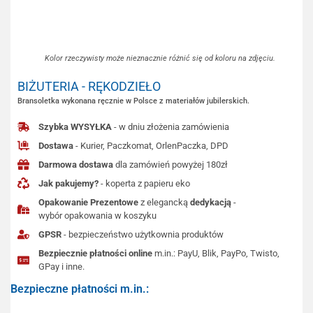
Kolor rzeczywisty może nieznacznie różnić się od koloru na zdjęciu.
BIŻUTERIA - RĘKODZIEŁO
Bransoletka wykonana ręcznie w Polsce z materiałów jubilerskich.
Szybka WYSYŁKA
- w dniu złożenia zamówienia
Dostawa
- Kurier, Paczkomat, OrlenPaczka, DPD
Darmowa dostawa
dla zamówień powyżej 180zł
Jak pakujemy?
- koperta z papieru eko
Opakowanie Prezentowe
z elegancką
dedykacją
-
wybór opakowania w koszyku
GPSR
- bezpieczeństwo użytkownia produktów
Bezpiecznie płatności online
m.in.: PayU, Blik, PayPo, Twisto,
GPay i inne.
Bezpieczne płatności m.in.: