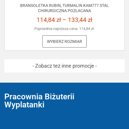
BRANSOLETKA RUBIN, TURMALIN KAM777 STAL
CHIRURGICZNA POZŁACANA
114,84
zł
–
133,44
zł
Poprzednia najniższa cena:
114,84
zł
.
WYBIERZ ROZMIAR
- Zobacz też inne promocje -
Pracownia Biżuterii
Wyplatanki
Wyplatanki.pl - Biżuteria ADIRE
Biżuteria z kamieni naturalnych