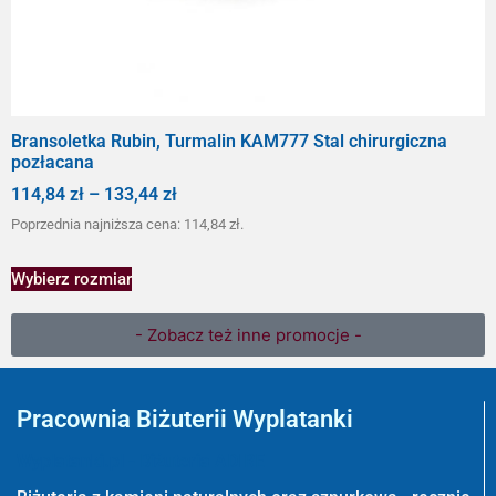
Bransoletka Rubin, Turmalin KAM777 Stal chirurgiczna
pozłacana
114,84
zł
–
133,44
zł
Poprzednia najniższa cena:
114,84
zł
.
Wybierz rozmiar
- Zobacz też inne promocje -
Pracownia Biżuterii Wyplatanki
Wyplatanki.pl - Biżuteria ADIRE