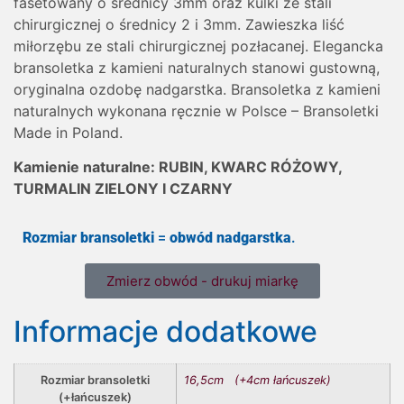
fasetowany o średnicy 3mm oraz kulki ze stali
chirurgicznej o średnicy 2 i 3mm. Zawieszka liść
miłorzębu ze stali chirurgicznej pozłacanej. Elegancka
bransoletka z kamieni naturalnych stanowi gustowną,
oryginalna ozdobę nadgarstka. Bransoletka z kamieni
naturalnych wykonana ręcznie w Polsce – Bransoletki
Made in Poland.
Kamienie naturalne: RUBIN,
KWARC RÓŻOWY,
TURMALIN ZIELONY I CZARNY
Rozmiar bransoletki
=
obwód nadgarstka
.
Zmierz obwód - drukuj miarkę
Informacje dodatkowe
Rozmiar bransoletki
16,5cm (+4cm łańcuszek)
(+łańcuszek)