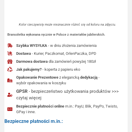
Kolor rzeczywisty może nieznacznie różnić się od koloru na zdjęciu.
Bransoletka wykonana ręcznie w Polsce z materiałów jubilerskich.
Szybka WYSYŁKA
- w dniu złożenia zamówienia
Dostawa
- Kurier, Paczkomat, OrlenPaczka, DPD
Darmowa dostawa
dla zamówień powyżej 180zł
Jak pakujemy?
- koperta z papieru eko
Opakowanie Prezentowe
z elegancką
dedykacją
-
wybór opakowania w koszyku
GPSR
- bezpieczeństwo użytkowania produktów >>>
czytaj więcej
Bezpiecznie płatności online
m.in.: PayU, Blik, PayPo, Twisto,
GPay i inne.
Bezpieczne płatności m.in.: