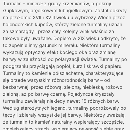
Turmalin – minerał z grupy krzemianów, o pokroju
słupkowym, pręcikowym lub igiełkowym. Został odkryty
na przełomie XVII i XVIII wieku u wybrzeży Włoch przez
holenderskich kupców, którzy zielone turmaliny uznali
za szmaragdy i przez cały kolejny wiek właśnie za
takowe były uważane. Dopiero w XIX wieku odkryto, że
to zupełnie inny gatunek minerału. Niektóre turmaliny
wykazują optyczny efekt kociego oka oraz zmianę
barwy w zależności od polaryzacji światła. Turmaliny po
podgrzaniu przyciągają popiół, kurz i skrawki papieru.
Turmaliny to kamienie półszlachetne, charakteryzujące
się przede wszystkim różnorodnością barw – od
bezbarwnej, przez różową, zieloną, niebieską, różowo
zieloną, aż po barwę czarną. Pojedyncze kryształy
turmalinu zawierają niekiedy nawet 15 różnych barw.
Według starożytnych legend, turmaliny podróżowały po
tęczy i zbierały wszystkie jej barwy. Niektórzy uważają,
że turmalin to kamień naturalny wspierający szczęście,
zmniejszający strach, wspierający pewność siebie oraz