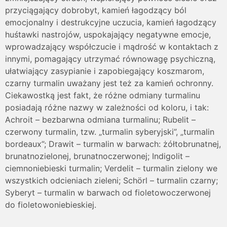
przyciągający dobrobyt, kamień łagodzący ból
emocjonalny i destrukcyjne uczucia, kamień łagodzący
huśtawki nastrojów, uspokajający negatywne emocje,
wprowadzający współczucie i mądrość w kontaktach z
innymi, pomagający utrzymać równowagę psychiczną,
ułatwiający zasypianie i zapobiegający koszmarom,
czarny turmalin uważany jest też za kamień ochronny.
Ciekawostką jest fakt, że różne odmiany turmalinu
posiadają różne nazwy w zależności od koloru, i tak:
Achroit – bezbarwna odmiana turmalinu; Rubelit –
czerwony turmalin, tzw. „turmalin syberyjski”, „turmalin
bordeaux”; Drawit – turmalin w barwach: żółtobrunatnej,
brunatnozielonej, brunatnoczerwonej; Indigolit –
ciemnoniebieski turmalin; Verdelit – turmalin zielony we
wszystkich odcieniach zieleni; Schörl – turmalin czarny;
Syberyt – turmalin w barwach od fioletowoczerwonej
do fioletowoniebieskiej.