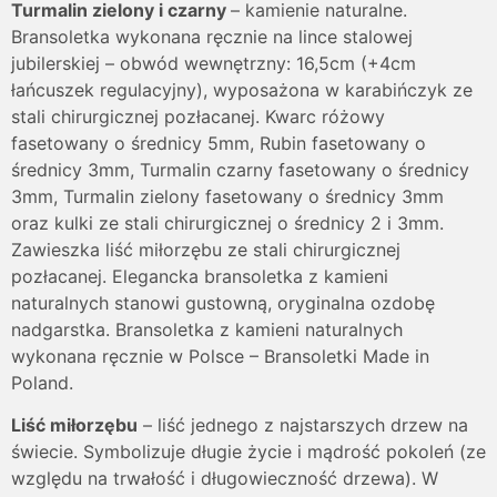
Turmalin zielony i czarny
– kamienie naturalne.
Bransoletka wykonana ręcznie na lince stalowej
jubilerskiej – obwód wewnętrzny: 16,5cm (+4cm
łańcuszek regulacyjny), wyposażona w karabińczyk ze
stali chirurgicznej pozłacanej. Kwarc różowy
fasetowany o średnicy 5mm, Rubin fasetowany o
średnicy 3mm, Turmalin czarny fasetowany o średnicy
3mm, Turmalin zielony fasetowany o średnicy 3mm
oraz kulki ze stali chirurgicznej o średnicy 2 i 3mm.
Zawieszka liść miłorzębu ze stali chirurgicznej
pozłacanej. Elegancka bransoletka z kamieni
naturalnych stanowi gustowną, oryginalna ozdobę
nadgarstka. Bransoletka z kamieni naturalnych
wykonana ręcznie w Polsce – Bransoletki Made in
Poland.
Liść miłorzębu
– liść jednego z najstarszych drzew na
świecie. Symbolizuje długie życie i mądrość pokoleń (ze
względu na trwałość i długowieczność drzewa). W