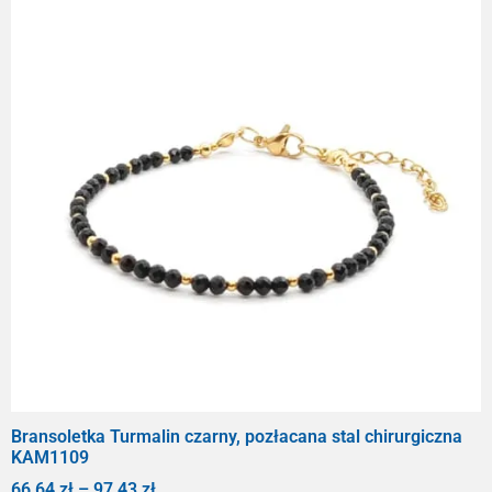
Bransoletka Turmalin czarny, pozłacana stal chirurgiczna
KAM1109
66,64
zł
–
97,43
zł