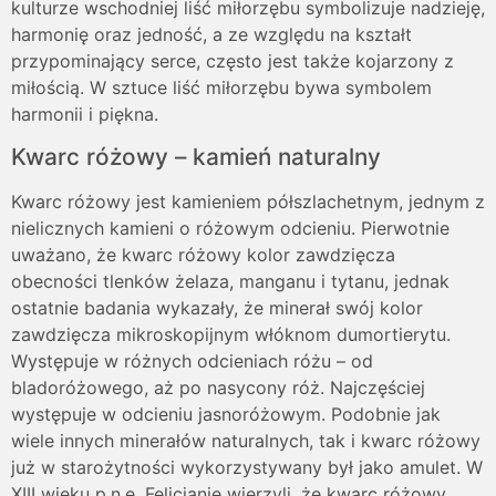
kulturze wschodniej liść miłorzębu symbolizuje nadzieję,
harmonię oraz jedność, a ze względu na kształt
przypominający serce, często jest także kojarzony z
miłością. W sztuce liść miłorzębu bywa symbolem
harmonii i piękna.
Kwarc różowy – kamień naturalny
Kwarc różowy jest kamieniem półszlachetnym, jednym z
nielicznych kamieni o różowym odcieniu. Pierwotnie
uważano, że kwarc różowy kolor zawdzięcza
obecności tlenków żelaza, manganu i tytanu, jednak
ostatnie badania wykazały, że minerał swój kolor
zawdzięcza mikroskopijnym włóknom dumortierytu.
Występuje w różnych odcieniach różu – od
bladoróżowego, aż po nasycony róż. Najczęściej
występuje w odcieniu jasnoróżowym. Podobnie jak
wiele innych minerałów naturalnych, tak i kwarc różowy
już w starożytności wykorzystywany był jako amulet. W
XIII wieku p.n.e. Felicjanie wierzyli, że kwarc różowy