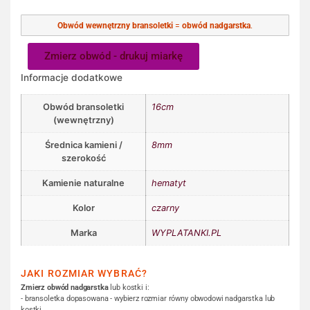
Obwód wewnętrzny bransoletki
=
obwód nadgarstka
.
Zmierz obwód - drukuj miarkę
Informacje dodatkowe
Obwód bransoletki
16cm
(wewnętrzny)
Średnica kamieni /
8mm
szerokość
Kamienie naturalne
hematyt
Kolor
czarny
Marka
WYPLATANKI.PL
JAKI ROZMIAR WYBRAĆ?
Zmierz obwód nadgarstka
lub kostki i:
- bransoletka dopasowana - wybierz rozmiar równy obwodowi nadgarstka lub
kostki.