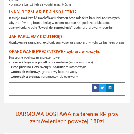
- bransoletka luźniejsza - dodaj max. 0,5cm.
INNY ROZMIAR BRANSOLETKI?
Istnieje możliwość modyfikacji obwodu bransoletki z kamieni naturalnych.
Aby zamówić tą bransoletkę w innym rozmiarze - podczas składania
zamówienia w polu
"Uwagi do zamówienia"
podaj preferowany rozmiar.
JAK PAKUJEMY BIŻUTERIĘ?
Opakowanie standard
: ekologiczna koperta z papieru w kolorze jasnego brązu.
OPAKOWANIE PREZENTOWE - wybierz w koszyku
Dostępne opakowania prezentowe:
-
czarne klasyczne pudełko prezentowe
(różne rozmiary)
-
złote pudełko z czerwonym nadrukiem
kwiatowym
-
woreczek welurowy
: granatowy lub czerwony
-
woreczek z organzy:
granatowy lub czerwony
DARMOWA DOSTAWA na terenie RP przy
zamówieniach powyżej 180zł