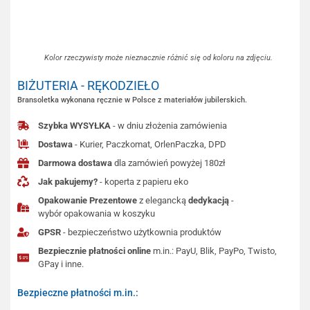
Kolor rzeczywisty może nieznacznie różnić się od koloru na zdjęciu.
BIŻUTERIA - RĘKODZIEŁO
Bransoletka wykonana ręcznie w Polsce z materiałów jubilerskich.
Szybka WYSYŁKA
- w dniu złożenia zamówienia
Dostawa
- Kurier, Paczkomat, OrlenPaczka, DPD
Darmowa dostawa
dla zamówień powyżej 180zł
Jak pakujemy?
- koperta z papieru eko
Opakowanie Prezentowe
z elegancką
dedykacją
-
wybór opakowania w koszyku
GPSR
- bezpieczeństwo użytkownia produktów
Bezpiecznie płatności online
m.in.: PayU, Blik, PayPo, Twisto,
GPay i inne.
Bezpieczne płatności m.in.: