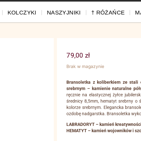
KOLCZYKI
NASZYJNIKI
† RÓŻAŃCE
M
79,00
zł
Brak w magazynie
Bransoletka z koliberkiem ze stali
srebrnym – kamienie naturalne pół
ręcznie na elastycznej żyłce jubile
średnicy 8,5mm, hematyt srebrny o śr
kolorze srebrnym. Elegancka bransol
ozdobę nadgarstka. Bransoletka wykon
LABRADORYT – kamień kreatywności, 
HEMATYT – kamień wojowników i szc