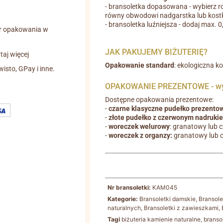
- bransoletka dopasowana - wybierz r
równy obwodowi nadgarstka lub kostk
- bransoletka luźniejsza - dodaj max. 
r opakowania w
JAK PAKUJEMY BIŻUTERIĘ?
aj więcej
Opakowanie standard
: ekologiczna k
wisto, GPay i inne.
OPAKOWANIE PREZENTOWE - wyb
Dostępne opakowania prezentowe:
-
czarne klasyczne pudełko prezento
-
złote pudełko z czerwonym nadruki
-
woreczek welurowy
: granatowy lub 
-
woreczek z organzy:
granatowy lub 
Nr bransoletki:
KAM045
Kategorie:
Bransoletki damskie
,
Bransole
naturalnych
,
Bransoletki z zawieszkami
,
Tagi
biżuteria kamienie naturalne
,
branso