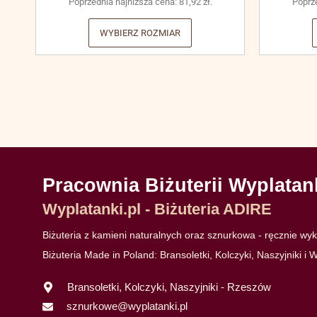
Poprzednia najniższa cena:
81,92
zł
.
Poprz
WYBIERZ ROZMIAR
Pracownia Biżuterii Wyplatan
Wyplatanki.pl - Biżuteria ADIRE
Biżuteria z kamieni naturalnych oraz sznurkowa - ręcznie w
Biżuteria Made in Poland: Bransoletki, Kolczyki, Naszyjniki i W
Bransoletki, Kolczyki, Naszyjniki - Rzeszów
sznurkowe@wyplatanki.pl