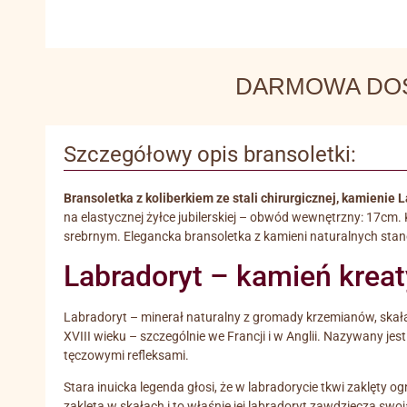
DARMOWA DOSTA
Szczegółowy opis bransoletki:
Bransoletka z koliberkiem ze stali chirurgicznej, kamienie
na elastycznej żyłce jubilerskiej – obwód wewnętrzny: 17cm. 
srebrnym. Elegancka bransoletka z kamieni naturalnych stan
Labradoryt – kamień kreat
Labradoryt – minerał naturalny z gromady krzemianów, skała
XVIII wieku – szczególnie we Francji i w Anglii. Nazywany jes
tęczowymi refleksami.
Stara inuicka legenda głosi, że w labradorycie tkwi zaklęty o
zaklęta w skałach i to właśnie jej labradoryt zawdzięcza swoj