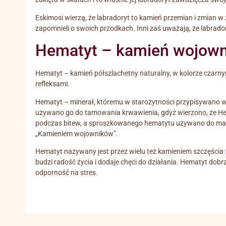
Eskimosi wierzą, że labradoryt to kamień przemian i zmian 
zapomnieli o swoich przodkach. Inni zaś uważają, że labrador
Hematyt – kamień wojowni
Hematyt – kamień półszlachetny naturalny, w kolorze czarny
refleksami.
Hematyt – minerał, któremu w starożytności przypisywano wi
używano go do tamowania krwawienia, gdyż wierzono, że Hema
podczas bitew, a sproszkowanego hematytu używano do malo
„Kamieniem wojowników”.
Hematyt nazywany jest przez wielu też kamieniem szczęścia: 
budzi radość życia i dodaje chęci do działania. Hematyt do
odporność na stres.