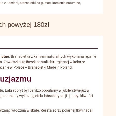
tka z kamieni
,
bransoletki na gumce
,
kamienie naturalne
,
a
 powyżej 180zł
chetne
. Bransoletka z kamieni naturalnych wykonana ręcznie
 Zawieszka koliberek ze stali chirurgicznej w kolorze
cznie w Polsce – Bransoletki Made in Poland.
ntuzjazmu
. Labradoryt był bardzo popularny w jubilerstwie już w
ego odmiany wykazują efekt labradoryzacji tj. połyskliwości
erzając włócznią w skałę. Reszta zorzy polarnej tkwi nadal