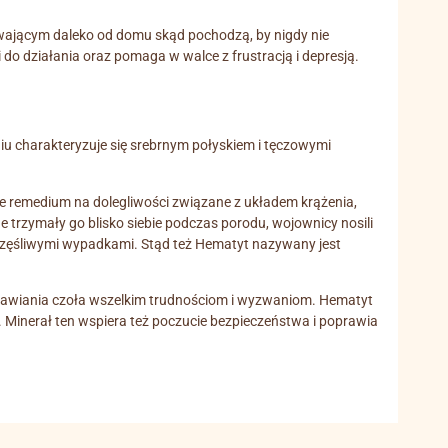
ywającym daleko od domu skąd pochodzą, by nigdy nie
 do działania oraz pomaga w walce z frustracją i depresją.
u charakteryzuje się srebrnym połyskiem i tęczowymi
ze remedium na dolegliwości związane z układem krążenia,
trzymały go blisko siebie podczas porodu, wojownicy nosili
częśliwymi wypadkami. Stąd też Hematyt nazywany jest
o stawiania czoła wszelkim trudnościom i wyzwaniom. Hematyt
 Minerał ten wspiera też poczucie bezpieczeństwa i poprawia