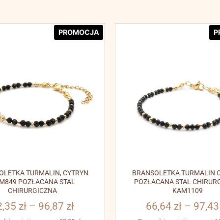
PROMOCJA
P
OLETKA TURMALIN, CYTRYN
BRANSOLETKA TURMALIN C
M849 POZŁACANA STAL
POZŁACANA STAL CHIRUR
CHIRURGICZNA
KAM1109
2,35
zł
–
96,87
zł
66,64
zł
–
97,4