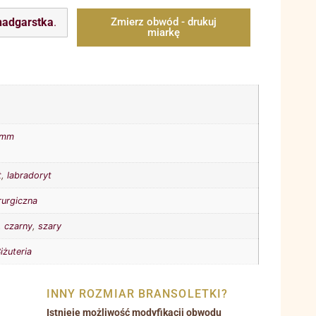
nadgarstka
.
Zmierz obwód - drukuj
miarkę
8mm
t
,
labradoryt
rurgiczna
,
czarny
,
szary
iżuteria
INNY ROZMIAR BRANSOLETKI?
Istnieje możliwość modyfikacji obwodu