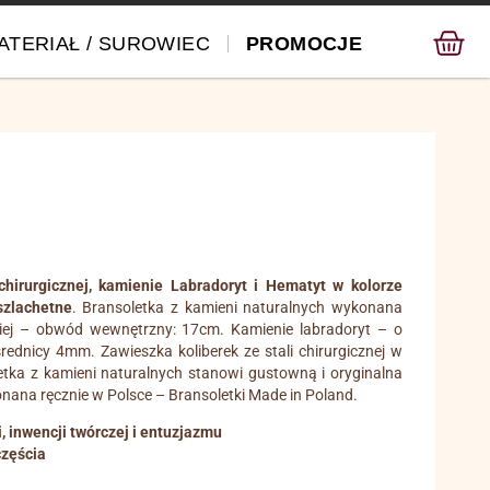
ATERIAŁ / SUROWIEC
PROMOCJE
 chirurgicznej, kamienie Labradoryt i Hematyt w kolorze
szlachetne
. Bransoletka z kamieni naturalnych wykonana
rskiej – obwód wewnętrzny: 17cm. Kamienie labradoryt – o
ednicy 4mm. Zawieszka koliberek ze stali chirurgicznej w
etka z kamieni naturalnych stanowi gustowną i oryginalna
ana ręcznie w Polsce – Bransoletki Made in Poland.
inwencji twórczej i entuzjazmu
zęścia