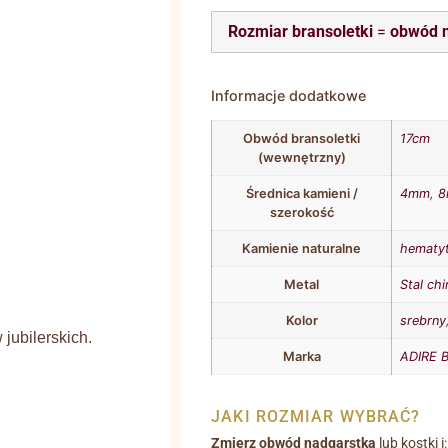
Rozmiar bransoletki
=
obwód 
Informacje dodatkowe
Obwód bransoletki
17cm
(wewnętrzny)
Średnica kamieni /
4mm
,
szerokość
Kamienie naturalne
hematy
Metal
Stal chi
Kolor
srebrny
jubilerskich.
Marka
ADIRE B
JAKI ROZMIAR WYBRAĆ?
Zmierz obwód nadgarstka
lub kostki i: