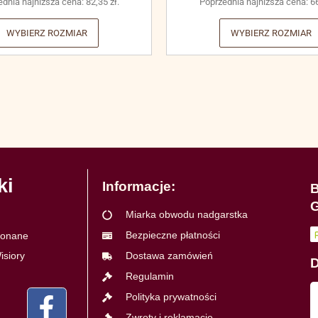
ednia najniższa cena:
82,35
zł
.
Poprzednia najniższa cena:
6
WYBIERZ ROZMIAR
WYBIERZ ROZMIAR
ki
Informacje:
B
G
Miarka obwodu nadgarstka
Bezpieczne płatności
ykonane
isiory
Dostawa zamówień
D
Regulamin
Polityka prywatności
Zwroty i reklamacje