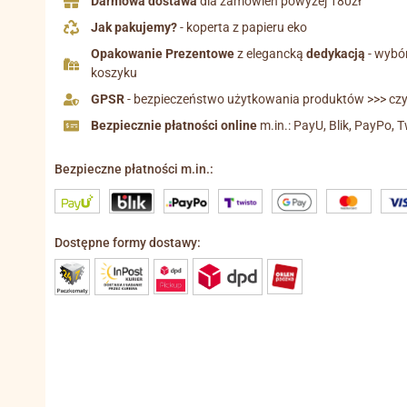
Darmowa dostawa
dla zamówień powyżej 180zł
Jak pakujemy?
- koperta z papieru eko
Opakowanie Prezentowe
z elegancką
dedykacją
- wybó
koszyku
GPSR
- bezpieczeństwo użytkowania produktów >>> czyt
Bezpiecznie płatności online
m.in.: PayU, Blik, PayPo, T
Bezpieczne płatności m.in.:
Dostępne formy dostawy: