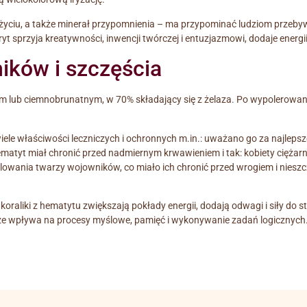
w życiu, a także minerał przypomnienia – ma przypominać ludziom przeb
yt sprzyja kreatywności, inwencji twórczej i entuzjazmowi, dodaje energii
ków i szczęścia
m lub ciemnobrunatnym, w 70% składający się z żelaza. Po wypolerowani
ele właściwości leczniczych i ochronnych m.in.: uważano go za najleps
tyt miał chronić przed nadmiernym krwawieniem i tak: kobiety ciężarne 
wania twarzy wojowników, co miało ich chronić przed wrogiem i niesz
koraliki z hematytu zwiększają pokłady energii, dodają odwagi i siły d
brze wpływa na procesy myślowe, pamięć i wykonywanie zadań logicznych.