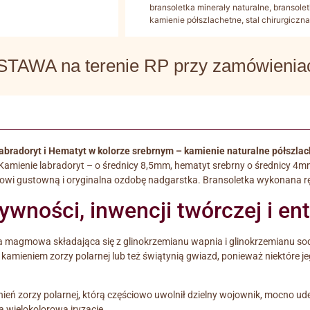
bransoletka minerały naturalne
,
bransole
kamienie półszlachetne
,
stal chirurgiczn
WA na terenie RP przy zamówieniach
 Labradoryt i Hematyt w kolorze srebrnym – kamienie naturalne półszla
Kamienie labradoryt – o średnicy 8,5mm, hematyt srebrny o średnicy 4mm.
owi gustowną i oryginalna ozdobę nadgarstka. Bransoletka wykonana rę
ywności, inwencji twórczej i e
 magmowa składająca się z glinokrzemianu wapnia i glinokrzemianu sodu
t kamieniem zorzy polarnej lub też świątynią gwiazd, ponieważ niektóre j
gnień zorzy polarnej, którą częściowo uwolnił dzielny wojownik, mocno ud
ą wielokolorową iryzację.