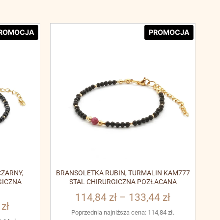
ROMOCJA
PROMOCJA
ZARNY,
BRANSOLETKA RUBIN, TURMALIN KAM777
GICZNA
STAL CHIRURGICZNA POZŁACANA
114,84
zł
–
133,44
zł
3
zł
Poprzednia najniższa cena:
114,84
zł
.