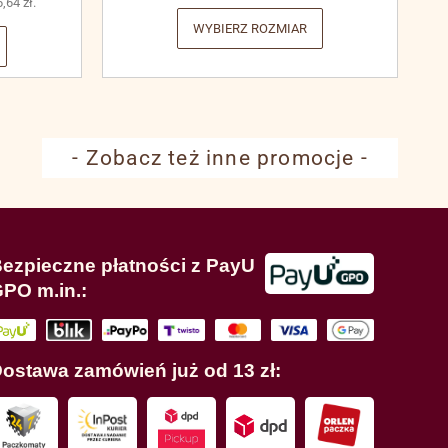
6,64
zł
.
WYBIERZ ROZMIAR
- Zobacz też inne promocje -
ezpieczne płatności z PayU
PO m.in.:
ostawa zamówień już od 13 zł: