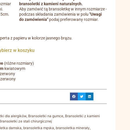
ozmiar
bransoletki z kamieni naturalnych.
i.
Aby zamówić tą bransoletkę w innym rozmiarze -
0,5cm.
podczas składania zamówienia w polu
"Uwagi
do zamówienia"
podaj preferowany rozmiar.
operta z papieru w kolorze jasnego brązu.
ierz w koszyku
we
(różne rozmiary)
em
kwiatowym
czerwony
czerwony
tki dla alergików
,
Bransoletki na gumce
,
Bransoletki z kamieni
Bransoletki ze stali chirurgicznej
letka damska
,
bransoletka męska
,
bransoletka minerały
,