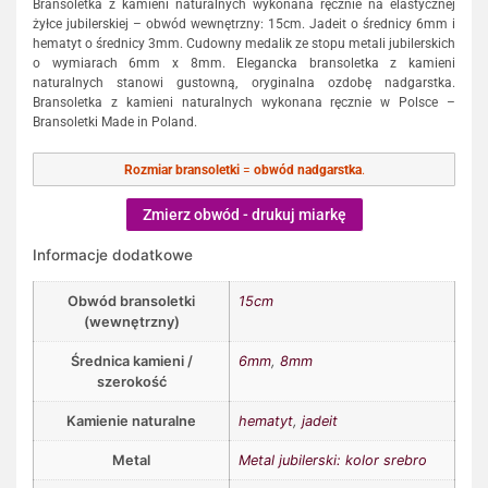
Bransoletka z kamieni naturalnych wykonana ręcznie na elastycznej
żyłce jubilerskiej – obwód wewnętrzny: 15cm. Jadeit o średnicy 6mm i
hematyt o średnicy 3mm. Cudowny medalik ze stopu metali jubilerskich
o wymiarach 6mm x 8mm. Elegancka bransoletka z kamieni
naturalnych stanowi gustowną, oryginalna ozdobę nadgarstka.
Bransoletka z kamieni naturalnych wykonana ręcznie w Polsce –
Bransoletki Made in Poland.
Rozmiar bransoletki
=
obwód nadgarstka
.
Zmierz obwód - drukuj miarkę
Informacje dodatkowe
Obwód bransoletki
15cm
(wewnętrzny)
Średnica kamieni /
6mm
,
8mm
szerokość
Kamienie naturalne
hematyt
,
jadeit
Metal
Metal jubilerski: kolor srebro