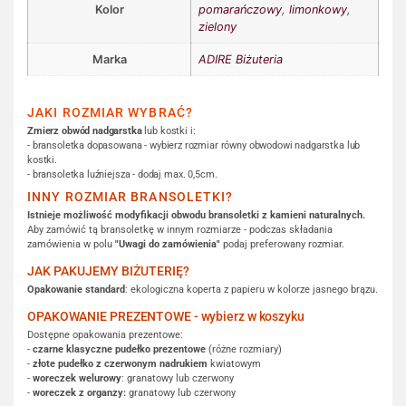
Kolor
pomarańczowy
,
limonkowy
,
zielony
Marka
ADIRE Biżuteria
JAKI ROZMIAR WYBRAĆ?
Zmierz obwód nadgarstka
lub kostki i:
- bransoletka dopasowana - wybierz rozmiar równy obwodowi nadgarstka lub
kostki.
- bransoletka luźniejsza - dodaj max. 0,5cm.
INNY ROZMIAR BRANSOLETKI?
Istnieje możliwość modyfikacji obwodu bransoletki z kamieni naturalnych.
Aby zamówić tą bransoletkę w innym rozmiarze - podczas składania
zamówienia w polu
"Uwagi do zamówienia"
podaj preferowany rozmiar.
JAK PAKUJEMY BIŻUTERIĘ?
Opakowanie standard
: ekologiczna koperta z papieru w kolorze jasnego brązu.
OPAKOWANIE PREZENTOWE - wybierz w koszyku
Dostępne opakowania prezentowe:
-
czarne klasyczne pudełko prezentowe
(różne rozmiary)
-
złote pudełko z czerwonym nadrukiem
kwiatowym
-
woreczek welurowy
: granatowy lub czerwony
-
woreczek z organzy:
granatowy lub czerwony