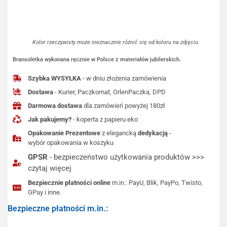
Kolor rzeczywisty może nieznacznie różnić się od koloru na zdjęciu.
Bransoletka wykonana ręcznie w Polsce z materiałów jubilerskich.
Szybka WYSYŁKA
- w dniu złożenia zamówienia
Dostawa
- Kurier, Paczkomat, OrlenPaczka, DPD
Darmowa dostawa
dla zamówień powyżej 180zł
Jak pakujemy?
- koperta z papieru eko
Opakowanie Prezentowe
z elegancką
dedykacją
-
wybór opakowania w koszyku
GPSR
- bezpieczeństwo użytkowania produktów >>>
czytaj więcej
Bezpiecznie płatności online
m.in.: PayU, Blik, PayPo, Twisto,
GPay i inne.
Bezpieczne płatności m.in.: