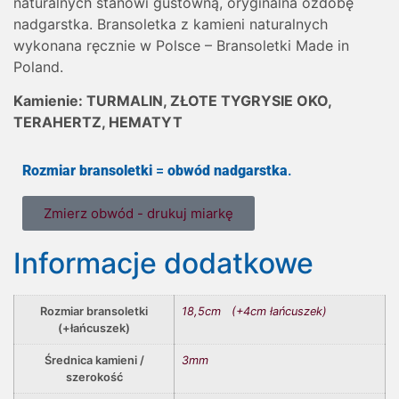
naturalnych stanowi gustowną, oryginalna ozdobę
nadgarstka. Bransoletka z kamieni naturalnych
wykonana ręcznie w Polsce – Bransoletki Made in
Poland.
Kamienie: TURMALIN, ZŁOTE TYGRYSIE OKO,
TERAHERTZ, HEMATYT
Rozmiar bransoletki
=
obwód nadgarstka
.
Zmierz obwód - drukuj miarkę
Informacje dodatkowe
Rozmiar bransoletki
18,5cm (+4cm łańcuszek)
(+łańcuszek)
Średnica kamieni /
3mm
szerokość