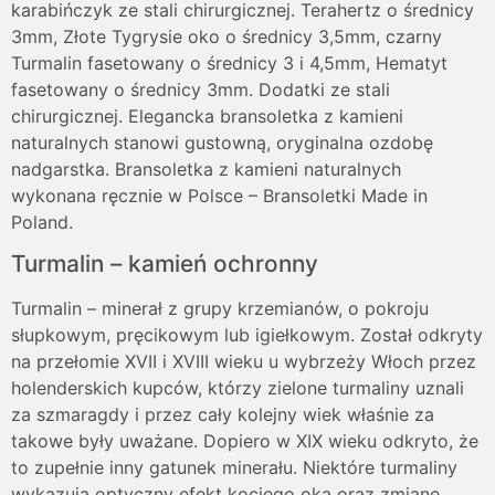
karabińczyk ze stali chirurgicznej. Terahertz o średnicy
3mm, Złote Tygrysie oko o średnicy 3,5mm, czarny
Turmalin fasetowany o średnicy 3 i 4,5mm, Hematyt
fasetowany o średnicy 3mm. Dodatki ze stali
chirurgicznej. Elegancka bransoletka z kamieni
naturalnych stanowi gustowną, oryginalna ozdobę
nadgarstka. Bransoletka z kamieni naturalnych
wykonana ręcznie w Polsce – Bransoletki Made in
Poland.
Turmalin – kamień ochronny
Turmalin – minerał z grupy krzemianów, o pokroju
słupkowym, pręcikowym lub igiełkowym. Został odkryty
na przełomie XVII i XVIII wieku u wybrzeży Włoch przez
holenderskich kupców, którzy zielone turmaliny uznali
za szmaragdy i przez cały kolejny wiek właśnie za
takowe były uważane. Dopiero w XIX wieku odkryto, że
to zupełnie inny gatunek minerału. Niektóre turmaliny
wykazują optyczny efekt kociego oka oraz zmianę