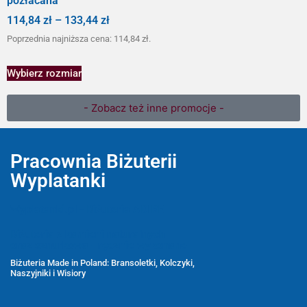
pozłacana
114,84
zł
–
133,44
zł
Poprzednia najniższa cena:
114,84
zł
.
Wybierz rozmiar
- Zobacz też inne promocje -
Pracownia Biżuterii
Wyplatanki
Wyplatanki.pl - Biżuteria ADIRE
Biżuteria z kamieni naturalnych
oraz sznurkowa - ręcznie wykonane
Biżuteria Made in Poland: Bransoletki, Kolczyki,
Naszyjniki i Wisiory