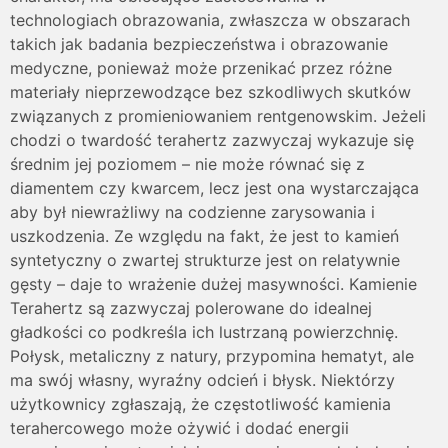
technologiach obrazowania, zwłaszcza w obszarach
takich jak badania bezpieczeństwa i obrazowanie
medyczne, ponieważ może przenikać przez różne
materiały nieprzewodzące bez szkodliwych skutków
związanych z promieniowaniem rentgenowskim. Jeżeli
chodzi o twardość terahertz zazwyczaj wykazuje się
średnim jej poziomem – nie może równać się z
diamentem czy kwarcem, lecz jest ona wystarczająca
aby był niewrażliwy na codzienne zarysowania i
uszkodzenia. Ze względu na fakt, że jest to kamień
syntetyczny o zwartej strukturze jest on relatywnie
gęsty – daje to wrażenie dużej masywności. Kamienie
Terahertz są zazwyczaj polerowane do idealnej
gładkości co podkreśla ich lustrzaną powierzchnię.
Połysk, metaliczny z natury, przypomina hematyt, ale
ma swój własny, wyraźny odcień i błysk. Niektórzy
użytkownicy zgłaszają, że częstotliwość kamienia
terahercowego może ożywić i dodać energii