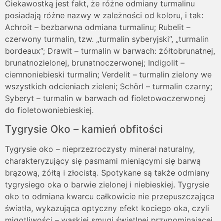
Ciekawostką jest fakt, że różne odmiany turmalinu
posiadają różne nazwy w zależności od koloru, i tak:
Achroit – bezbarwna odmiana turmalinu; Rubelit –
czerwony turmalin, tzw. „turmalin syberyjski”, „turmalin
bordeaux”; Drawit – turmalin w barwach: żółtobrunatnej,
brunatnozielonej, brunatnoczerwonej; Indigolit –
ciemnoniebieski turmalin; Verdelit – turmalin zielony we
wszystkich odcieniach zieleni; Schörl – turmalin czarny;
Syberyt – turmalin w barwach od fioletowoczerwonej
do fioletowoniebieskiej.
Tygrysie Oko – kamień obfitości
Tygrysie oko – nieprzezroczysty minerał naturalny,
charakteryzujący się pasmami mieniącymi się barwą
brązową, żółtą i złocistą. Spotykane są także odmiany
tygrysiego oka o barwie zielonej i niebieskiej. Tygrysie
oko to odmiana kwarcu całkowicie nie przepuszczająca
światła, wykazująca optyczny efekt kociego oka, czyli
migotliwości – wąskiej smugi świetlnej przypominającej