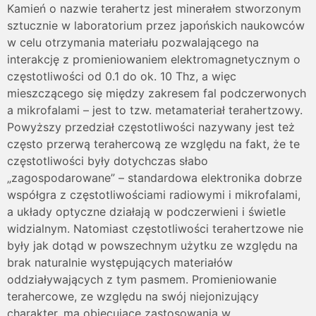
Kamień o nazwie terahertz jest minerałem stworzonym
sztucznie w laboratorium przez japońskich naukowców
w celu otrzymania materiału pozwalającego na
interakcję z promieniowaniem elektromagnetycznym o
częstotliwości od 0.1 do ok. 10 Thz, a więc
mieszczącego się między zakresem fal podczerwonych
a mikrofalami – jest to tzw. metamateriał terahertzowy.
Powyższy przedział częstotliwości nazywany jest też
często przerwą terahercową ze względu na fakt, że te
częstotliwości były dotychczas słabo
„zagospodarowane” – standardowa elektronika dobrze
współgra z częstotliwościami radiowymi i mikrofalami,
a układy optyczne działają w podczerwieni i świetle
widzialnym. Natomiast częstotliwości terahertzowe nie
były jak dotąd w powszechnym użytku ze względu na
brak naturalnie występujących materiałów
oddziaływających z tym pasmem. Promieniowanie
terahercowe, ze względu na swój niejonizujący
charakter, ma obiecujące zastosowania w