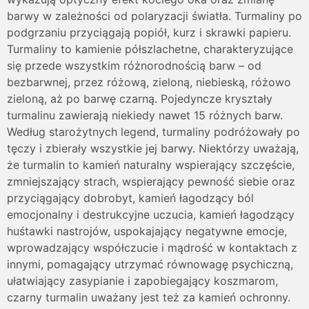
barwy w zależności od polaryzacji światła. Turmaliny po
podgrzaniu przyciągają popiół, kurz i skrawki papieru.
Turmaliny to kamienie półszlachetne, charakteryzujące
się przede wszystkim różnorodnością barw – od
bezbarwnej, przez różową, zieloną, niebieską, różowo
zieloną, aż po barwę czarną. Pojedyncze kryształy
turmalinu zawierają niekiedy nawet 15 różnych barw.
Według starożytnych legend, turmaliny podróżowały po
tęczy i zbierały wszystkie jej barwy. Niektórzy uważają,
że turmalin to kamień naturalny wspierający szczęście,
zmniejszający strach, wspierający pewność siebie oraz
przyciągający dobrobyt, kamień łagodzący ból
emocjonalny i destrukcyjne uczucia, kamień łagodzący
huśtawki nastrojów, uspokajający negatywne emocje,
wprowadzający współczucie i mądrość w kontaktach z
innymi, pomagający utrzymać równowagę psychiczną,
ułatwiający zasypianie i zapobiegający koszmarom,
czarny turmalin uważany jest też za kamień ochronny.