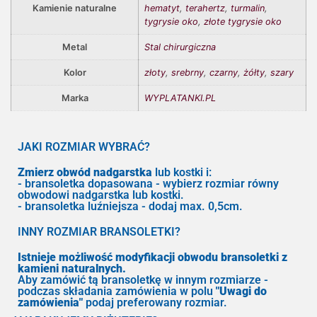
Kamienie naturalne
hematyt
,
terahertz
,
turmalin
,
tygrysie oko
,
złote tygrysie oko
Metal
Stal chirurgiczna
Kolor
złoty
,
srebrny
,
czarny
,
żółty
,
szary
Marka
WYPLATANKI.PL
JAKI ROZMIAR WYBRAĆ?
Zmierz obwód nadgarstka
lub kostki i:
- bransoletka dopasowana - wybierz rozmiar równy
obwodowi nadgarstka lub kostki.
- bransoletka luźniejsza - dodaj max. 0,5cm.
INNY ROZMIAR BRANSOLETKI?
Istnieje możliwość modyfikacji obwodu bransoletki z
kamieni naturalnych.
Aby zamówić tą bransoletkę w innym rozmiarze -
podczas składania zamówienia w polu
"Uwagi do
zamówienia"
podaj preferowany rozmiar.