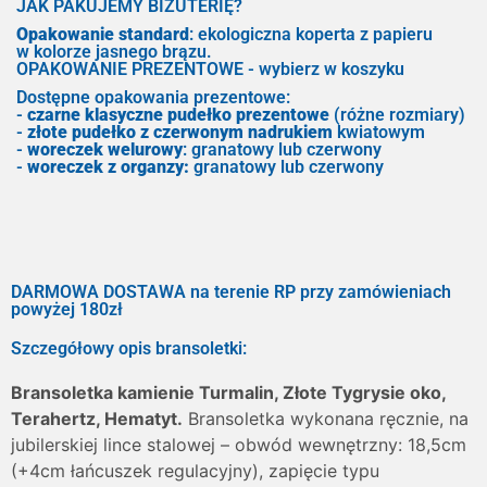
JAK PAKUJEMY BIŻUTERIĘ?
Opakowanie standard
: ekologiczna koperta z papieru
w kolorze jasnego brązu.
OPAKOWANIE PREZENTOWE - wybierz w koszyku
Dostępne opakowania prezentowe:
-
czarne klasyczne pudełko prezentowe
(różne rozmiary)
-
złote pudełko z czerwonym nadrukiem
kwiatowym
-
woreczek welurowy
: granatowy lub czerwony
-
woreczek z organzy:
granatowy lub czerwony
DARMOWA DOSTAWA na terenie RP przy zamówieniach
powyżej 180zł
Szczegółowy opis bransoletki:
Bransoletka kamienie Turmalin, Złote Tygrysie oko,
Terahertz, Hematyt.
Bransoletka wykonana ręcznie, na
jubilerskiej lince stalowej – obwód wewnętrzny: 18,5cm
(+4cm łańcuszek regulacyjny), zapięcie typu