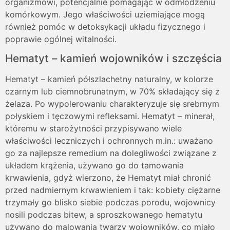
organizmowi, potencjalnie pomagając w odmłodzeniu
komórkowym. Jego właściwości uziemiające mogą
również pomóc w detoksykacji układu fizycznego i
poprawie ogólnej witalności.
Hematyt – kamień wojowników i szczęścia
Hematyt – kamień półszlachetny naturalny, w kolorze
czarnym lub ciemnobrunatnym, w 70% składający się z
żelaza. Po wypolerowaniu charakteryzuje się srebrnym
połyskiem i tęczowymi refleksami. Hematyt – minerał,
któremu w starożytności przypisywano wiele
właściwości leczniczych i ochronnych m.in.: uważano
go za najlepsze remedium na dolegliwości związane z
układem krążenia, używano go do tamowania
krwawienia, gdyż wierzono, że Hematyt miał chronić
przed nadmiernym krwawieniem i tak: kobiety ciężarne
trzymały go blisko siebie podczas porodu, wojownicy
nosili podczas bitew, a sproszkowanego hematytu
używano do malowania twarzy wojowników, co miało