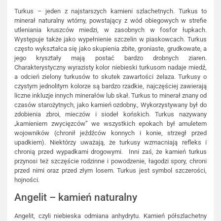
Turkus – jeden z najstarszych kamieni szlachetnych. Turkus to
minerał naturalny wtórny, powstający z wód obiegowych w strefie
utleniania kruszców miedzi, w zasobnych w fosfor łupkach.
Występuje także jako wypełnienie szczelin w piaskowcach. Turkus
często wykształca się jako skupienia zbite, groniaste, grudkowate, a
jego kryształy mają postać bardzo drobnych ziaren.
Charakterystyczny wyrazisty kolor niebieski turkusom nadaje miedź,
a odcień zielony turkusów to skutek zawartości żelaza. Turkusy o
czystym jednolitym kolorze są bardzo rzadkie, najczęściej zawierają
liczne inkluzje innych minerałów lub skał. Turkus to minerał znany od
czasów starożytnych, jako kamień ozdobny., Wykorzystywany był do
zdobienia zbroi, mieczów i siodeł końskich. Turkus nazywany
„kamieniem zwycięzców” we wszystkich epokach był amuletem
wojowników (chronił jeźdźców konnych i konie, strzegł przed
upadkiem). Niektórzy uważają, że turkusy wzmacniają refleks i
chronią przed wypadkami drogowymi. Inni zaś, że kamień turkus
przynosi też szczęście rodzinne i powodzenie, łagodzi spory, chroni
przed nimi oraz przed złym losem. Turkus jest symbol szczerości,
hojności.
Angelit – kamień naturalny
Angelit, czyli niebieska odmiana anhydrytu. Kamień półszlachetny