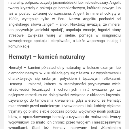
naturalny, półprzezroczysty jasnoniebieski lub niebieskoszary. Angelit
tworzy kryształy o pokroju grubotabliczkowym, krótkosłupowym lub
też w postaci zbliżonej do sześcianu. Angelit to minerał odkryty w
1989r., występuje tylko w Peru. Nazwa Angelitu pochodzi od
angielskiego słowa „angel” – anioł. Niektórzy uważają, że minerał
ten przywołuje „anielski spokój”, uspokaja emocje, łagodzi stany
stresowe, zwiększa wiarę w siebie, pomaga w osiągnięciu
wewnętrznego spokoju i cierpliwości, a także wspomaga intuicję i
komunikację.
Hematyt – kamień naturalny
Hematyt – kamień półszlachetny naturalny, w kolorze czarnym lub
ciemnobrunatnym, w 70% składający się z żelaza. Po wypolerowaniu
charakteryzuje się srebrnym połyskiem i tęczowymi refleksami.
Hematyt – minerał, któremu w starożytności przypisywano wiele
właściwości leczniczych i ochronnych m.in.: uważano go za
najlepsze remedium na dolegliwości związane z układem krążenia,
używano go do tamowania krwawienia, gdyż wierzono, że Hematyt
miał chronić przed nadmiernym krwawieniem i tak: kobiety ciężarne
trzymały go blisko siebie podczas porodu, wojownicy nosili podczas
bitew, a sproszkowanego hematytu używano do malowania twarzy
wojowników, co miało ich chronić przed wrogiem i nieszczęśliwymi
wypadkami. Stąd też Hematyt nazywany jest „Kamieniem