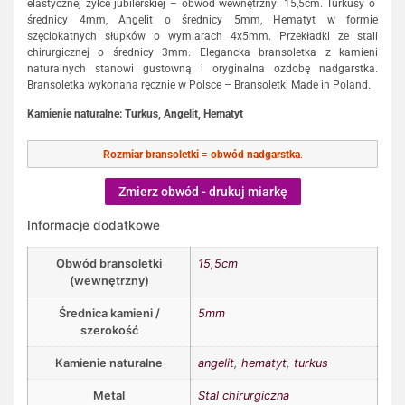
elastycznej żyłce jubilerskiej – obwód wewnętrzny: 15,5cm. Turkusy o
średnicy 4mm, Angelit o średnicy 5mm, Hematyt w formie
szęciokatnych słupków o wymiarach 4x5mm. Przekładki ze stali
chirurgicznej o średnicy 3mm. Elegancka bransoletka z kamieni
naturalnych stanowi gustowną i oryginalna ozdobę nadgarstka.
Bransoletka wykonana ręcznie w Polsce – Bransoletki Made in Poland.
Kamienie naturalne: Turkus, Angelit, Hematyt
Rozmiar bransoletki
=
obwód nadgarstka
.
Zmierz obwód - drukuj miarkę
Informacje dodatkowe
Obwód bransoletki
15,5cm
(wewnętrzny)
Średnica kamieni /
5mm
szerokość
Kamienie naturalne
angelit
,
hematyt
,
turkus
Metal
Stal chirurgiczna