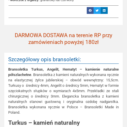
-
woreczek z organzy:
granatowy lub czerwony
DARMOWA DOSTAWA na terenie RP przy
zamówieniach powyżej 180zł
Szczegółowy opis bransoletki:
Bransoletka Turkus, Angelit, Hematyt – kamienie naturalne
półszlachetne
. Bransoletka z kamieni naturalnych wykonana ręcznie
na elastycznej żyłce jubilerskiej – obwód wewnętrzny: 15,5cm.
Turkusy o średnicy 4mm, Angelit o średnicy 5mm, Hematyt w formie
szęciokatnych słupków o wymiarach 4x5mm. Przekładki ze stali
chirurgicznej o średnicy 3mm. Elegancka bransoletka z kamieni
naturalnych stanowi gustowną i oryginalna ozdobę nadgarstka.
Bransoletka wykonana ręcznie w Polsce – Bransoletki Made in
Poland.
Turkus – kamień naturalny