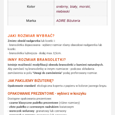
Kolor
srebrny
,
biały
,
morski
,
niebieski
Marka
ADIRE Biżuteria
JAKI ROZMIAR WYBRAĆ?
Zmierz obwód nadgarstka
lub kostki i:
- bransoletka dopasowana - wybierz rozmiar równy obwodowi nadgarstka lub
kostki.
- bransoletka luźniejsza - dodaj max. 0,5cm.
INNY ROZMIAR BRANSOLETKI?
Istnieje możliwość modyfikacji obwodu bransoletki z kamieni naturalnych.
Aby zamówić tą bransoletkę w innym rozmiarze - podczas składania
zamówienia w polu
"Uwagi do zamówienia"
podaj preferowany rozmiar.
JAK PAKUJEMY BIŻUTERIĘ?
Opakowanie standard
: ekologiczna koperta z papieru w kolorze jasnego brązu.
OPAKOWANIE PREZENTOWE - wybierz w koszyku
Dostępne opakowania prezentowe:
-
czarne klasyczne pudełko prezentowe
(różne rozmiary)
-
złote pudełko z czerwonym nadrukiem
kwiatowym
-
woreczek welurowy
: granatowy lub czerwony