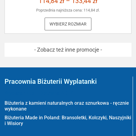
114,84
zł
–
133,44
zł
Poprzednia najniższa cena:
114,84
zł
.
WYBIERZ ROZMIAR
- Zobacz też inne promocje -
Pracownia Biżuterii Wyplatanki
Wyplatanki.pl - Biżuteria ADIRE
Biżuteria z kamieni naturalnych oraz sznurkowa - ręcznie
wykonane
Biżuteria Made in Poland: Bransoletki, Kolczyki, Naszyjniki
i Wisiory