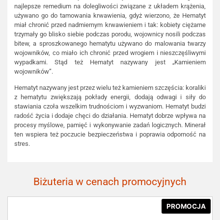
najlepsze remedium na dolegliwości związane z układem krążenia,
używano go do tamowania krwawienia, gdyż wierzono, że Hematyt
miał chronić przed nadmiernym krwawieniem i tak: kobiety ciężarne
trzymały go blisko siebie podczas porodu, wojownicy nosili podczas
bitew, a sproszkowanego hematytu używano do malowania twarzy
wojowników, co miało ich chronić przed wrogiem i nieszczęśliwymi
wypadkami. Stąd też Hematyt nazywany jest „Kamieniem
wojowników”.
Hematyt nazywany jest przez wielu też kamieniem szczęścia: koraliki
z hematytu zwiększają pokłady energii, dodają odwagi i siły do
stawiania czoła wszelkim trudnościom i wyzwaniom. Hematyt budzi
radość życia i dodaje chęci do działania. Hematyt dobrze wpływa na
procesy myślowe, pamięć i wykonywanie zadań logicznych. Minerał
ten wspiera też poczucie bezpieczeństwa i poprawia odporność na
stres.
Biżuteria w cenach promocyjnych
PROMOCJA