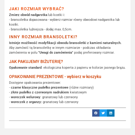
JAKI ROZMIAR WYBRAĆ?
Zmierz obwód nadgarstka
lub kostki i:
- bransoletka dopasowana - wybierz rozmiar równy obwodowi nadgarstka lub
kostki.
- bransoletka luźniejsza - dodaj max. 0,5cm.
INNY ROZMIAR BRANSOLETKI?
Istnieje możliwość modyfikacji obwodu bransoletki z kamieni naturalnych.
Aby zamówić tą bransoletkę w innym rozmiarze - podczas składania
zamówienia w polu
"Uwagi do zamówienia"
podaj preferowany rozmiar.
JAK PAKUJEMY BIŻUTERIĘ?
Opakowanie standard
: ekologiczna koperta z papieru w kolorze jasnego brązu.
OPAKOWANIE PREZENTOWE - wybierz w koszyku
Dostępne opakowania prezentowe:
-
czarne klasyczne pudełko prezentowe
(różne rozmiary)
-
złote pudełko z czerwonym nadrukiem
kwiatowym
-
woreczek welurowy
: granatowy lub czerwony
-
woreczek z organzy:
granatowy lub czerwony