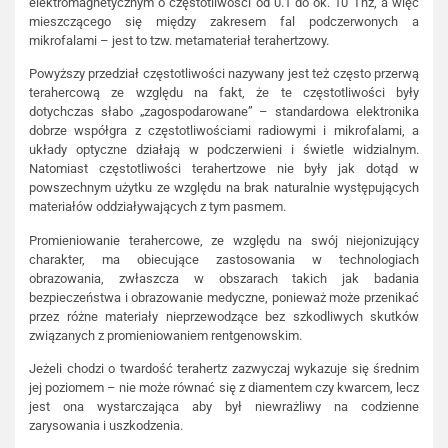
elektromagnetycznym o częstotliwości od 0.1 do ok. 10 Thz, a więc
mieszczącego się między zakresem fal podczerwonych a
mikrofalami – jest to tzw. metamateriał terahertzowy.
Powyższy przedział częstotliwości nazywany jest też często przerwą
terahercową ze względu na fakt, że te częstotliwości były
dotychczas słabo „zagospodarowane” – standardowa elektronika
dobrze współgra z częstotliwościami radiowymi i mikrofalami, a
układy optyczne działają w podczerwieni i świetle widzialnym.
Natomiast częstotliwości terahertzowe nie były jak dotąd w
powszechnym użytku ze względu na brak naturalnie występujących
materiałów oddziaływających z tym pasmem.
Promieniowanie terahercowe, ze względu na swój niejonizujący
charakter, ma obiecujące zastosowania w technologiach
obrazowania, zwłaszcza w obszarach takich jak badania
bezpieczeństwa i obrazowanie medyczne, ponieważ może przenikać
przez różne materiały nieprzewodzące bez szkodliwych skutków
związanych z promieniowaniem rentgenowskim.
Jeżeli chodzi o twardość terahertz zazwyczaj wykazuje się średnim
jej poziomem – nie może równać się z diamentem czy kwarcem, lecz
jest ona wystarczająca aby był niewrażliwy na codzienne
zarysowania i uszkodzenia.