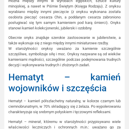
można między innymi w wyrobach egipskich, sztuce kultury
minojskiej, a nawet w Piśmie Świętym (Księga Rodzaju). Z onyksu
wyrabiano między innymi pieczęcie (z onyksu wykonana została
osobista pieczęć cesarza Chin, a poddanym cesarza zabroniono
posługiwać się tym samym kamieniem pod karą śmierci). Onyks
stanowi kamień kolekcjonerski, jubilerski i ozdobny.
Obecnie onyks znajduje szerokie zastosowanie w jubilerstwie, a
także wykonuje się z niego między innymi miniaturowe rzeźby.
W starożytności onyksy uważano za kamienie szczególnie
szczęśliwe, symbolizuje siłę i moc. Onyksy nazywane są od wieków
kamieniami mądrości, szczególnie podczas podejmowania trudnych
decyzji i wykonywania trudnych i złożonych zadań.
Hematyt – kamień
wojowników i szczęścia
Hematyt – kamień półszlachetny naturalny, w kolorze czarnym lub
ciemnobrunatnym, w 70% składający się z żelaza. Po wypolerowaniu
charakteryzuje się srebrnym połyskiem i tęczowymi refleksami.
Hematyt – minerał, któremu w starożytności przypisywano wiele
właściwości leczniczych i ochronnych m.in.: uważano go za