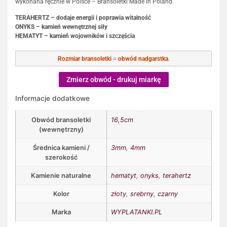
wykonana ręcznie w Polsce – Bransoletki Made in Poland.
TERAHERTZ – dodaje energii i poprawia witalność
ONYKS – kamień wewnętrznej siły
HEMATYT – kamień wojowników i szczęścia
Rozmiar bransoletki
=
obwód nadgarstka
.
Zmierz obwód - drukuj miarkę
Informacje dodatkowe
Obwód bransoletki
16,5cm
(wewnętrzny)
Średnica kamieni /
3mm
,
4mm
szerokość
Kamienie naturalne
hematyt
,
onyks
,
terahertz
Kolor
złoty
,
srebrny
,
czarny
Marka
WYPLATANKI.PL