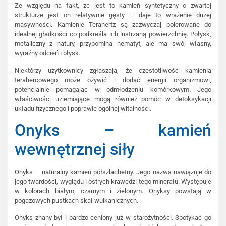
Ze względu na fakt, że jest to kamień syntetyczny o zwartej
strukturze jest on relatywnie gęsty – daje to wrażenie dużej
masywności. Kamienie Terahertz są zazwyczaj polerowane do
idealnej gładkości co podkreśla ich lustrzaną powierzchnię. Połysk,
metaliczny z natury, przypomina hematyt, ale ma swój własny,
wyraźny odcień i błysk.
Niektórzy użytkownicy zgłaszają, że częstotliwość kamienia
terahercowego może ożywić i dodać energii organizmowi,
potencjalnie pomagając w odmłodzeniu komórkowym. Jego
właściwości uziemiające mogą również pomóc w detoksykacji
układu fizycznego i poprawie ogólnej witalności.
Onyks – kamień
wewnętrznej siły
Onyks – naturalny kamień półszlachetny. Jego nazwa nawiązuje do
jego twardości, wyglądu i ostrych krawędzi tego minerału. Występuje
w kolorach białym, czarnym i zielonym. Onyksy powstają w
pogazowych pustkach skał wulkanicznych.
Onyks znany był i bardzo ceniony już w starożytności. Spotykać go