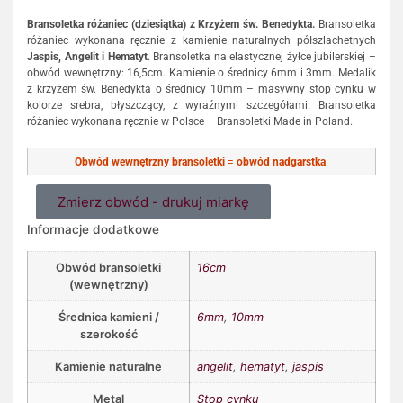
Bransoletka różaniec (dziesiątka) z Krzyżem św. Benedykta.
Bransoletka
różaniec wykonana ręcznie z kamienie naturalnych półszlachetnych
Jaspis, Angelit i Hematyt
. Bransoletka na elastycznej żyłce jubilerskiej –
obwód wewnętrzny: 16,5cm. Kamienie o średnicy 6mm i 3mm. Medalik
z krzyżem św. Benedykta o średnicy 10mm – masywny stop cynku w
kolorze srebra, błyszczący, z wyraźnymi szczegółami. Bransoletka
różaniec wykonana ręcznie w Polsce – Bransoletki Made in Poland.
Obwód wewnętrzny bransoletki
=
obwód nadgarstka
.
Zmierz obwód - drukuj miarkę
Informacje dodatkowe
Obwód bransoletki
16cm
(wewnętrzny)
Średnica kamieni /
6mm
,
10mm
szerokość
Kamienie naturalne
angelit
,
hematyt
,
jaspis
Metal
Stop cynku