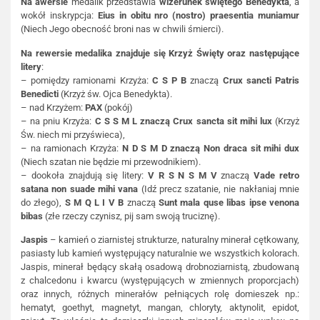
Na awersie
medalik przedstawia
wizerunek świętego Benedykta
, a
wokół inskrypcja:
Eius in obitu nro (nostro) praesentia muniamur
(Niech Jego obecność broni nas w chwili śmierci).
Na rewersie medalika znajduje się Krzyż Święty
oraz następujące
litery
:
– pomiędzy ramionami Krzyża:
C S P B
znaczą
Crux sancti Patris
Benedicti
(Krzyż św. Ojca Benedykta).
– nad Krzyżem:
PAX
(pokój)
– na pniu Krzyża:
C S S M L
znaczą Crux sancta sit mihi lux
(Krzyż
Św. niech mi przyświeca),
– na ramionach Krzyża:
N D S M D
znaczą Non draca sit mihi dux
(Niech szatan nie będzie mi przewodnikiem).
– dookoła znajdują się litery:
V R S N S M V
znaczą
Vade retro
satana non suade mihi vana
(Idź precz szatanie, nie nakłaniaj mnie
do złego),
S M Q L I V B
znaczą
Sunt mala quse libas ipse venona
bibas
(złe rzeczy czynisz, pij sam swoją truciznę).
Jaspis
– kamień o ziarnistej strukturze, naturalny minerał cętkowany,
pasiasty lub kamień występujący naturalnie we wszystkich kolorach.
Jaspis, minerał będący skałą osadową drobnoziarnistą, zbudowaną
z chalcedonu i kwarcu (występujących w zmiennych proporcjach)
oraz innych, różnych minerałów pełniących rolę domieszek np.:
hematyt, goethyt, magnetyt, mangan, chloryty, aktynolit, epidot,