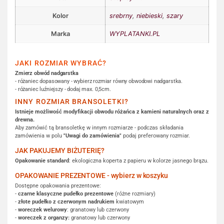
Kolor
srebrny
,
niebieski
,
szary
Marka
WYPLATANKI.PL
JAKI ROZMIAR WYBRAĆ?
Zmierz obwód nadgarstka
- różaniec dopasowany - wybierz rozmiar równy obwodowi nadgarstka.
- różaniec luźniejszy - dodaj max. 0,5cm.
INNY ROZMIAR BRANSOLETKI?
Istnieje możliwość modyfikacji obwodu różańca z kamieni naturalnych oraz z
drewna.
Aby zamówić tą bransoletkę w innym rozmiarze - podczas składania
zamówienia w polu
"Uwagi do zamówienia"
podaj preferowany rozmiar.
JAK PAKUJEMY BIŻUTERIĘ?
Opakowanie standard
: ekologiczna koperta z papieru w kolorze jasnego brązu.
OPAKOWANIE PREZENTOWE - wybierz w koszyku
Dostępne opakowania prezentowe:
-
czarne klasyczne pudełko prezentowe
(różne rozmiary)
-
złote pudełko z czerwonym nadrukiem
kwiatowym
-
woreczek welurowy
: granatowy lub czerwony
-
woreczek z organzy:
granatowy lub czerwony