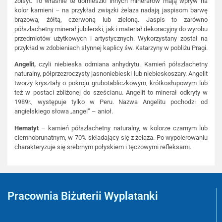
zoisyt. To właśnie te domieszki innych minerałów mają wpływ na
kolor kamieni – na przykład związki żelaza nadają jaspisom barwę
brązową, żółtą, czerwoną lub zieloną. Jaspis to zarówno
półszlachetny minerał jubilerski, jak i materiał dekoracyjny do wyrobu
przedmiotów użytkowych i artystycznych. Wykorzystany został na
przykład w zdobieniach słynnej kaplicy św. Katarzyny w pobliżu Pragi.
Angelit,
czyli niebieska odmiana anhydrytu. Kamień półszlachetny
naturalny, półprzezroczysty jasnoniebieski lub niebieskoszary. Angelit
tworzy kryształy o pokroju grubotabliczkowym, krótkosłupowym lub
też w postaci zbliżonej do sześcianu. Angelit to minerał odkryty w
1989r., występuje tylko w Peru. Nazwa Angelitu pochodzi od
angielskiego słowa „angel” – anioł.
Hematyt
– kamień półszlachetny naturalny, w kolorze czarnym lub
ciemnobrunatnym, w 70% składający się z żelaza. Po wypolerowaniu
charakteryzuje się srebrnym połyskiem i tęczowymi refleksami.
Pracownia Biżuterii Wyplatanki
Wyplatanki.pl - Biżuteria ADIRE