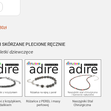
80zł
I SKÓRZANE PLECIONE RĘCZNIE
oletki dziewczęce
ki z krzyżykiem,
Różańce z PEREŁ i masy
Naszyjniki Stal
dalikiem
perłowej
Chirurgiczna