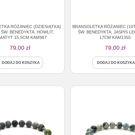
TKA RÓŻANIEC (DZIESIĄTKA)
BRANSOLETKA RÓŻANIEC (10
 ŚW. BENEDYKTA, HOWLIT,
ŚW. BENEDYKTA, JASPIS L
MATYT 15,5CM KAM987
17CM KAM1355
79,00
zł
79,00
zł
DODAJ DO KOSZYKA
DODAJ DO KOSZYKA