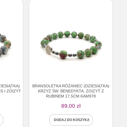
IESIĄTKA)
BRANSOLETKA RÓŻANIEC (DZIESIĄTKA)
S I ZOIZYT
KRZYŻ ŚW. BENEDYKTA, ZOIZYT Z
RUBINEM 17,5CM KAM978
89,00
zł
DODAJ DO KOSZYKA