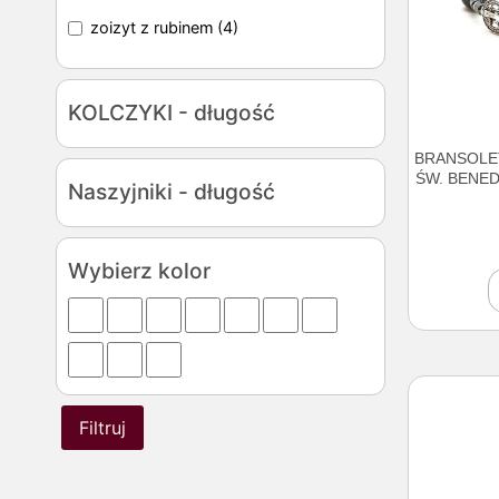
zoizyt z rubinem
(4)
KOLCZYKI - długość
BRANSOLET
ŚW. BENED
Naszyjniki - długość
Wybierz kolor
Filtruj