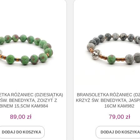
TKA RÓŻANIEC (DZIESIĄTKA)
BRANSOLETKA RÓŻANIEC (DZ
ŚW. BENEDYKTA, ZOIZYT Z
KRZYŻ ŚW. BENEDYKTA, JASPI
BINEM 15,5CM KAM984
16CM KAM982
89,00
zł
79,00
zł
DODAJ DO KOSZYKA
DODAJ DO KOSZYKA