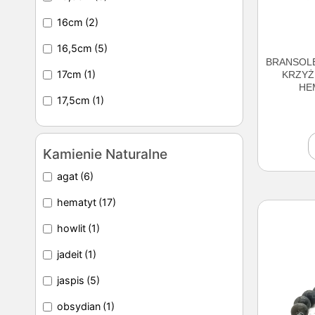
16cm
(2)
16,5cm
(5)
BRANSOLE
17cm
(1)
KRZYŻ
HE
17,5cm
(1)
Kamienie Naturalne
agat
(6)
hematyt
(17)
howlit
(1)
jadeit
(1)
jaspis
(5)
obsydian
(1)