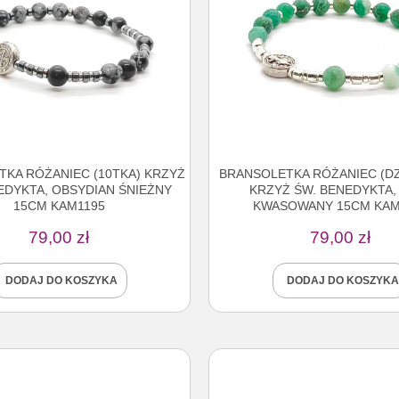
KA RÓŻANIEC (10TKA) KRZYŻ
BRANSOLETKA RÓŻANIEC (DZ
EDYKTA, OBSYDIAN ŚNIEŻNY
KRZYŻ ŚW. BENEDYKTA,
15CM KAM1195
KWASOWANY 15CM KAM
79,00
zł
79,00
zł
DODAJ DO KOSZYKA
DODAJ DO KOSZYKA