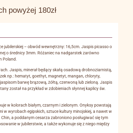
 powyżej 180zł
ce jubilerskiej – obwód wewnętrzny: 16,5cm. Jaspis picasso o
cznej o średnicy 3mm. Różaniec na nadgarstek zarówno
in Poland.
orach. Jaspis, minerał będący skałą osadową drobnoziarnistą,
k np.: hematyt, goethyt, magnetyt, mangan, chloryty,
ą jaspisom barwę brązową, żółtą, czerwoną lub zieloną. Jaspis
tany został na przykład w zdobieniach słynnej kaplicy św.
puje w kolorach białym, czarnym i zielonym. Onyksy powstają
 w wyrobach egipskich, sztuce kultury minojskiej, a nawet w
a Chin, a poddanym cesarza zabroniono posługiwać się tym
sowanie w jubilerstwie, a także wykonuje się z niego między