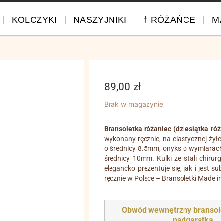
KOLCZYKI
NASZYJNIKI
† RÓŻAŃCE
M
89,00
zł
Brak w magazynie
Bransoletka różaniec (dziesiątka ró
wykonany ręcznie, na elastycznej żył
o średnicy 8.5mm, onyks o wymiarach
średnicy 10mm. Kulki ze stali chiru
elegancko prezentuje się, jak i jest
ręcznie w Polsce – Bransoletki Made i
Obwód wewnętrzny bransol
nadgarstka
.