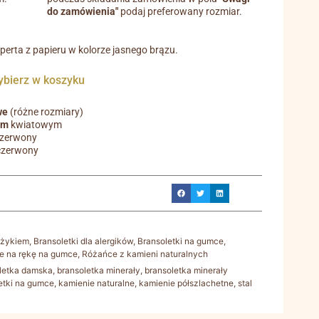
do zamówienia"
podaj preferowany rozmiar.
operta z papieru w kolorze jasnego brązu.
ierz w koszyku
we
(różne rozmiary)
em
kwiatowym
czerwony
czerwony
yżykiem
,
Bransoletki dla alergików
,
Bransoletki na gumce
,
e na rękę na gumce
,
Różańce z kamieni naturalnych
letka damska
,
bransoletka minerały
,
bransoletka minerały
etki na gumce
,
kamienie naturalne
,
kamienie półszlachetne
,
stal