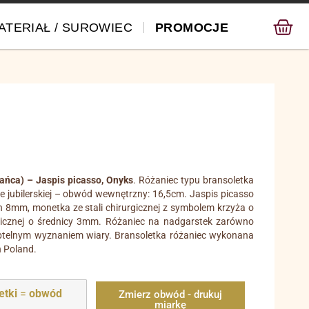
ATERIAŁ / SUROWIEC
PROMOCJE
żańca) – Jaspis picasso, Onyks
. Różaniec typu bransoletka
ce jubilerskiej – obwód wewnętrzny: 16,5cm. Jaspis picasso
 8mm, monetka ze stali chirurgicznej z symbolem krzyża o
rgicznej o średnicy 3mm. Różaniec na nadgarstek zarówno
 subtelnym wyznaniem wiary. Bransoletka różaniec wykonana
n Poland.
etki
=
obwód
Zmierz obwód - drukuj
miarkę