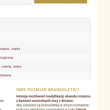
picasso
,
onyks
rurgiczna
,
czarny
,
szary
iżuteria
INNY ROZMIAR BRANSOLETKI?
Istnieje możliwość modyfikacji obwodu różańca
iar
z kamieni naturalnych oraz z drewna.
Aby zamówić tą bransoletkę w innym rozmiarze -
m.
podczas składania zamówienia w polu
"Uwagi