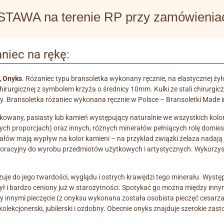
WA na terenie RP przy zamówieniach
niec na rękę:
, Onyks
. Różaniec typu bransoletka wykonany ręcznie, na elastycznej żył
irurgicznej z symbolem krzyża o średnicy 10mm. Kulki ze stali chirurgi
ary. Bransoletka różaniec wykonana ręcznie w Polsce – Bransoletki Made 
cętkowany, pasiasty lub kamień występujący naturalnie we wszystkich kol
 proporcjach) oraz innych, różnych minerałów pełniących rolę domiesze
nerałów mają wypływ na kolor kamieni – na przykład związki żelaza nadaj
 dekoracyjny do wyrobu przedmiotów użytkowych i artystycznych. Wykorzys
je do jego twardości, wyglądu i ostrych krawędzi tego minerału. Wystę
i bardzo ceniony już w starożytności. Spotykać go można między innymi
y innymi pieczęcie (z onyksu wykonana została osobista pieczęć cesarz
kcjonerski, jubilerski i ozdobny. Obecnie onyks znajduje szerokie zasto