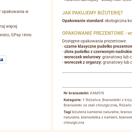
r opakowania w
JAK PAKUJEMY BIŻUTERIĘ?
Opakowanie standard
: ekologiczna k
aj więcej
OPAKOWANIE PREZENTOWE - wyb
wisto, GPay i inne.
Dostępne opakowania prezentowe:
-
czarne klasyczne pudełko prezento
-
złote pudełko z czerwonym nadruki
-
woreczek welurowy
: granatowy lub 
-
woreczek z organzy:
granatowy lub 
Nr bransoletki:
KAM516
Kategorie:
† Różańce, Bransoletki z krz
Bransoletki ze stali chirurgicznej
,
Różańc
Tagi
biżuteria kamienie naturalne
,
branso
naturalne
,
bransoletka z kamieni
,
bransol
chirurgiczna