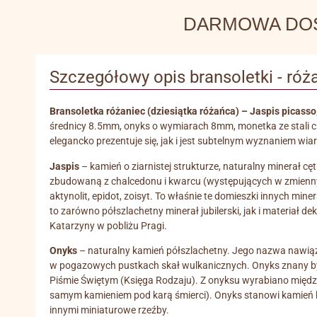
DARMOWA DOSTA
Szczegółowy opis bransoletki - róża
Bransoletka różaniec (dziesiątka różańca) – Jaspis picasso
średnicy 8.5mm, onyks o wymiarach 8mm, monetka ze stali ch
elegancko prezentuje się, jak i jest subtelnym wyznaniem wi
Jaspis
– kamień o ziarnistej strukturze, naturalny minerał 
zbudowaną z chalcedonu i kwarcu (występujących w zmiennych
aktynolit, epidot, zoisyt. To właśnie te domieszki innych mi
to zarówno półszlachetny minerał jubilerski, jak i materiał
Katarzyny w pobliżu Pragi.
Onyks
– naturalny kamień półszlachetny. Jego nazwa nawiązu
w pogazowych pustkach skał wulkanicznych. Onyks znany był 
Piśmie Świętym (Księga Rodzaju). Z onyksu wyrabiano międz
samym kamieniem pod karą śmierci). Onyks stanowi kamień kole
innymi miniaturowe rzeźby.