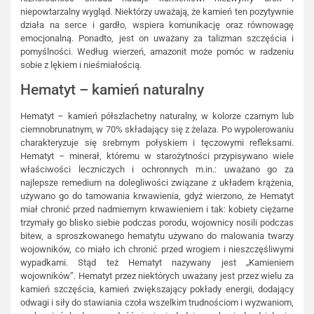
niepowtarzalny wygląd. Niektórzy uważają, że kamień ten pozytywnie
działa na serce i gardło, wspiera komunikację oraz równowagę
emocjonalną. Ponadto, jest on uważany za talizman szczęścia i
pomyślności. Według wierzeń, amazonit może pomóc w radzeniu
sobie z lękiem i nieśmiałością.
Hematyt – kamień naturalny
Hematyt – kamień półszlachetny naturalny, w kolorze czarnym lub
ciemnobrunatnym, w 70% składający się z żelaza. Po wypolerowaniu
charakteryzuje się srebrnym połyskiem i tęczowymi refleksami.
Hematyt – minerał, któremu w starożytności przypisywano wiele
właściwości leczniczych i ochronnych m.in.: uważano go za
najlepsze remedium na dolegliwości związane z układem krążenia,
używano go do tamowania krwawienia, gdyż wierzono, że Hematyt
miał chronić przed nadmiernym krwawieniem i tak: kobiety ciężarne
trzymały go blisko siebie podczas porodu, wojownicy nosili podczas
bitew, a sproszkowanego hematytu używano do malowania twarzy
wojowników, co miało ich chronić przed wrogiem i nieszczęśliwymi
wypadkami. Stąd też Hematyt nazywany jest „Kamieniem
wojowników”. Hematyt przez niektórych uważany jest przez wielu za
kamień szczęścia, kamień zwiększający pokłady energii, dodający
odwagi i siły do stawiania czoła wszelkim trudnościom i wyzwaniom,