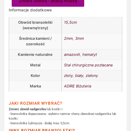
Zmierz obwód - drukuj miarkę
Informacje dodatkowe
Obwód bransoletki
15,5cm
(wewnętrzny)
Średnica kamieni /
2mm
,
3mm
szerokość
Kamienie naturalne
amazonit
,
hematyt
Metal
Stal chirurgiczna pozłacana
Kolor
złoty
,
biały
,
zielony
Marka
ADIRE Biżuteria
JAKI ROZMIAR WYBRAĆ?
Zmierz obwód nadgarstka
lub kostki i:
- bransoletka dopasowana - wybierz rozmiar równy obwodowi nadgarstka lub
kostki.
- bransoletka luźniejsza - dodaj max. 0,5cm.
INNY ROZMIAR BRANSOLETKI?