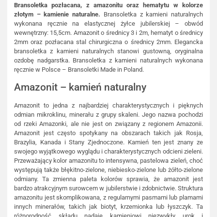
Bransoletka pozłacana, z amazonitu oraz hematytu w kolorze
złotym – kamienie naturalne.
Bransoletka z kamieni naturalnych
wykonana ręcznie na elastycznej żyłce jubilerskiej – obwód
wewnętrzny: 15,5cm. Amazonit o średnicy 3 i 2m, hematyt o średnicy
2mm oraz pozłacana stal chirurgiczna o średnicy 2mm. Elegancka
bransoletka z kamieni naturalnych stanowi gustowną, oryginalna
ozdobę nadgarstka. Bransoletka z kamieni naturalnych wykonana
ręcznie w Polsce – Bransoletki Made in Poland.
Amazonit – kamień naturalny
Amazonit to jedna z najbardziej charakterystycznych i pięknych
odmian mikroklinu, minerału z grupy skaleni. Jego nazwa pochodzi
od rzeki Amazonki, ale nie jest on związany z regionem Amazonii.
Amazonit jest często spotykany na obszarach takich jak Rosja,
Brazylia, Kanada i Stany Zjednoczone. Kamień ten jest znany ze
swojego wyjątkowego wyglądu i charakterystycznych odcieni zieleni.
Przeważający kolor amazonitu to intensywna, pastelowa zieleń, choć
występują także błękitno-zielone, niebiesko-zielone lub żółto-zielone
odmiany. Ta zmienna paleta kolorów sprawia, że amazonit jest
bardzo atrakcyjnym surowcem w jubilerstwie i zdobnictwie. Struktura
amazonitu jest skomplikowana, z regularnymi pasmami lub plamami
innych minerałów, takich jak biotyt, krzemionka lub łyszczyk. Ta
różnorodność składu nadaje kamieniowi niezwykły urok i