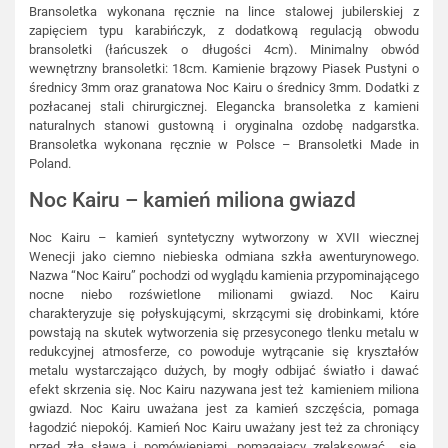
Bransoletka wykonana ręcznie na lince stalowej jubilerskiej z
zapięciem typu karabińczyk, z dodatkową regulacją obwodu
bransoletki (łańcuszek o długości 4cm). Minimalny obwód
wewnętrzny bransoletki: 18cm. Kamienie brązowy Piasek Pustyni o
średnicy 3mm oraz granatowa Noc Kairu o średnicy 3mm. Dodatki z
pozłacanej stali chirurgicznej. Elegancka bransoletka z kamieni
naturalnych stanowi gustowną i oryginalna ozdobę nadgarstka.
Bransoletka wykonana ręcznie w Polsce – Bransoletki Made in
Poland.
Noc Kairu – kamień miliona gwiazd
Noc Kairu – kamień syntetyczny wytworzony w XVII wiecznej
Wenecji jako ciemno niebieska odmiana szkła awenturynowego.
Nazwa “Noc Kairu” pochodzi od wyglądu kamienia przypominającego
nocne niebo rozświetlone milionami gwiazd. Noc Kairu
charakteryzuje się połyskującymi, skrzącymi się drobinkami, które
powstają na skutek wytworzenia się przesyconego tlenku metalu w
redukcyjnej atmosferze, co powoduje wytrącanie się kryształów
metalu wystarczająco dużych, by mogły odbijać światło i dawać
efekt skrzenia się. Noc Kairu nazywana jest też kamieniem miliona
gwiazd. Noc Kairu uważana jest za kamień szczęścia, pomaga
łagodzić niepokój. Kamień Noc Kairu uważany jest też za chroniący
przed złą sławą i pomówieniami, pomagający zrelaksować się,