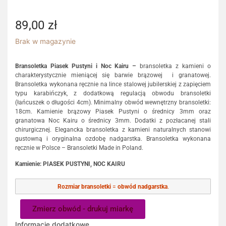
89,00
zł
Brak w magazynie
Bransoletka Piasek Pustyni i Noc Kairu –
bransoletka z kamieni o
charakterystycznie mieniącej się barwie brązowej i granatowej.
Bransoletka wykonana ręcznie na lince stalowej jubilerskiej z zapięciem
typu karabińczyk, z dodatkową regulacją obwodu bransoletki
(łańcuszek o długości 4cm). Minimalny obwód wewnętrzny bransoletki:
18cm. Kamienie brązowy Piasek Pustyni o średnicy 3mm oraz
granatowa Noc Kairu o średnicy 3mm. Dodatki z pozłacanej stali
chirurgicznej. Elegancka bransoletka z kamieni naturalnych stanowi
gustowną i oryginalna ozdobę nadgarstka. Bransoletka wykonana
ręcznie w Polsce – Bransoletki Made in Poland.
Kamienie: PIASEK PUSTYNI, NOC KAIRU
Rozmiar bransoletki
=
obwód nadgarstka
.
Zmierz obwód - drukuj miarkę
Informacje dodatkowe