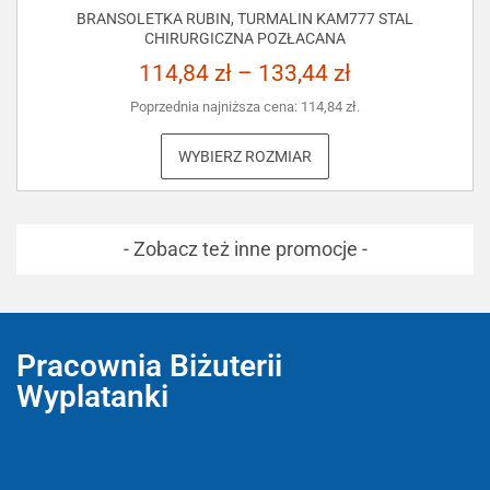
BRANSOLETKA RUBIN, TURMALIN KAM777 STAL
CHIRURGICZNA POZŁACANA
114,84
zł
–
133,44
zł
Poprzednia najniższa cena:
114,84
zł
.
WYBIERZ ROZMIAR
- Zobacz też inne promocje -
Pracownia Biżuterii
Wyplatanki
Wyplatanki.pl - Biżuteria ADIRE
Biżuteria z kamieni naturalnych