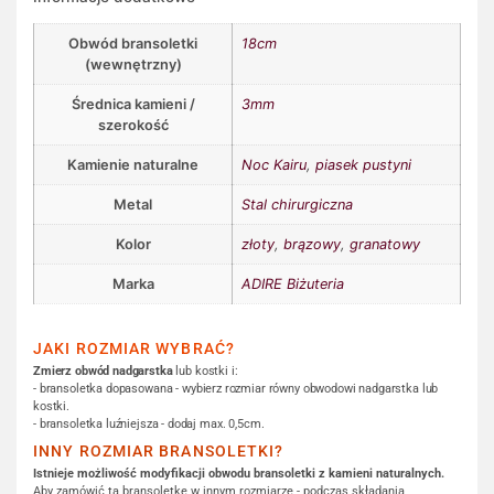
Obwód bransoletki
18cm
(wewnętrzny)
Średnica kamieni /
3mm
szerokość
Kamienie naturalne
Noc Kairu
,
piasek pustyni
Metal
Stal chirurgiczna
Kolor
złoty
,
brązowy
,
granatowy
Marka
ADIRE Biżuteria
JAKI ROZMIAR WYBRAĆ?
Zmierz obwód nadgarstka
lub kostki i:
- bransoletka dopasowana - wybierz rozmiar równy obwodowi nadgarstka lub
kostki.
- bransoletka luźniejsza - dodaj max. 0,5cm.
INNY ROZMIAR BRANSOLETKI?
Istnieje możliwość modyfikacji obwodu bransoletki z kamieni naturalnych.
Aby zamówić tą bransoletkę w innym rozmiarze - podczas składania