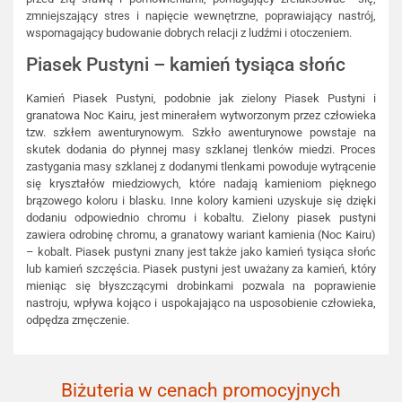
zmniejszający stres i napięcie wewnętrzne, poprawiający nastrój,
wspomagający budowanie dobrych relacji z ludźmi i otoczeniem.
Piasek Pustyni – kamień tysiąca słońc
Kamień Piasek Pustyni, podobnie jak zielony Piasek Pustyni i
granatowa Noc Kairu, jest minerałem wytworzonym przez człowieka
tzw. szkłem awenturynowym. Szkło awenturynowe powstaje na
skutek dodania do płynnej masy szklanej tlenków miedzi. Proces
zastygania masy szklanej z dodanymi tlenkami powoduje wytrącenie
się kryształów miedziowych, które nadają kamieniom pięknego
brązowego koloru i blasku. Inne kolory kamieni uzyskuje się dzięki
dodaniu odpowiednio chromu i kobaltu. Zielony piasek pustyni
zawiera odrobinę chromu, a granatowy wariant kamienia (Noc Kairu)
– kobalt. Piasek pustyni znany jest także jako kamień tysiąca słońc
lub kamień szczęścia. Piasek pustyni jest uważany za kamień, który
mieniąc się błyszczącymi drobinkami pozwala na poprawienie
nastroju, wpływa kojąco i uspokajająco na usposobienie człowieka,
odpędza zmęczenie.
Biżuteria w cenach promocyjnych