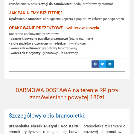
zamówienia w polu
"Uwagi do zamówienia"
podaj preferowany rozmiar.
JAK PAKUJEMY BIŻUTERIĘ?
Opakowanie standard
: ekologiczna koperta z papieru w kolorze jasnego brązu.
OPAKOWANIE PREZENTOWE - wybierz w koszyku
Dostępne opakowania prezentowe:
-
czarne klasyczne pudełko prezentowe
(różne rozmiary)
-
złote pudełko z czerwonym nadrukiem
kwiatowym
-
woreczek welurowy
: granatowy lub czerwony
-
woreczek z organzy:
granatowy lub czerwony
DARMOWA DOSTAWA na terenie RP przy
zamówieniach powyżej 180zł
Szczegółowy opis bransoletki:
Bransoletka Piasek Pustyni i Noc Kairu –
bransoletka z kamieni o
charakterystycznie mieniącej się barwie brązowej i granatowej.