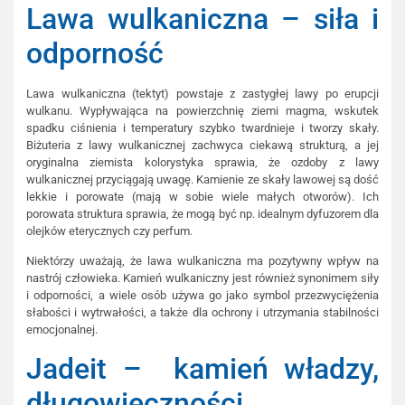
Lawa wulkaniczna – siła i
odporność
Lawa wulkaniczna (tektyt) powstaje z zastygłej lawy po erupcji
wulkanu. Wypływająca na powierzchnię ziemi magma, wskutek
spadku ciśnienia i temperatury szybko twardnieje i tworzy skały.
Biżuteria z lawy wulkanicznej zachwyca ciekawą strukturą, a jej
oryginalna ziemista kolorystyka sprawia, że ozdoby z lawy
wulkanicznej przyciągają uwagę. Kamienie ze skały lawowej są dość
lekkie i porowate (mają w sobie wiele małych otworów). Ich
porowata struktura sprawia, że mogą być np. idealnym dyfuzorem dla
olejków eterycznych czy perfum.
Niektórzy uważają, że lawa wulkaniczna ma pozytywny wpływ na
nastrój człowieka. Kamień wulkaniczny jest również synonimem siły
i odporności, a wiele osób używa go jako symbol przezwyciężenia
słabości i wytrwałości, a także dla ochrony i utrzymania stabilności
emocjonalnej.
Jadeit – kamień władzy,
długowieczności,