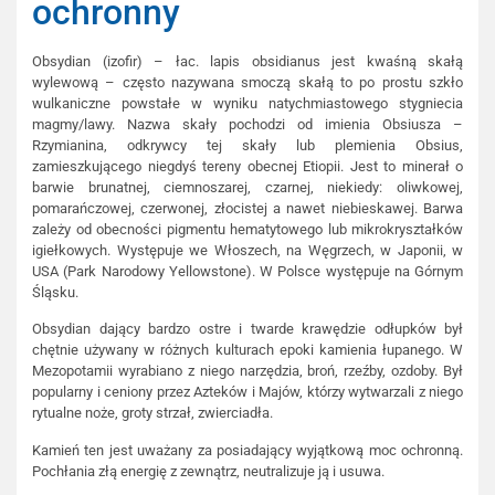
ochronny
Obsydian (izofir) – łac. lapis obsidianus jest kwaśną skałą
wylewową – często nazywana smoczą skałą to po prostu szkło
wulkaniczne powstałe w wyniku natychmiastowego stygniecia
magmy/lawy. Nazwa skały pochodzi od imienia Obsiusza –
Rzymianina, odkrywcy tej skały lub plemienia Obsius,
zamieszkującego niegdyś tereny obecnej Etiopii. Jest to minerał o
barwie brunatnej, ciemnoszarej, czarnej, niekiedy: oliwkowej,
pomarańczowej, czerwonej, złocistej a nawet niebieskawej. Barwa
zależy od obecności pigmentu hematytowego lub mikrokryształków
igiełkowych. Występuje we Włoszech, na Węgrzech, w Japonii, w
USA (Park Narodowy Yellowstone). W Polsce występuje na Górnym
Śląsku.
Obsydian dający bardzo ostre i twarde krawędzie odłupków był
chętnie używany w różnych kulturach epoki kamienia łupanego. W
Mezopotamii wyrabiano z niego narzędzia, broń, rzeźby, ozdoby. Był
popularny i ceniony przez Azteków i Majów, którzy wytwarzali z niego
rytualne noże, groty strzał, zwierciadła.
Kamień ten jest uważany za posiadający wyjątkową moc ochronną.
Pochłania złą energię z zewnątrz, neutralizuje ją i usuwa.