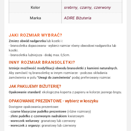
Kolor
srebrny
,
czarny
,
czerwony
Marka
ADIRE Biżuteria
JAKI ROZMIAR WYBRAĆ?
Zmierz obwód nadgarstka
lub kostki i:
- bransoletka dopasowana - wybierz rozmiar równy obwodowi nadgarstka lub
kostki.
- bransoletka luźniejsza - dodaj max. 0,5cm.
INNY ROZMIAR BRANSOLETKI?
Istnieje możliwość modyfikacji obwodu bransoletki z kamieni naturalnych.
Aby zamówić tą bransoletkę w innym rozmiarze - podczas składania
zamówienia w polu
"Uwagi do zamówienia"
podaj preferowany rozmiar.
JAK PAKUJEMY BIŻUTERIĘ?
Opakowanie standard
: ekologiczna koperta z papieru w kolorze jasnego brązu.
OPAKOWANIE PREZENTOWE - wybierz w koszyku
Dostępne opakowania prezentowe:
-
czarne klasyczne pudełko prezentowe
(różne rozmiary)
-
złote pudełko z czerwonym nadrukiem
kwiatowym
-
woreczek welurowy
: granatowy lub czerwony
-
woreczek z organzy:
granatowy lub czerwony