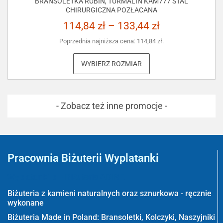
BRANSOLETKA RUBIN, TURMALIN KAM777 STAL
CHIRURGICZNA POZŁACANA
114,84
zł
–
133,44
zł
Poprzednia najniższa cena:
114,84
zł
.
WYBIERZ ROZMIAR
- Zobacz też inne promocje -
Pracownia Biżuterii Wyplatanki
Wyplatanki.pl - Biżuteria ADIRE
Biżuteria z kamieni naturalnych oraz sznurkowa - ręcznie
wykonane
Biżuteria Made in Poland: Bransoletki, Kolczyki, Naszyjniki