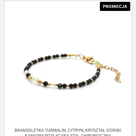
PROMOCJA
BRANSOLETKA TURMALIN, CYTRYN, KRYSZTAŁ GÓRSKI
KAM1083 POZŁACANA STAL CHIRURGICZNA