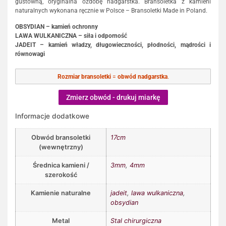
gustowną, oryginalna ozdobę nadgarstka. Bransoletka z kamieni
naturalnych wykonana ręcznie w Polsce – Bransoletki Made in Poland.
OBSYDIAN – kamień ochronny
LAWA WULKANICZNA – siła i odporność
JADEIT – kamień władzy, długowieczności, płodności, mądrości i
równowagi
Rozmiar bransoletki
=
obwód nadgarstka
.
Zmierz obwód - drukuj miarkę
Informacje dodatkowe
Obwód bransoletki
17cm
(wewnętrzny)
Średnica kamieni /
3mm
,
4mm
szerokość
Kamienie naturalne
jadeit
,
lawa wulkaniczna
,
obsydian
Metal
Stal chirurgiczna