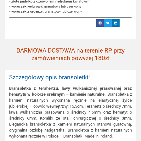
-
złote pudełko z czerwonym nadrukiem
kwiatowym
-
woreczek welurowy
: granatowy lub czerwony
-
woreczek z organzy:
granatowy lub czerwony
DARMOWA DOSTAWA na terenie RP przy
zamówieniach powyżej 180zł
Szczegółowy opis bransoletki:
Bransoletka z terahertzu, lawy wulkanicznej prasowanej oraz
hematytu w kolorze srebrnym – kamienie naturalne.
Bransoletka z
kamieni naturalnych wykonana ręcznie na elastycznej żyłce
jubilerskiej – obwód wewnętrzny: 15,5cm. Terahertz o średnicy 7mm,
lawa wulkaniczna prasowana o średnicy 4,5mm oraz hematyt o
średnicy 6mm. Koraliki ze stali chirurgicznej o średnicy 3mm.
Elegancka bransoletka z kamieni naturalnych stanowi gustowną,
oryginalna ozdobę nadgarstka. Bransoletka z kamieni naturalnych
wykonana ręcznie w Polsce – Bransoletki Made in Poland.