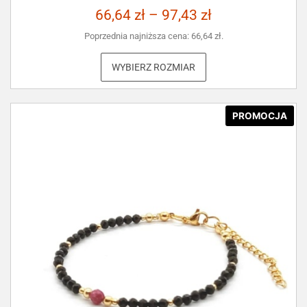
66,64
zł
–
97,43
zł
Poprzednia najniższa cena:
66,64
zł
.
WYBIERZ ROZMIAR
PROMOCJA