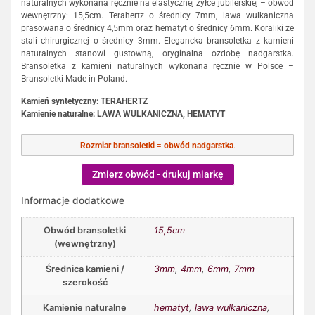
naturalnych wykonana ręcznie na elastycznej żyłce jubilerskiej – obwód
wewnętrzny: 15,5cm. Terahertz o średnicy 7mm, lawa wulkaniczna
prasowana o średnicy 4,5mm oraz hematyt o średnicy 6mm. Koraliki ze
stali chirurgicznej o średnicy 3mm. Elegancka bransoletka z kamieni
naturalnych stanowi gustowną, oryginalna ozdobę nadgarstka.
Bransoletka z kamieni naturalnych wykonana ręcznie w Polsce –
Bransoletki Made in Poland.
Kamień syntetyczny: TERAHERTZ
Kamienie naturalne: LAWA WULKANICZNA, HEMATYT
Rozmiar bransoletki
=
obwód nadgarstka
.
Zmierz obwód - drukuj miarkę
Informacje dodatkowe
Obwód bransoletki
15,5cm
(wewnętrzny)
Średnica kamieni /
3mm
,
4mm
,
6mm
,
7mm
szerokość
Kamienie naturalne
hematyt
,
lawa wulkaniczna
,