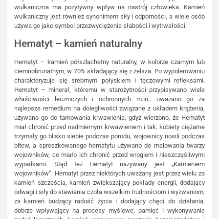
wulkaniczna ma pozytywny wpływ na nastrój człowieka. Kamień
wulkaniczny jest również synonimem siły i odporności, a wiele osób
używa go jako symbol przezwyciężenia słabości i wytrwałości.
Hematyt – kamień naturalny
Hematyt – kamień półszlachetny naturalny, w kolorze czarnym lub
ciemnobrunatnym, w 70% składający się z żelaza. Po wypolerowaniu
charakteryzuje się srebrnym połyskiem i tęczowymi refleksami.
Hematyt – minerał, któremu w starożytności przypisywano wiele
właściwości leczniczych i ochronnych m.in.: uważano go za
najlepsze remedium na dolegliwości związane z układem krążenia,
używano go do tamowania krwawienia, gdyż wierzono, że Hematyt
miał chronić przed nadmiernym krwawieniem i tak: kobiety ciężarne
trzymały go blisko siebie podczas porodu, wojownicy nosili podczas
bitew, a sproszkowanego hematytu używano do malowania twarzy
wojowników, co miało ich chronić przed wrogiem i nieszczęśliwymi
wypadkami. Stąd też Hematyt nazywany jest „Kamieniem
wojowników”. Hematyt przez niektórych uważany jest przez wielu za
kamień szczęścia, kamień zwiększający pokłady energii, dodający
odwagi i siły do stawiania czoła wszelkim trudnościom i wyzwaniom,
za kamień budzący radość życia i dodający chęci do działania,
dobrze wpływający na procesy myślowe, pamięć i wykonywanie