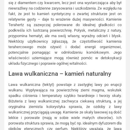
się z diamentem czy kwarcem, lecz jest ona wystarczająca aby był
niewrażliwy na codzienne zarysowania i uszkodzenia. Ze względu na
fakt, że jest to kamień syntetyczny o zwartej strukturze jest on
relatywnie gęsty – daje to wrażenie dużej masywności. Kamienie
Terahertz są zazwyczaj polerowane do idealnej gładkości co
podkreśla ich lustrzaną powierzchnię. Połysk, metaliczny z natury,
przypomina hematyt, ale ma swój własny, wyraźny odcień i błysk.
Niektórzy użytkownicy zgłaszają, że częstotliwość kamienia
terahercowego może ożywić i dodać energii organizmowi,
potencjalnie pomagając w odmłodzeniu komórkowym. Jego
właściwości uziemiające mogą również pomóc w detoksykacji
układu fizycznego i poprawie ogólnej witalności.
Lawa wulkaniczna – kamień naturalny
Lawa wulkaniczna (tektyt) powstaje z zastygłej lawy po erupcji
wulkanu. Wypływająca na powierzchnię ziemi magma, wskutek
spadku ciśnienia i temperatury szybko twardnieje i tworzy skały.
Biżuteria z lawy wulkanicznej zachwyca ciekawą strukturą, a jej
oryginalna ziemista kolorystyka sprawia, że ozdoby z lawy
wulkanicznej przyciągają uwagę. Kamienie ze skały lawowej są dość
lekkie i porowate (mają w sobie wiele małych otworów). Ich
porowata struktura sprawia, że mogą być np. idealnym dyfuzorem dla
olejków eterycznych czy perfum. Niektórzy uważają, że lawa