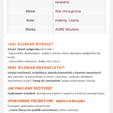
terahertz
Metal
Stal chirurgiczna
Kolor
srebrny
,
czarny
Marka
ADIRE Biżuteria
JAKI ROZMIAR WYBRAĆ?
Zmierz obwód nadgarstka
lub kostki i:
- bransoletka dopasowana - wybierz rozmiar równy obwodowi nadgarstka lub
kostki.
- bransoletka luźniejsza - dodaj max. 0,5cm.
INNY ROZMIAR BRANSOLETKI?
Istnieje możliwość modyfikacji obwodu bransoletki z kamieni naturalnych.
Aby zamówić tą bransoletkę w innym rozmiarze - podczas składania
zamówienia w polu
"Uwagi do zamówienia"
podaj preferowany rozmiar.
JAK PAKUJEMY BIŻUTERIĘ?
Opakowanie standard
: ekologiczna koperta z papieru w kolorze jasnego brązu.
OPAKOWANIE PREZENTOWE - wybierz w koszyku
Dostępne opakowania prezentowe:
-
czarne klasyczne pudełko prezentowe
(różne rozmiary)