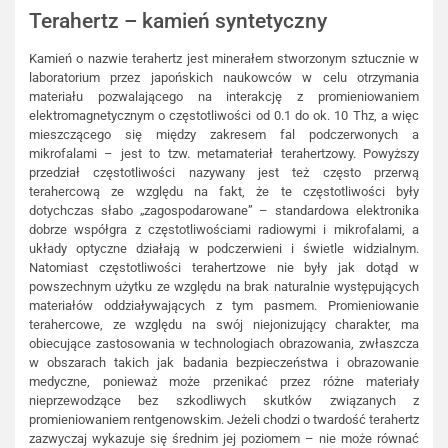
Terahertz – kamień syntetyczny
Kamień o nazwie terahertz jest minerałem stworzonym sztucznie w
laboratorium przez japońskich naukowców w celu otrzymania
materiału pozwalającego na interakcję z promieniowaniem
elektromagnetycznym o częstotliwości od 0.1 do ok. 10 Thz, a więc
mieszczącego się między zakresem fal podczerwonych a
mikrofalami – jest to tzw. metamateriał terahertzowy. Powyższy
przedział częstotliwości nazywany jest też często przerwą
terahercową ze względu na fakt, że te częstotliwości były
dotychczas słabo „zagospodarowane” – standardowa elektronika
dobrze współgra z częstotliwościami radiowymi i mikrofalami, a
układy optyczne działają w podczerwieni i świetle widzialnym.
Natomiast częstotliwości terahertzowe nie były jak dotąd w
powszechnym użytku ze względu na brak naturalnie występujących
materiałów oddziaływających z tym pasmem. Promieniowanie
terahercowe, ze względu na swój niejonizujący charakter, ma
obiecujące zastosowania w technologiach obrazowania, zwłaszcza
w obszarach takich jak badania bezpieczeństwa i obrazowanie
medyczne, ponieważ może przenikać przez różne materiały
nieprzewodzące bez szkodliwych skutków związanych z
promieniowaniem rentgenowskim. Jeżeli chodzi o twardość terahertz
zazwyczaj wykazuje się średnim jej poziomem – nie może równać