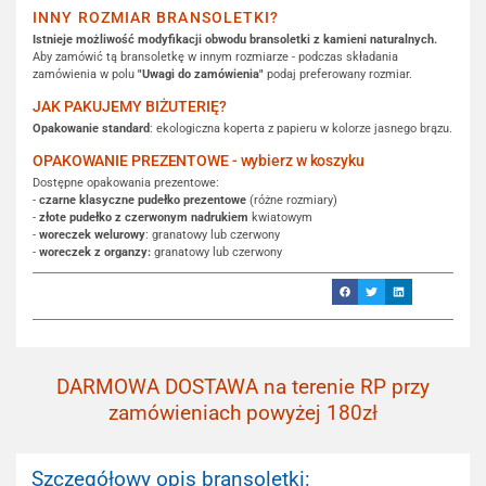
INNY ROZMIAR BRANSOLETKI?
Istnieje możliwość modyfikacji obwodu bransoletki z kamieni naturalnych.
Aby zamówić tą bransoletkę w innym rozmiarze - podczas składania
zamówienia w polu
"Uwagi do zamówienia"
podaj preferowany rozmiar.
JAK PAKUJEMY BIŻUTERIĘ?
Opakowanie standard
: ekologiczna koperta z papieru w kolorze jasnego brązu.
OPAKOWANIE PREZENTOWE - wybierz w koszyku
Dostępne opakowania prezentowe:
-
czarne klasyczne pudełko prezentowe
(różne rozmiary)
-
złote pudełko z czerwonym nadrukiem
kwiatowym
-
woreczek welurowy
: granatowy lub czerwony
-
woreczek z organzy:
granatowy lub czerwony
DARMOWA DOSTAWA na terenie RP przy
zamówieniach powyżej 180zł
Szczegółowy opis bransoletki: