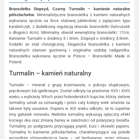
Bransoletka Diopsyd, Czarny Turmalin – kamienie naturalne
półszlachetne
. Minimalistyczna bransoletka z kamieni naturalnych
wykonana ręcznie na lince stalowej jubilerskiej z zapięciem typu
karabińczyk, z dodatkową regulacją obwodu bransoletki (łańcuszek
o długości 4cm). Minimalny obwód wewnętrzny bransoletki: 17cm.
Kamienie Turmalin o średnicy 5 i 3mm, Diopsyd o średnicy 3,5mm.
Dodatki ze stali chirurgicznej. Elegancka bransoletka z kamieni
naturalnych stanowi gustowną i oryginalna ozdobę nadgarstka.
Bransoletka wykonana ręcznie w Polsce – Bransoletki Made in
Poland.
Turmalin – kamień naturalny
Turmalin – minerał z grupy krzemianów, o pokroju słupkowym,
pręcikowym lub igiełkowym. Został odkryty na przełomie XVII i XVIII
wieku u wybrzeży Włoch przez holenderskich kupców, którzy zielone
turmaliny uznali za szmaragdy i przez cały kolejny wiek właśnie za
takowe były uważane. Dopiero w XIX wieku odkryto, że to zupełnie
inny gatunek minerału. Niektóre turmaliny wykazują optyczny efekt
kociego oka oraz zmianę barwy w zależności od polaryzacji światła.
Turmaliny po podgrzaniu przyciągają popiół, kurz i skrawki papieru.
Turmaliny to kamienie półszlachetne, charakteryzujące się przede
wszystkim różnorodnością barw – od bezbarwnej, przez różową,