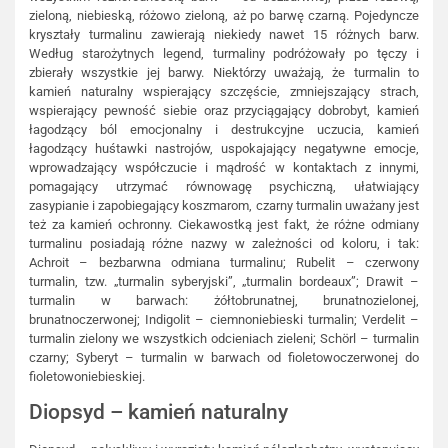
zieloną, niebieską, różowo zieloną, aż po barwę czarną. Pojedyncze
kryształy turmalinu zawierają niekiedy nawet 15 różnych barw.
Według starożytnych legend, turmaliny podróżowały po tęczy i
zbierały wszystkie jej barwy. Niektórzy uważają, że turmalin to
kamień naturalny wspierający szczęście, zmniejszający strach,
wspierający pewność siebie oraz przyciągający dobrobyt, kamień
łagodzący ból emocjonalny i destrukcyjne uczucia, kamień
łagodzący huśtawki nastrojów, uspokajający negatywne emocje,
wprowadzający współczucie i mądrość w kontaktach z innymi,
pomagający utrzymać równowagę psychiczną, ułatwiający
zasypianie i zapobiegający koszmarom, czarny turmalin uważany jest
też za kamień ochronny. Ciekawostką jest fakt, że różne odmiany
turmalinu posiadają różne nazwy w zależności od koloru, i tak:
Achroit – bezbarwna odmiana turmalinu; Rubelit – czerwony
turmalin, tzw. „turmalin syberyjski”, „turmalin bordeaux”; Drawit –
turmalin w barwach: żółtobrunatnej, brunatnozielonej,
brunatnoczerwonej; Indigolit – ciemnoniebieski turmalin; Verdelit –
turmalin zielony we wszystkich odcieniach zieleni; Schörl – turmalin
czarny; Syberyt – turmalin w barwach od fioletowoczerwonej do
fioletowoniebieskiej.
Diopsyd – kamień naturalny