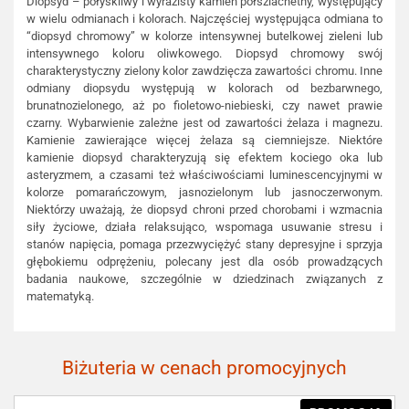
Diopsyd – połyskliwy i wyrazisty kamień półszlachetny, występujący
w wielu odmianach i kolorach. Najczęściej występująca odmiana to
“diopsyd chromowy” w kolorze intensywnej butelkowej zieleni lub
intensywnego koloru oliwkowego. Diopsyd chromowy swój
charakterystyczny zielony kolor zawdzięcza zawartości chromu. Inne
odmiany diopsydu występują w kolorach od bezbarwnego,
brunatnozielonego, aż po fioletowo-niebieski, czy nawet prawie
czarny. Wybarwienie zależne jest od zawartości żelaza i magnezu.
Kamienie zawierające więcej żelaza są ciemniejsze. Niektóre
kamienie diopsyd charakteryzują się efektem kociego oka lub
asteryzmem, a czasami też właściwościami luminescencyjnymi w
kolorze pomarańczowym, jasnozielonym lub jasnoczerwonym.
Niektórzy uważają, że diopsyd chroni przed chorobami i wzmacnia
siły życiowe, działa relaksująco, wspomaga usuwanie stresu i
stanów napięcia, pomaga przezwyciężyć stany depresyjne i sprzyja
głębokiemu odprężeniu, polecany jest dla osób prowadzących
badania naukowe, szczególnie w dziedzinach związanych z
matematyką.
Biżuteria w cenach promocyjnych