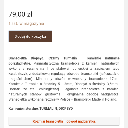
79,00
zł
1 szt. w magazynie
Dodaj do koszyka
Bransoletka Diopsyd, Czarny Turmalin – kamienie naturalne
półszlachetne
. Minimalistyczna bransoletka z kamieni naturalnych
wykonana ręcznie na lince stalowej jubilerskiej z zapięciem typu
karabińczyk, z dodatkową regulacją obwodu bransoletki (łańcuszek o
długości 4cm). Minimalny obwód wewnętrzny bransoletki: 17cm.
Kamienie Turmalin o średnicy 5 i 3mm, Diopsyd o średnicy 3,5mm.
Dodatki ze stali chirurgicznej. Elegancka bransoletka z kamieni
naturalnych stanowi gustowną i oryginalna ozdobę nadgarstka.
Bransoletka wykonana ręcznie w Polsce – Bransoletki Made in Poland.
Kamienie naturalne: TURMALIN, DIOPSYD
Rozmiar bransoletki
=
obwód nadgarstka
.