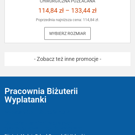
CHIRURGICZNA POZŁACANA
114,84
zł
–
133,44
zł
Poprzednia najniższa cena:
114,84
zł
.
WYBIERZ ROZMIAR
- Zobacz też inne promocje -
Pracownia Biżuterii
Wyplatanki
Wyplatanki.pl - Biżuteria ADIRE
Biżuteria z kamieni naturalnych
oraz sznurkowa - ręcznie wykonane